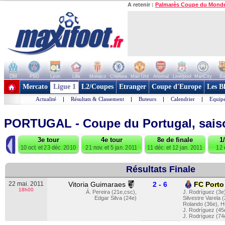
A retenir :
Palmarès Coupe du Mond
OM
PSG
Lyon
Lille
Monaco
Chelsea
Man Utd
Arsenal
Liverpool
ManCity
Ba
+ de clubs
Mercato
Ligue 1
L2/Coupes
Etranger
Coupe d'Europe
Les B
Actualité
|
Résultats & Classement
|
Buteurs
|
Calendrier
|
Equipe
PORTUGAL - Coupe du Portugal, sais
◀
3e tour
4e tour
8e de finale
1
010
10 oct. et 23 déc. 2010
21 nov. et 5 jan. 2011
11 déc. et 12 jan. 2011
12 
Résultats Finale
22 mai. 2011
Vitoria Guimaraes
2 - 6
FC Porto
18h00
Á. Pereira (21e,csc)
,
J. Rodríguez (3e
Edgar Silva (24e)
Silvestre Varela 
Rolando (36e)
,
H
J. Rodríguez (45
J. Rodríguez (74