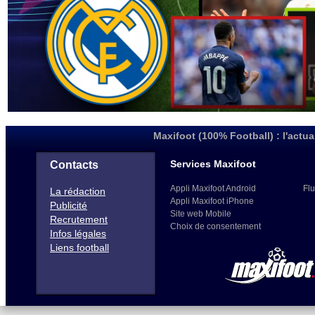
Maxifoot (100% Football) : l'actua
Services Maxifoot
Contacts
Appli Maxifoot Android
Flu
La rédaction
Appli Maxifoot iPhone
Publicité
Site web Mobile
Recrutement
Choix de consentement
Infos légales
Liens football