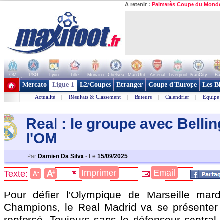
A retenir :
Palmarès Coupe du Mond
OM
PSG
Lyon
Lille
Monaco
Chelsea
Man Utd
Arsenal
Liverpool
ManCity
Ba
+ de clubs
Mercato
Ligue 1
L2/Coupes
Etranger
Coupe d'Europe
Les B
Actualité
|
Résultats & Classement
|
Buteurs
|
Calendrier
|
Equipe
Real : le groupe avec Bell
l'OM
Par
Damien Da Silva
-
Le
15/09/2025
+
Imprimer
Email
A
Texte:
-
A
Pour défier l'Olympique de Marseille mar
Champions, le Real Madrid va se présenter
renforcé. Toujours sans le défenseur central