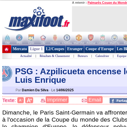
A retenir :
Palmarès Coupe du Mond
OM
PSG
Lyon
Lille
Monaco
Chelsea
Man Utd
Arsenal
Liverpool
ManCity
Ba
+ de clubs
Mercato
Ligue 1
L2/Coupes
Etranger
Coupe d'Europe
Les B
Actualité
|
Résultats & Classement
|
Buteurs
|
Calendrier
|
Equipe
PSG : Azpilicueta encense l
Luis Enrique
Par
Damien Da Silva
-
Le
14/06/2025
+
Imprimer
Email
A
Texte:
-
A
Dimanche, le Paris Saint-Germain va affronter 
à l'occasion de la Coupe du monde des Clubs.
le champion d'Europe, le défenseur polyv