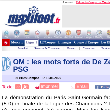
A retenir :
Palmarès Coupe du Mond
OM
PSG
Lyon
Lille
Monaco
Chelsea
Man Utd
Arsenal
Liverpool
ManCity
Ba
+ de clubs
Mercato
Ligue 1
L2/Coupes
Etranger
Coupe d'Europe
Les B
Actualité
|
Résultats & Classement
|
Buteurs
|
Calendrier
|
Equipe
OM : les mots forts de De Ze
PSG
Par
Gilles Campos
-
Le
13/06/2025
+
Imprimer
Email
A
Texte:
-
A
La démonstration du Paris Saint-Germain face
(5-0) en finale de la Ligue des Champions ? 
n'a pas vraiment été surpris. Mais les Neraz