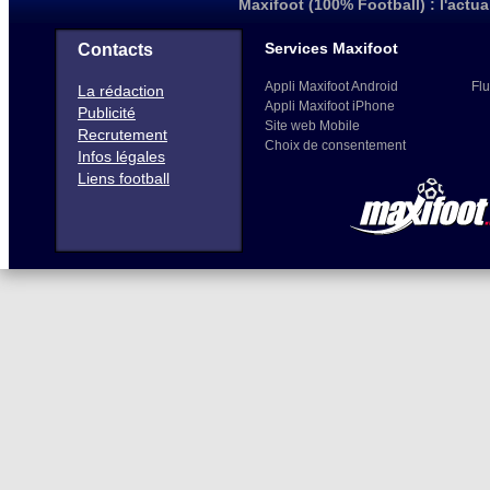
Maxifoot (100% Football) : l'actua
Services Maxifoot
Contacts
Appli Maxifoot Android
Flu
La rédaction
Appli Maxifoot iPhone
Publicité
Site web Mobile
Recrutement
Choix de consentement
Infos légales
Liens football