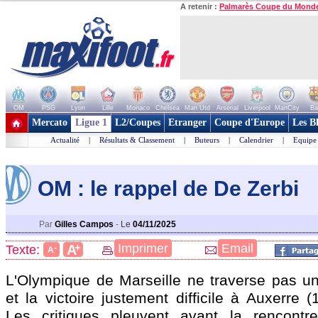
A retenir :
Palmarès Coupe du Mond
OM
PSG
Lyon
Lille
Monaco
Chelsea
Man Utd
Arsenal
Liverpool
ManCity
Ba
+ de clubs
Mercato
Ligue 1
L2/Coupes
Etranger
Coupe d'Europe
Les B
Actualité
|
Résultats & Classement
|
Buteurs
|
Calendrier
|
Equipe
OM : le rappel de De Zerbi
Par
Gilles Campos
-
Le
04/11/2025
+
Imprimer
Email
A
Texte:
-
A
L'Olympique de Marseille ne traverse pas une
et la victoire justement difficile à Auxerre (
Les critiques pleuvent avant la rencont