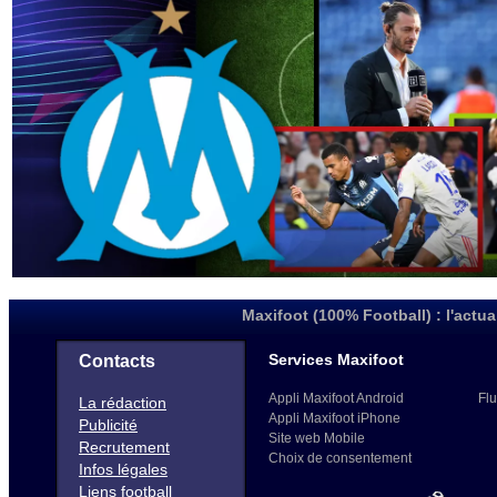
Maxifoot (100% Football) : l'actua
Services Maxifoot
Contacts
Appli Maxifoot Android
Flu
La rédaction
Appli Maxifoot iPhone
Publicité
Site web Mobile
Recrutement
Choix de consentement
Infos légales
Liens football