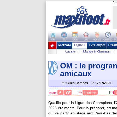
A r
OM
PSG
Lyon
Lille
Monaco
Chelsea
Ma
+ de clubs
Mercato
Ligue 1
L2/Coupes
Etran
Actualité
|
Résultats & Classement
|
OM : le progr
amicaux
Par
Gilles Campos
-
Le
17/07/2025
+
A
-
A
Imprimer
Texte:
Qualifié pour la Ligue des Champions, l
2026 éreintante. Pour la préparer, six m
qui va partir en stage aux Pays-Bas dè