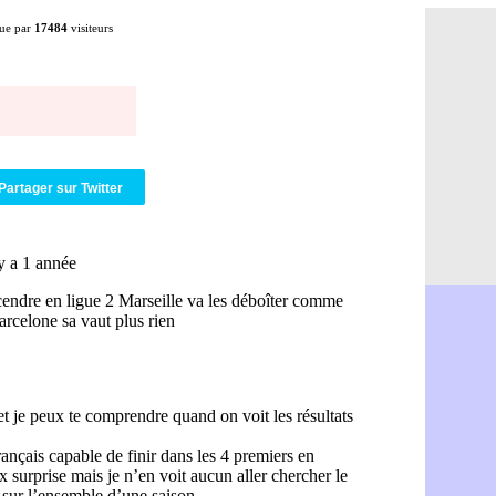
Amical : C
08/08
ue par
17484
visiteurs
Argentine 
08/08
Amical : l'I
08/08
Atletico : 
08/08
Monaco : C
08/08
Amical : e
08/08
OM : la pis
08/08
PSG : ça n
08/08
Partager sur Twitter
Amical : Re
08/08
Arsenal : c
08/08
Amical : L
08/08
Real : Mour
08/08
Amical : T
08/08
OM : Benati
08/08
Newcastle :
08/08
PSG : une 
08/08
PSG : le g
08/08
OM : le jou
08/08
Heracles : 
08/08
Monaco : M
08/08
OM : accor
08/08
Barça : Ara
08/08