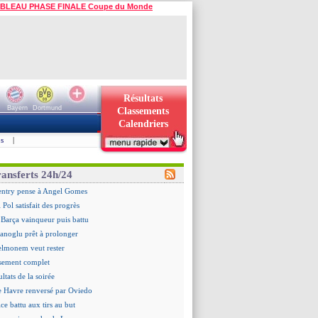
BLEAU PHASE FINALE Coupe du Monde
Résultats
Bayern
Dortmund
Classements
Calendriers
s
|
ransferts 24h/24
ntry pense à Angel Gomes
 Pol satisfait des progrès
 Barça vainqueur puis battu
hanoglu prêt à prolonger
elmonem veut rester
ssement complet
ultats de la soirée
e Havre renversé par Oviedo
ce battu aux tirs au but