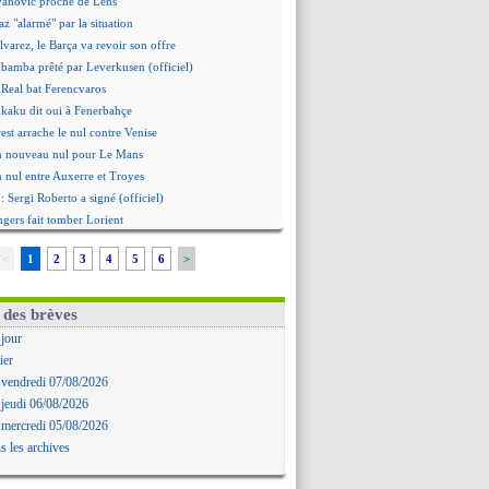
Ivanovic proche de Lens
 "alarmé" par la situation
Alvarez, le Barça va revoir son offre
Mbamba prêté par Leverkusen (officiel)
 Real bat Ferencvaros
ukaku dit oui à Fenerbahçe
est arrache le nul contre Venise
n nouveau nul pour Le Mans
 nul entre Auxerre et Troyes
 Sergi Roberto a signé (officiel)
gers fait tomber Lorient
e Paris FC corrigé par Mayence
<
1
2
3
4
5
6
>
ennes encore battu par Brentford
aris SG 1-1 Man Utd (fini)
 Jong menacé par l’arrivée de Rodri
 des brèves
Simeone ferme la porte pour Alvarez
 jour
ens battu par Sunderland avant le PSG
ier
 : O. Diomande arrive pour 40 M€
 vendredi 07/08/2026
rasbourg s'incline encore
 jeudi 06/08/2026
ille repris par Hambourg
 mercredi 05/08/2026
ou prolongé jusqu'en 2030 (officiel)
s les archives
, les précisions de Benatia
aris SG-Man Utd, les compos