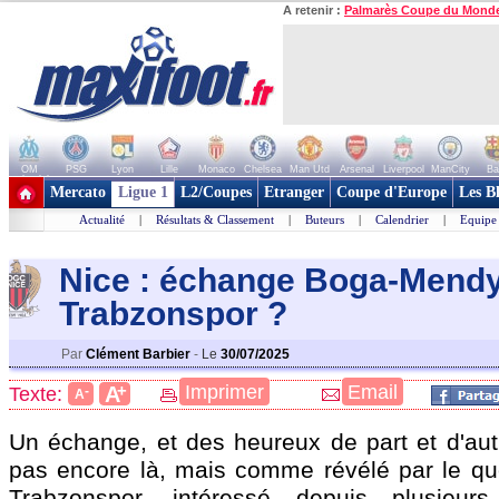
A retenir :
Palmarès Coupe du Mond
OM
PSG
Lyon
Lille
Monaco
Chelsea
Man Utd
Arsenal
Liverpool
ManCity
Ba
+ de clubs
Mercato
Ligue 1
L2/Coupes
Etranger
Coupe d'Europe
Les B
Actualité
|
Résultats & Classement
|
Buteurs
|
Calendrier
|
Equipe
Nice : échange Boga-Mend
Trabzonspo
r ?
Par
Clément Barbier
-
Le
30/07/2025
+
Imprimer
Email
A
Texte:
-
A
Un échange, et des heureux de part et d'aut
pas encore là, mais comme révélé par le quo
Trabzonspor, intéressé depuis plusieur