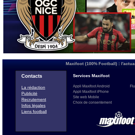
Maxifoot (100% Football) : l'actua
Services Maxifoot
Contacts
Appli Maxifoot Android
Flu
La rédaction
Appli Maxifoot iPhone
Publicité
Site web Mobile
Recrutement
Choix de consentement
Infos légales
Liens football