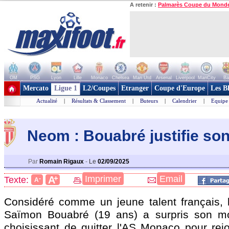
A retenir :
Palmarès Coupe du Mond
OM
PSG
Lyon
Lille
Monaco
Chelsea
Man Utd
Arsenal
Liverpool
ManCity
Ba
+ de clubs
Mercato
Ligue 1
L2/Coupes
Etranger
Coupe d'Europe
Les B
Actualité
|
Résultats & Classement
|
Buteurs
|
Calendrier
|
Equipe
Neom : Bouabré justifie so
Par
Romain Rigaux
-
Le
02/09/2025
+
Imprimer
Email
A
Texte:
-
A
Considéré comme un jeune talent français, le
Saïmon Bouabré (19 ans) a surpris son m
choisissant de quitter l'AS Monaco pour rejo