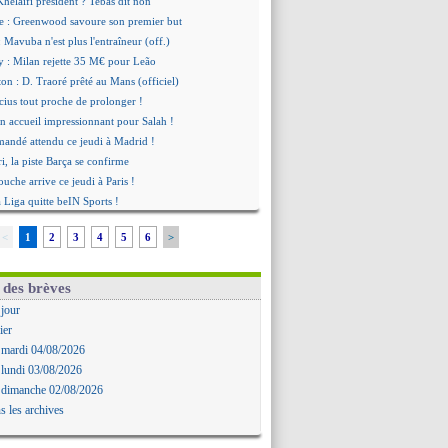
Khelaïfi président ? Tebas dit non
e : Greenwood savoure son premier but
 Mavuba n'est plus l'entraîneur (off.)
y : Milan rejette 35 M€ pour Leão
n : D. Traoré prêté au Mans (officiel)
icius tout proche de prolonger !
 accueil impressionnant pour Salah !
mandé attendu ce jeudi à Madrid !
i, la piste Barça se confirme
uche arrive ce jeudi à Paris !
a Liga quitte beIN Sports !
d'inquiétude pour Rafael Pol
<
1
2
3
4
5
6
>
se complique pour Rodri !
rran Torres donne son feu vert au PSG
 excuses après le projet
 des brèves
t fait pour Fekir (officiel)
 jour
onse imminente de Vinicius
ier
Nørgaard transféré à Everton (off.)
 mardi 04/08/2026
Deschamps a discuté !
 lundi 03/08/2026
 Enrique satisfait malgré tout
 dimanche 02/08/2026
ogba pointé du doigt
s les archives
biri n'est pas fan de la L1
ne offre de Fulham pour Aït Boudlal