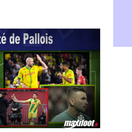
Le Havre : 
05/08
Chelsea : 
05/08
Atletico : 
05/08
FIFA : Figo
05/08
Naples : L
05/08
Feyenoord :
05/08
Brest : c'e
05/08
Amical : la
05/08
Amical : u
05/08
Amical : M
05/08
Inter : 40
05/08
Lille : un 
05/08
Lyon : Fons
05/08
OM : Aguer
05/08
Real : Endr
05/08
Real : ce s
05/08
OM : le ret
05/08
Hull : Tzol
05/08
PSG : Zaba
05/08
Man Utd : 
05/08
Sparta : le
05/08
Bordeaux :
05/08
Leverkusen
05/08