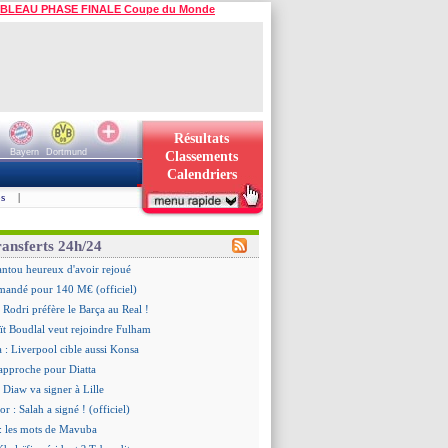
BLEAU PHASE FINALE Coupe du Monde
Résultats
Bayern
Dortmund
Classements
Calendriers
s
|
ransferts 24h/24
ntou heureux d'avoir rejoué
mandé pour 140 M€ (officiel)
 Rodri préfère le Barça au Real !
ït Boudlal veut rejoindre Fulham
a : Liverpool cible aussi Konsa
approche pour Diatta
 Diaw va signer à Lille
r : Salah a signé ! (officiel)
: les mots de Mavuba