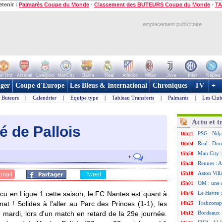
etenir :
Palmarès Coupe du Monde
-
Classement des BUTEURS Coupe du Monde
-
TA
emplacement publicitaire
n Utd
Arsenal
Liverpool
ManCity
Barca
Real
Atletico
Milan
Juve
Inter
Naples
ger
Coupe d'Europe
Les Bleus & International
Chroniques
TV
+
Buteurs
|
Calendrier
|
Equipe type
|
Tableau Transferts
|
Palmarès
|
Les Club
Actu et t
té de Pallois
PSG : Ndja
16h21
Real : Dio
16h04
Man City :
15h50
+
Rennes : A
15h40
Aston Vill
15h18
Email
Tweet
OM : une 
15h01
cu en Ligue 1 cette saison, le FC Nantes est quant à
Le Havre :
14h46
at ! Solides à l'aller au Parc des Princes (1-1), les
Trabzonspo
14h25
) mardi, lors d'un match en retard de la 29e journée.
Bordeaux 
14h12