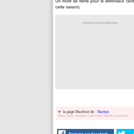
Un motif de fierté pour le défenseur cen
cette saison).
emplacement publicitaire
la page Maxifoot de :
Nantes
bilan, stats, résultats, calendrier, effectif, transferts, ...