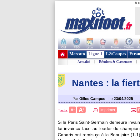
A r
OM
PSG
Lyon
Lille
Monaco
Chelsea
Ma
+ de clubs
Mercato
Ligue 1
L2/Coupes
Etran
Actualité
|
Résultats & Classement
|
Nantes : la fier
Par
Gilles Campos
-
Le
23/04/2025
+
A
-
A
Imprimer
Texte:
Si le Paris Saint-Germain demeure invain
lui invaincu face au leader du championn
Canaris ont remis ça à la Beaujoire (1-1