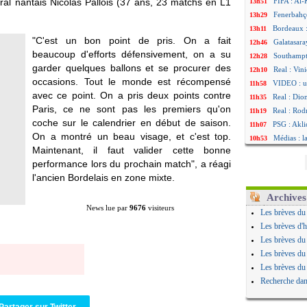
tral nantais Nicolas
Pallois
(37 ans, 23 matchs en L1
FIFA : Al-
13h51
Fenerbahç
13h29
Bordeaux :
13h11
"C'est un bon point de pris. On a fait
Galatasara
12h46
beaucoup d'efforts défensivement, on a su
Southampto
12h28
garder quelques ballons et se procurer des
Real : Vin
12h10
occasions. Tout le monde est récompensé
VIDEO : un
11h58
avec ce point. On a pris deux points contre
Real : Dio
11h35
Paris, ce ne sont pas les premiers qu'on
Real : Rodr
11h19
coche sur le calendrier en début de saison.
PSG : Aklio
11h07
On a montré un beau visage, et c'est top.
Médias : l
10h53
Maintenant, il faut valider cette bonne
PSG : pas 
10h36
performance lors du prochain match", a réagi
Real : ça 
10h13
l'ancien Bordelais en zone mixte.
Barça : Fe
09h51
FIFA : des
09h32
Archives
Abha : c'es
09h11
News lue par
9676
visiteurs
Les brèves du
Real : rép
08h57
Les brèves d'h
Arsenal : 
08h39
Les brèves du
Al-Ahli : 
08h22
Les brèves du
PSG : Luis
00h06
Les brèves du
Monaco : P
05/08
Recherche dan
Rennes : Za
05/08
Rennes : u
05/08