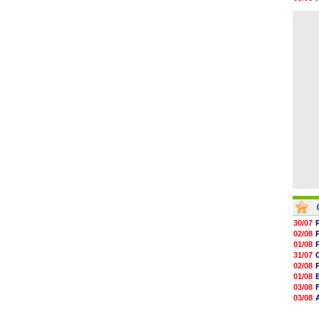
14h46
05/08
14h25
04/08
14h12
13h51
13h29
13h11
12h46
12h28
30/07
02/08
01/08
31/07
02/08
01/08
03/08
03/08
03/08