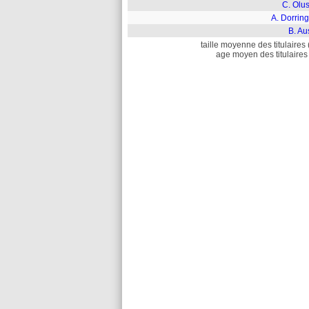
C. Olu
A. Dorrin
B. Au
taille moyenne des titulaires 
age moyen des titulaires 