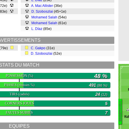
(41e)
L. Díaz
(23e)
(72e)
A. Mac Allister
(36e)
(83e)
D. Szoboszlai
(45+1e)
Mohamed Salah
(54e)
Mohamed Salah
(61e)
L. Díaz
(85e)
AVERTISSEMENTS
(79e)
C. Gakpo
(31e)
D. Szoboszlai
(52e)
STATS DU MATCH
48 %
POSSESSION
(%)
PASSES
491
(réussies %)
(86 %)
TIRS
24
(cadrés)
(12)
CORNERS JOUES
5
T
O
T
T
Au
E
FAUTES SUBIES
7
N
D
H
Ku
A
M
L
EQUIPES
L