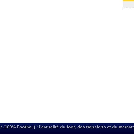
03/08
t (100% Football) : l'actualité du foot, des transferts et du mercat