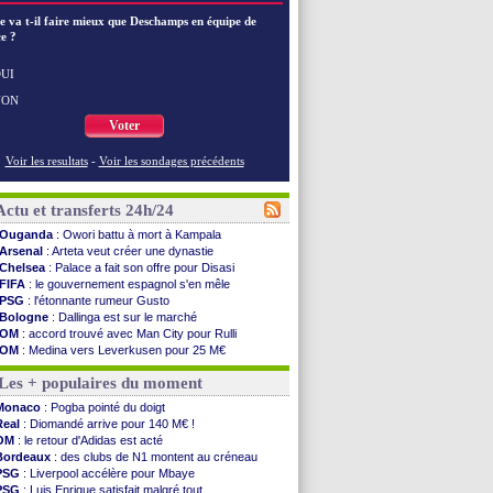
e va t-il faire mieux que Deschamps en équipe de
e ?
UI
NON
Voter
Voir les resultats
-
Voir les sondages précédents
Actu et transferts 24h/24
Ouganda
: Owori battu à mort à Kampala
Arsenal
: Arteta veut créer une dynastie
Chelsea
: Palace a fait son offre pour Disasi
FIFA
: le gouvernement espagnol s'en mêle
PSG
: l'étonnante rumeur Gusto
Bologne
: Dallinga est sur le marché
OM
: accord trouvé avec Man City pour Rulli
OM
: Medina vers Leverkusen pour 25 M€
Uruguay
: Forlan nommé sélectionneur (officiel)
Les + populaires du moment
Séville
: Juanlu signe à Bournemouth (officiel)
PSG
: Ndjantou heureux d'avoir rejoué
Monaco
: Pogba pointé du doigt
Real
: Diomandé pour 140 M€ ! (officiel)
Real
: Diomandé arrive pour 140 M€ !
Man City
: Rodri préfère le Barça au Real !
OM
: le retour d'Adidas est acté
Rennes
: Aït Boudlal veut rejoindre Fulham
Bordeaux
: des clubs de N1 montent au créneau
Aston Villa
: Liverpool cible aussi Konsa
PSG
: Liverpool accélère pour Mbaye
OM
: une approche pour Diatta
PSG
: Luis Enrique satisfait malgré tout