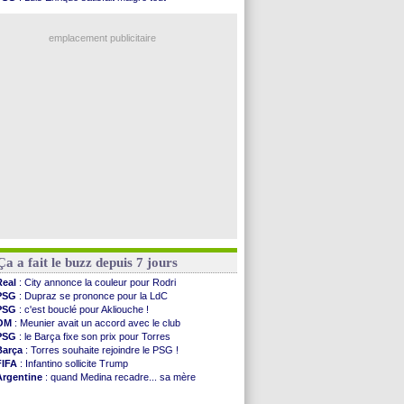
Le Havre
: Diaw va signer à Lille
Real
: une nouvelle offre pour Vinicius
Trabzonspor
: Salah a signé ! (officiel)
Lyon
: Fonseca prend cher sur les réseaux
Bordeaux
: les mots de Mavuba
emplacement publicitaire
FIFA
: Al-Khelaïfi président ? Tebas dit non
Fenerbahçe
: Greenwood savoure son premier ...
Bordeaux
: Mavuba n'est plus l'entraîneur (off.)
Galatasaray
: Milan rejette 35 M€ pour Leão
Southampton
: D. Traoré prêté au Mans (officiel)
Voir les brèves précédentes
Ça a fait le buzz depuis 7 jours
Real
: City annonce la couleur pour Rodri
PSG
: Dupraz se prononce pour la LdC
PSG
: c'est bouclé pour Akliouche !
OM
: Meunier avait un accord avec le club
PSG
: le Barça fixe son prix pour Torres
Barça
: Torres souhaite rejoindre le PSG !
FIFA
: Infantino sollicite Trump
Argentine
: quand Medina recadre... sa mère
Real
: le démenti de Leipzig pour Diomandé