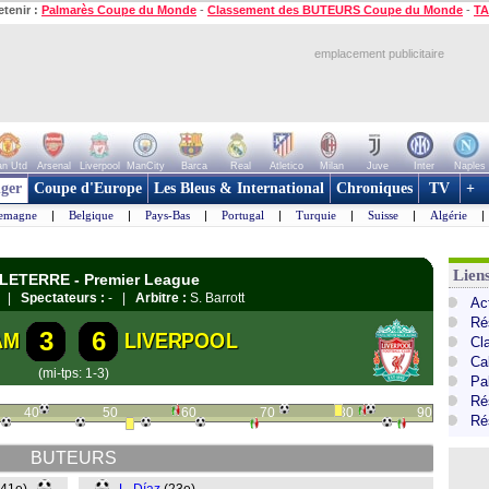
etenir :
Palmarès Coupe du Monde
-
Classement des BUTEURS Coupe du Monde
-
TA
emplacement publicitaire
n Utd
Arsenal
Liverpool
ManCity
Barca
Real
Atletico
Milan
Juve
Inter
Naples
ger
Coupe d'Europe
Les Bleus & International
Chroniques
TV
+
lemagne
|
Belgique
|
Pays-Bas
|
Portugal
|
Turquie
|
Suisse
|
Algérie
|
Lien
GLETERRE - Premier League
n |
Spectateurs :
- |
Arbitre :
S. Barrott
Ac
Ré
3
6
AM
LIVERPOOL
Cl
Ca
(mi-tps: 1-3)
Pa
Ré
40
50
60
70
80
90
Ré
BUTEURS