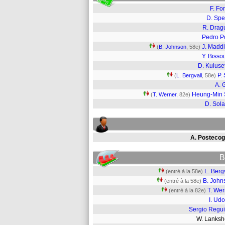
F. For
D. Sp
R. Drag
Pedro P
J. Madd
(
B. Johnson
, 58e)
Y. Biss
D. Kuluse
P. 
(
L. Bergvall
, 58e)
A. 
Heung-Min
(
T. Werner
, 82e)
D. Sol
A. Postecog
B
L. Berg
(entré à la 58e)
B. John
(entré à la 58e)
T. Wer
(entré à la 82e)
I. Ud
Sergio Regui
W. Lanks