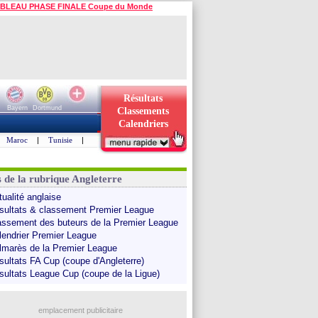
BLEAU PHASE FINALE Coupe du Monde
Résultats
Bayern
Dortmund
Classements
Calendriers
Maroc
|
Tunisie
|
s de la rubrique Angleterre
tualité anglaise
sultats & classement Premier League
assement des buteurs de la Premier League
lendrier Premier League
lmarès de la Premier League
sultats FA Cup (coupe d'Angleterre)
sultats League Cup (coupe de la Ligue)
emplacement publicitaire