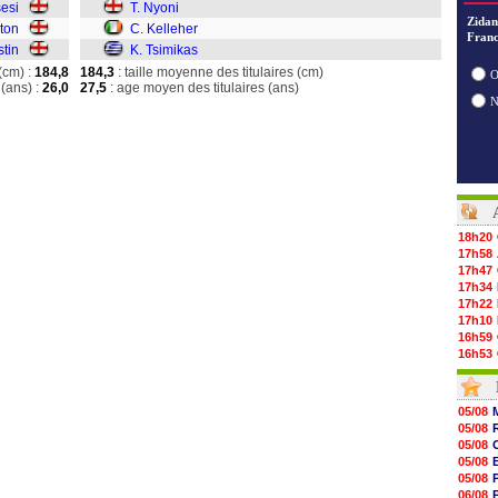
sesi
T. Nyoni
Zidan
gton
C. Kelleher
Franc
stin
K. Tsimikas
(cm) :
184,8
184,3
: taille moyenne des titulaires (cm)
O
(ans) :
26,0
27,5
: age moyen des titulaires (ans)
18h20
17h58
17h47
17h34
17h22
17h10
16h59
16h53
16h45
16h34
16h21
05/08
16h04
05/08
15h50
05/08
15h40
05/08
15h18
05/08
15h01
06/08