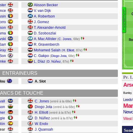
R
ster
Alisson Becker
U
ence
V. van Dijk
L
I
W
V
usin
A. Robertson
E
T
J
R
orro
J. Gomez
P
Ke
Be
O
O
ison
T. Alexander-Arnold
L
Ny
ouma
D. Szoboszlai
Q
vski
A. Mac Allister
(
C. Jones
, 68e)
Ro
E
Sarr
R. Gravenberch
N
Gray
Mohamed Salah
(
H. Elliott
, 87e)
El
 Son
C. Gakpo
(
Diogo Jota
, 68e)
D
anke
L. Díaz
(
D. Núñez
, 87e)
J
ENTRAINEURS
Pr. 
lou
A. Slot
Ars
ANCS DE TOUCHE
Burnley
Leeds 
vall
C. Jones
(entré à la 68e)
Man
son
Diogo Jota
(entré à la 68e)
Newc
ner
H. Elliott
(entré à la 87e)
ogie
D. Núñez
West
(entré à la 87e)
lón
W. Endo
hear
J. Quansah
Sond