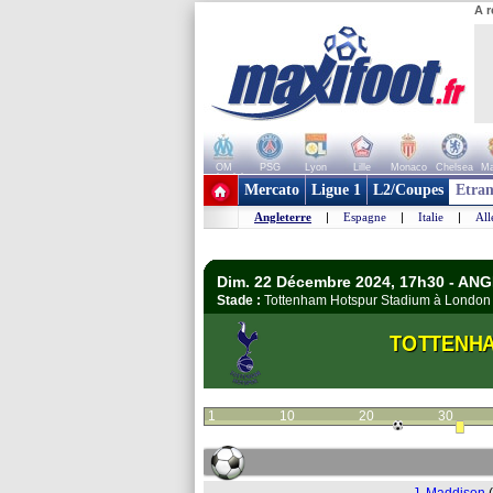
A r
OM
PSG
Lyon
Lille
Monaco
Chelsea
Ma
+ de clubs
Mercato
Ligue 1
L2/Coupes
Etran
Angleterre
|
Espagne
|
Italie
|
Al
Dim. 22 Décembre 2024, 17h30 - AN
Stade :
Tottenham Hotspur Stadium à Londo
TOTTENH
1
10
20
30