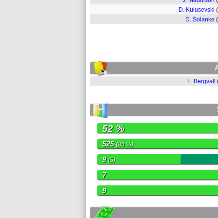
J. Maddison
D. Kulusevski
D. Solanke
L. Bergvall
52 %
525
(85 %)
9
(5)
7
9