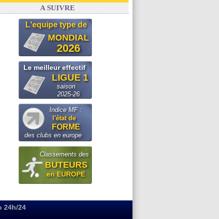
OM
: Paixão attire un 2e club anglais
A SUIVRE
L'equipe type de
MONDIAL
2026
Le meilleur effectif
LIGUE 1
saison
2025-26
Indice MF :
l'état de
FORME
des clubs en europe
Classements des
BUTEURS
en EUROPE
o 24h/24