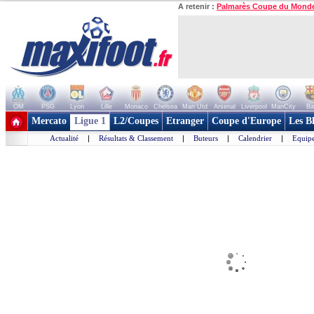
A retenir :
Palmarès Coupe du Mond
OM
PSG
Lyon
Lille
Monaco
Chelsea
Man Utd
Arsenal
Liverpool
ManCity
Ba
+ de clubs
Mercato
Ligue 1
L2/Coupes
Etranger
Coupe d'Europe
Les B
Actualité
|
Résultats & Classement
|
Buteurs
|
Calendrier
|
Equipe