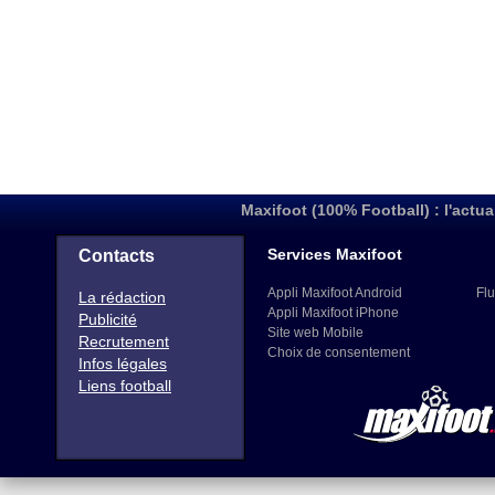
Maxifoot (100% Football) : l'actua
Services Maxifoot
Contacts
Appli Maxifoot Android
Flu
La rédaction
Appli Maxifoot iPhone
Publicité
Site web Mobile
Recrutement
Choix de consentement
Infos légales
Liens football