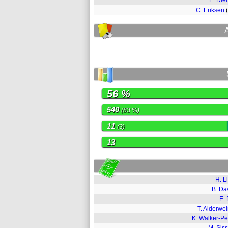
E. Dier
C. Eriksen
56 %
540
(83 %)
11
(3)
13
H. Ll
B. Da
E. 
T. Alderwei
K. Walker-Pe