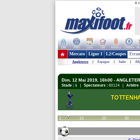
A r
OM
PSG
Lyon
Lille
Monaco
Chelsea
Ma
+ de clubs
Mercato
Ligue 1
L2/Coupes
Etran
Angleterre
|
Espagne
|
Italie
|
Al
Dim. 12 Mai 2019, 16h00 - ANGLETER
Stade :
à |
Spectateurs :
60124 |
Arbitre 
TOTTENH
1
10
20
30