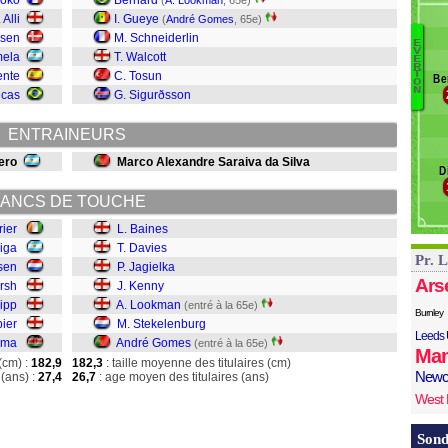
soko
Bernard
(
A. Lookman
, 65e)
Sk
 Alli
I. Gueye
(
André Gomes
, 65e)
Tr
ksen
M. Schneiderlin
E
W
V
mela
T. Walcott
E
B
R
ente
C. Tosun
T
Be
Da
O
N
ucas
G. Sigurðsson
J
K
ENTRAINEURS
L
S
ero
Marco Alexandre Saraiva da Silva
D
A
ANCS DE TOUCHE
rier
L. Baines
iga
T. Davies
Pr. 
sen
P. Jagielka
Ars
rsh
J. Kenny
ipp
A. Lookman
(entré à la 65e)
Burnley
pier
M. Stekelenburg
Leeds 
ama
André Gomes
(entré à la 65e)
Man
(cm) :
182,9
182,3
: taille moyenne des titulaires (cm)
Newc
(ans) :
27,4
26,7
: age moyen des titulaires (ans)
West
Sond