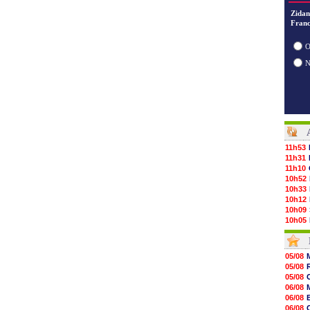
Zidan
Franc
O
11h53
11h31
11h10
10h52
10h33
10h12
10h09
10h05
09h44
09h24
09h06
05/08
08h44
05/08
08h22
05/08
06/08
06/08
06/08
06/08
06/08
06/08