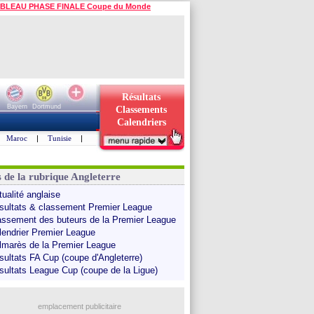
BLEAU PHASE FINALE Coupe du Monde
Résultats
Bayern
Dortmund
Classements
Calendriers
Maroc
|
Tunisie
|
s de la rubrique Angleterre
tualité anglaise
sultats & classement Premier League
assement des buteurs de la Premier League
lendrier Premier League
lmarès de la Premier League
sultats FA Cup (coupe d'Angleterre)
sultats League Cup (coupe de la Ligue)
emplacement publicitaire