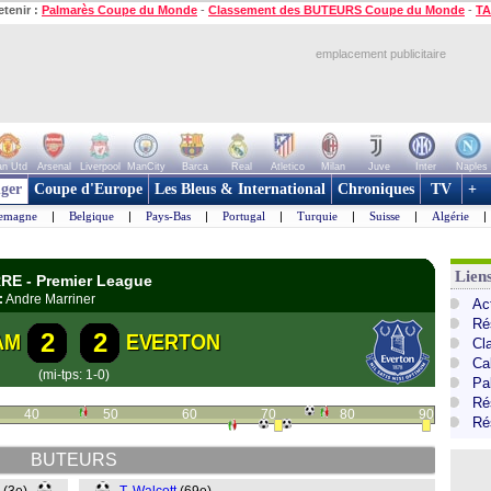
etenir :
Palmarès Coupe du Monde
-
Classement des BUTEURS Coupe du Monde
-
TA
emplacement publicitaire
n Utd
Arsenal
Liverpool
ManCity
Barca
Real
Atletico
Milan
Juve
Inter
Naples
ger
Coupe d'Europe
Les Bleus & International
Chroniques
TV
+
lemagne
|
Belgique
|
Pays-Bas
|
Portugal
|
Turquie
|
Suisse
|
Algérie
|
Lien
RE - Premier League
:
Andre Marriner
Ac
Ré
2
2
AM
EVERTON
Cl
Ca
(mi-tps: 1-0)
Pa
Ré
40
50
60
70
80
90
Ré
BUTEURS