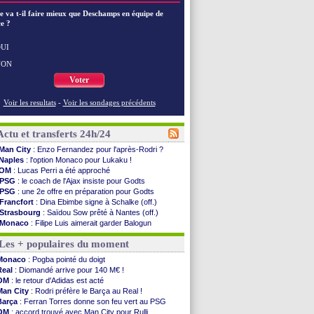
e va t-il faire mieux que Deschamps en équipe de
e ?
UI
NON
Voter
Voir les resultats
-
Voir les sondages précédents
Actu et transferts 24h/24
Man City
: Enzo Fernandez pour l'après-Rodri ?
Naples
: l'option Monaco pour Lukaku !
OM
: Lucas Perri a été approché
PSG
: le coach de l'Ajax insiste pour Godts
PSG
: une 2e offre en préparation pour Godts
Francfort
: Dina Ebimbe signe à Schalke (off.)
Strasbourg
: Saïdou Sow prêté à Nantes (off.)
Monaco
: Filipe Luis aimerait garder Balogun
Dortmund
: Newcastle est prévenu pour Nmecha
Les + populaires du moment
Barça
: première offre à 45 M€ pour Rodri ?
Argentine
: le soutien très appuyé à Infantino
Monaco
: Pogba pointé du doigt
Tottenham
: Van de Ven va prolonger
Real
: Diomandé arrive pour 140 M€ !
Barça
: l'agent de Rodri confirme !
OM
: le retour d'Adidas est acté
FIFA
: la CAF soutient Infantino
Man City
: Rodri préfère le Barça au Real !
CdM 2030
: Rubiales charge Infantino et ...
Barça
: Ferran Torres donne son feu vert au PSG
Rennes
: Embolo a des pistes alléchantes
OM
: accord trouvé avec Man City pour Rulli