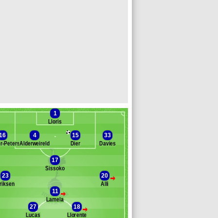
1
Lloris
16
4
15
33
r-Peters
Alderweireld
Dier
Davies
17
Sissoko
Banc des remplaçants
Tottenham
23
20
>
riksen
Alli
rier
11
>
azzaniga
Lamela
anssen
27
18
>
arsh
Lucas
Llorente