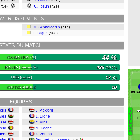
(3e)
T. Walcott
(69e)
(75e)
C. Tosun
(72e)
AVERTISSEMENTS
M. Schneiderlin
(71e)
L. Digne
(90e)
STATS DU MATCH
44 %
POSSESSION
(%)
PASSES
435
(réussies %)
(82 %)
TIRS
17
(cadrés)
(9)
FAUTES SUBIES
10
Walke
EQUIPES
oris
J. Pickford
T
O
vies
L. Digne
T
E
T
Au
E
Dier
Y. Mina
N
G
H
reld
M. Keane
A
M
J
ters
K. Zouma
M