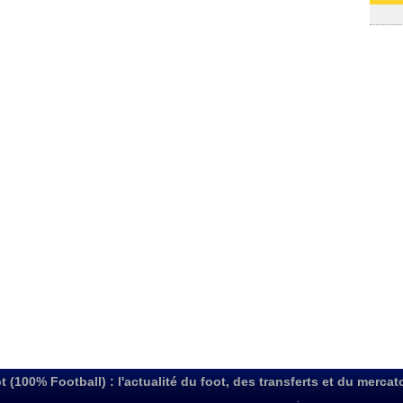
03/08
t (100% Football) : l'actualité du foot, des transferts et du mercat