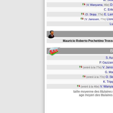
M. Sis
D.
(
V. Wanyama
, 46e)
C. Eri
E. La
(
O. Skipp
, 77e)
Llor
(
V. Janssen
, 77e)
L
Mauricio Roberto Pochettino Tross
B
S. Au
P. Gazzan
V. Jans
(entré à la 77e)
G. Ma
O. Sk
(entré à la 77e)
K. Trip
V. Wany
(entré à la 46e)
taille moyenne des titulaires 
age moyen des titulaires 