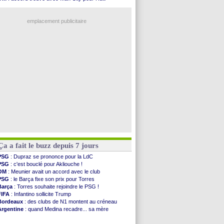
Côte d'Ivoire
: Renard affiche ses ambitions
PSG
: l'étonnante rumeur Gusto
Rennes
: Haise confirme pour Aït Boudlal
OM
: le club prêt à libérer Kondogbia ?
Man City
: Trafford à Leeds pour 47 M€ (off...
emplacement publicitaire
Man Utd
: Zirkzee vers la Juventus ?
Amical
: Monaco s'impose contre Getafe
Nantes
: Der Zakarian et sa relation avec Kita
OM
: le club prêt à libérer Kondogbia ?
Monaco
: le message touchant d'Akliouche
Voir les brèves précédentes
Ça a fait le buzz depuis 7 jours
PSG
: Dupraz se prononce pour la LdC
PSG
: c'est bouclé pour Akliouche !
OM
: Meunier avait un accord avec le club
PSG
: le Barça fixe son prix pour Torres
Barça
: Torres souhaite rejoindre le PSG !
FIFA
: Infantino sollicite Trump
Bordeaux
: des clubs de N1 montent au créneau
Argentine
: quand Medina recadre... sa mère
Real
: le démenti de Leipzig pour Diomandé