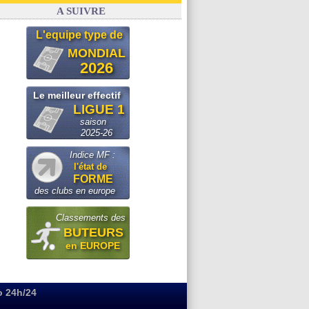
OM
: Paixão attire un 2e club anglais
A SUIVRE
L'equipe type de
MONDIAL
2026
Le meilleur effectif
LIGUE 1
saison
2025-26
Indice MF :
l'état de
FORME
des clubs en europe
Classements des
BUTEURS
en EUROPE
o 24h/24