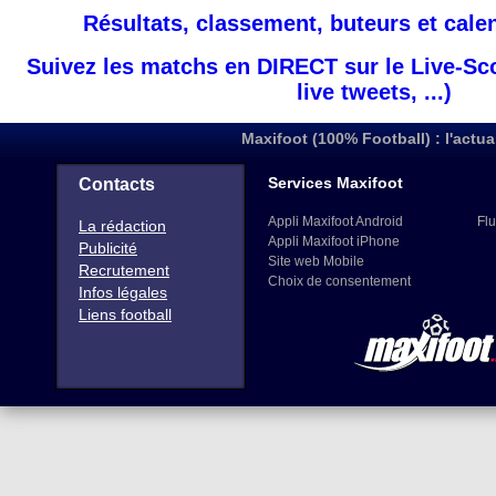
Résultats, classement, buteurs et cale
Suivez les matchs en DIRECT sur le Live-Sc
live tweets, ...)
Maxifoot (100% Football) : l'actua
Services Maxifoot
Contacts
Appli Maxifoot Android
Flu
La rédaction
Appli Maxifoot iPhone
Publicité
Site web Mobile
Recrutement
Choix de consentement
Infos légales
Liens football