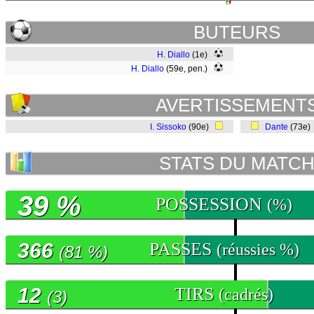
BUTEURS
H. Diallo
(1e)
H. Diallo
(59e, pen.)
AVERTISSEMENT
I. Sissoko
(90e)
Dante
(73e
STATS DU MATC
39 %
POSSESSION
(%)
366
PASSES
(réussies %)
(81 %)
12
TIRS
(cadrés)
(3)