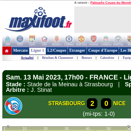
A retenir :
Palmarès Coupe du Mond
OM
PSG
Lyon
Lille
Monaco
Chelsea
Man Utd
Arsenal
Liverpool
ManCity
Ba
+ de clubs
Mercato
Ligue 1
L2/Coupes
Etranger
Coupe d'Europe
Les B
Actualité
|
Résultats & Classement
|
Buteurs
|
Calendrier
|
Equip
Sam. 13 Mai 2023, 17h00 - FRANCE - Li
Stade :
Stade de la Meinau à Strasbourg |
Sp
Arbitre :
J. Stinat
2
0
STRASBOURG
NICE
(mi-tps: 1-0)
1
10
20
30
40
50
6