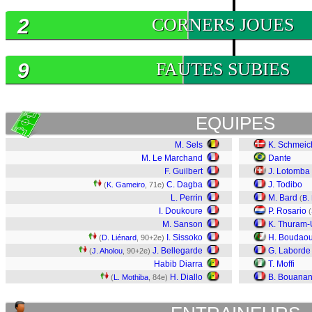
2
CORNERS JOUES
9
FAUTES SUBIES
EQUIPES
M. Sels
K. Schmeic
M. Le Marchand
Dante
F. Guilbert
J. Lotomba
C. Dagba
J. Todibo
(
K. Gameiro
, 71e)
L. Perrin
M. Bard
(
B.
I. Doukoure
P. Rosario
(
M. Sanson
K. Thuram-
I. Sissoko
H. Boudaou
(
D. Liénard
, 90+2e)
J. Bellegarde
G. Laborde
(
J. Aholou
, 90+2e)
Habib Diarra
T. Moffi
H. Diallo
B. Bouanan
(
L. Mothiba
, 84e)