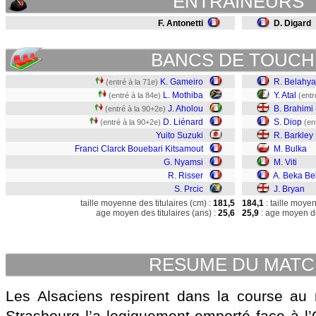
ENTRAINEURS
F. Antonetti
D. Digard
BANCS DE TOUCH
K. Gameiro
R. Belahy
(entré à la 71e)
L. Mothiba
Y. Atal
(entré à la 84e)
(entr
J. Aholou
B. Brahimi
(entré à la 90+2e)
D. Liénard
S. Diop
(entré à la 90+2e)
(en
Yuito Suzuki
R. Barkley
Franci Clarck Bouebari Kitsamout
M. Bulka
G. Nyamsi
M. Viti
R. Risser
A. Beka Be
S. Prcic
J. Bryan
taille moyenne des titulaires (cm) :
181,5
184,1
: taille moye
age moyen des titulaires (ans) :
25,6
25,9
: age moyen de
RESUME DU MAT
Les Alsaciens respirent dans la course au 