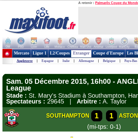
A retenir :
Palmarès Coupe du Mond
OM
PSG
Lyon
Lille
Monaco
Chelsea
Man Utd
Arsenal
Liverpool
ManCity
Ba
+ de clubs
Mercato
Ligue 1
L2/Coupes
Etranger
Coupe d'Europe
Les B
Angleterre
|
Espagne
|
Italie
|
Allemagne
|
Belgique
|
Pays-Bas
Sam. 05 Décembre 2015, 16h00 - ANGL
League
Stade :
St. Mary's Stadium à Southampton, H
Spectateurs :
29645 |
Arbitre :
A. Taylor
1
1
SOUTHAMPTON
ASTON
(mi-tps: 0-1)