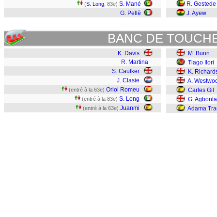
S. Mané
R. Gestede
(
S. Long
, 83e)
G. Pellè
J. Ayew
BANC DE TOUCH
K. Davis
M. Bunn
R. Martina
Tiago Ilori
S. Caulker
K. Richard
J. Clasie
A. Westwo
Oriol Romeu
(entré à la 63e)
Carles Gil
S. Long
(entré à la 83e)
G. Agbonla
Juanmi
(entré à la 63e)
Adama Tra