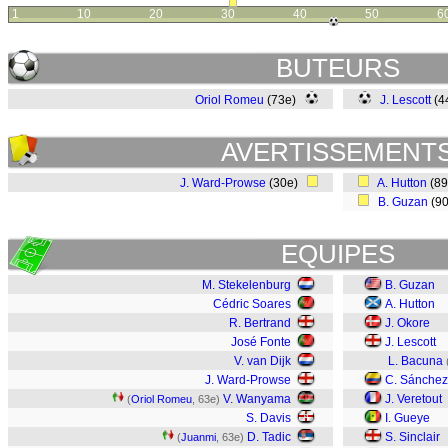
1
10
20
30
40
50
6
BUTEURS
Oriol Romeu
(73e)
J. Lescott
(4
AVERTISSEMENT
J. Ward-Prowse
(30e)
A. Hutton
(8
B. Guzan
(9
EQUIPES
M. Stekelenburg
B. Guzan
Cédric Soares
A. Hutton
R. Bertrand
J. Okore
José Fonte
J. Lescott
V. van Dijk
L. Bacuna
J. Ward-Prowse
C. Sánchez
V. Wanyama
J. Veretout
(
Oriol Romeu
, 63e)
S. Davis
I. Gueye
D. Tadic
S. Sinclair
(
Juanmi
, 63e)