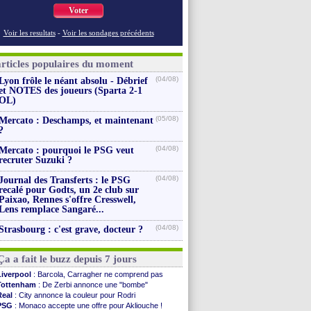
Voter
Voir les resultats
-
Voir les sondages précédents
articles populaires du moment
(04/08)
Lyon frôle le néant absolu - Débrief
et NOTES des joueurs (Sparta 2-1
OL)
(05/08)
Mercato : Deschamps, et maintenant
?
(04/08)
Mercato : pourquoi le PSG veut
recruter Suzuki ?
(04/08)
Journal des Transferts : le PSG
recalé pour Godts, un 2e club sur
Paixao, Rennes s'offre Cresswell,
Lens remplace Sangaré...
(04/08)
Strasbourg : c'est grave, docteur ?
Ça a fait le buzz depuis 7 jours
Liverpool
: Barcola, Carragher ne comprend pas
Tottenham
: De Zerbi annonce une "bombe"
Real
: City annonce la couleur pour Rodri
PSG
: Monaco accepte une offre pour Akliouche !