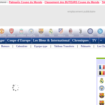
etenir :
Palmarès Coupe du Monde
-
Classement des BUTEURS Coupe du Monde
-
TA
emplacement publicitaire
n Utd
Arsenal
Liverpool
ManCity
Barca
Real
Atletico
Milan
Juve
Inter
Naples
ger
Coupe d'Europe
Les Bleus & International
Chroniques
TV
+
Buteurs
|
Calendrier
|
Equipe type
|
Tableau Transferts
|
Palmarès
|
Les Cl