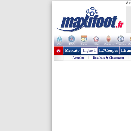
A r
OM
PSG
Lyon
Lille
Monaco
Chelsea
Ma
+ de clubs
Mercato
Ligue 1
L2/Coupes
Etran
Actualité
|
Résultats & Classement
|