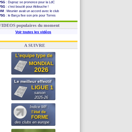
PSG
: Dupraz se prononce pour la LdC
PSG
: c'est bouclé pour Akliouche !
OM
: Meunier avait un accord avec le club
PSG
: le Barça fixe son prix pour Torres
OM
: accord de principe entre Rulli et Man City
Barça
: Torres souhaite rejoindre le PSG !
VIDEOS populaires du moment
Voir toutes les vidéos
A SUIVRE
L'equipe type de
MONDIAL
2026
Le meilleur effectif
LIGUE 1
saison
2025-26
Indice MF :
l'état de
FORME
des clubs en europe