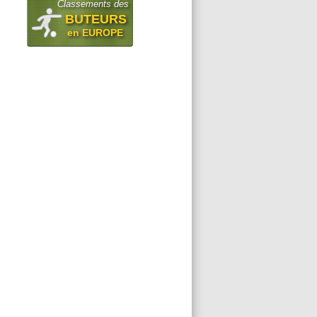
Classements des
BUTEURS
en EUROPE