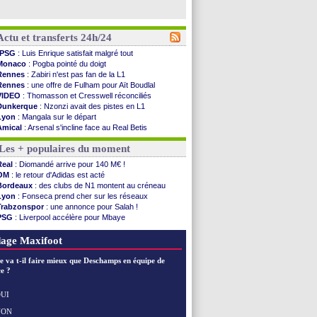
Actu et transferts 24h/24
PSG
: Luis Enrique satisfait malgré tout
Monaco
: Pogba pointé du doigt
Rennes
: Zabiri n'est pas fan de la L1
Rennes
: une offre de Fulham pour Aït Boudlal
VIDEO
: Thomasson et Cresswell réconciliés
Dunkerque
: Nzonzi avait des pistes en L1
Lyon
: Mangala sur le départ
Amical
: Arsenal s'incline face au Real Betis
Amical
: lourde défaite pour le PSG
Les + populaires du moment
Man City
: Maresca flou pour Reijnders
LdC
: Fenerbahçe prend une belle option
Real
: Diomandé arrive pour 140 M€ !
Al-Diriyah
: Mbemba arrive libre (officiel)
OM
: le retour d'Adidas est acté
Atletico
: le plan d'Alvarez à son retour
Bordeaux
: des clubs de N1 montent au créneau
Amical
: premier succès pour Brest
Lyon
: Fonseca prend cher sur les réseaux
VIDEO
: le joli but de Greenwood avec le Fener !
Trabzonspor
: une annonce pour Salah !
CdM 2030
: une promesse d'Infantino au Maroc ...
PSG
: Liverpool accélère pour Mbaye
PSG
: la compo pour le premier match amical
EdF
: Infantino complimente Mbappé
Newcastle
: Jaissle est le nouveau coach (off.)
Nice
: 3 joueurs écartés du groupe pro
age Maxifoot
Real
: une nouvelle offre pour Vinicius
Amical
: l'OM domine Al-Shahaniya
e va t-il faire mieux que Deschamps en équipe de
Monaco
: Cabral a prolongé (officiel)
e ?
Atletico
: Molina va signer à la Roma
Real
: Diomandé arrive pour 140 M€ !
UI
Arsenal
: Havertz en veut encore plus
NON
Voir les brèves précédentes