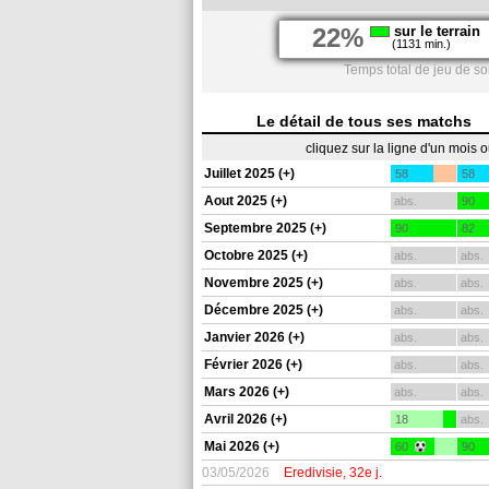
22%
sur le terrain
(1131 min.)
Temps total de jeu de s
Le détail de tous ses matchs
cliquez sur la ligne d'un mois 
Juillet 2025 (+)
58
58
Aout 2025 (+)
abs.
90
Septembre 2025 (+)
90
82
Octobre 2025 (+)
abs.
abs.
Novembre 2025 (+)
abs.
abs.
Décembre 2025 (+)
abs.
abs.
Janvier 2026 (+)
abs.
abs.
Février 2026 (+)
abs.
abs.
Mars 2026 (+)
abs.
abs.
Avril 2026 (+)
18
abs.
Mai 2026 (+)
60
90
03/05/2026
Eredivisie, 32e j.