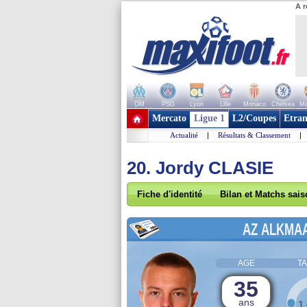
A r
OM
PSG
Lyon
Lille
Monaco
Chelsea
Ma
+ de clubs
Mercato
Ligue 1
L2/Coupes
Etran
Actualité
|
Résultats & Classement
|
20. Jordy CLASIE
Fiche d'identité
Bilan et Matchs sai
AZ ALKMA
AGE
TA
35
ans
1