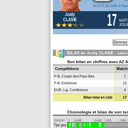
Né le 27 juin 1991 à Haa
17
Jordy
CLASIE
MAT
JOU
Donnez 
BILAN de Jordy CLASIE - sais
Son bilan en chiffres avec AZ 
Compétitions
Match
P-B, Coupe des Pays-Bas
1
P-B, Eredivisie
12
EUR, Lig. Conférence
4
Bilan total en club
17
Chronologie et bilan de son te
Saison
j
août
sept.
oct.
nov.
Tps jeu: