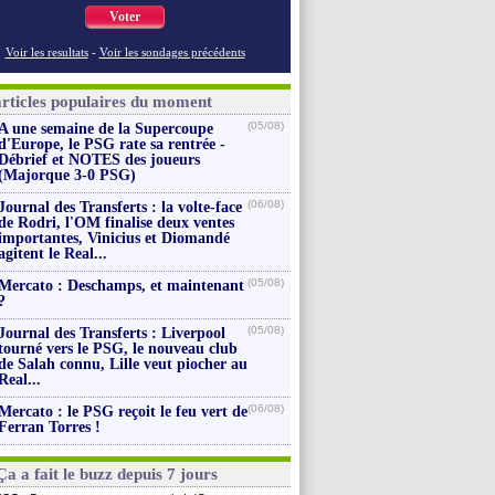
Voter
Voir les resultats
-
Voir les sondages précédents
articles populaires du moment
(05/08)
A une semaine de la Supercoupe
d'Europe, le PSG rate sa rentrée -
Débrief et NOTES des joueurs
(Majorque 3-0 PSG)
(06/08)
Journal des Transferts : la volte-face
de Rodri, l'OM finalise deux ventes
importantes, Vinicius et Diomandé
agitent le Real...
(05/08)
Mercato : Deschamps, et maintenant
?
(05/08)
Journal des Transferts : Liverpool
tourné vers le PSG, le nouveau club
de Salah connu, Lille veut piocher au
Real...
(06/08)
Mercato : le PSG reçoit le feu vert de
Ferran Torres !
Ça a fait le buzz depuis 7 jours