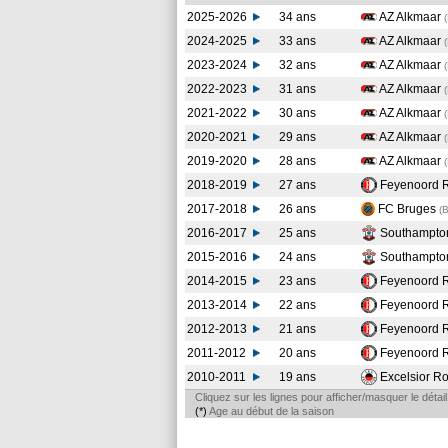
2025-2026
34 ans
AZ Alkmaar
2024-2025
33 ans
AZ Alkmaar
2023-2024
32 ans
AZ Alkmaar
2022-2023
31 ans
AZ Alkmaar
2021-2022
30 ans
AZ Alkmaar
2020-2021
29 ans
AZ Alkmaar
2019-2020
28 ans
AZ Alkmaar
2018-2019
27 ans
Feyenoord 
2017-2018
26 ans
FC Bruges
(
2016-2017
25 ans
Southampt
2015-2016
24 ans
Southampt
2014-2015
23 ans
Feyenoord 
2013-2014
22 ans
Feyenoord 
2012-2013
21 ans
Feyenoord 
2011-2012
20 ans
Feyenoord 
2010-2011
19 ans
Excelsior R
Cliquez sur les lignes pour afficher/masquer le déta
(*)
Age au début de la saison