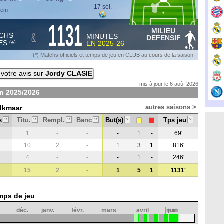
17 sél.
rlem
1131
MILIEU
&
CHS
MINUTES
DEFENSIF
ES
EN
2025-26
*
(
)
(*) Matchs officiels et temps de jeu en CLUB au cours de la saison
votre avis sur
Jordy CLASIE
mis à jour le 6 aoû. 2026
on
2025/2026
autres saisons >
Alkmaar
s
Titu.
Rempl.
Banc
But(s)
Tps jeu
?
?
?
?
?
?
1
-
-
-
1
-
69'
10
2
-
1
3
1
816'
4
-
-
-
1
-
246'
15
2
-
1
5
1
1131'
mps de jeu
déc.
janv.
févr.
mars
avril
mai
juin