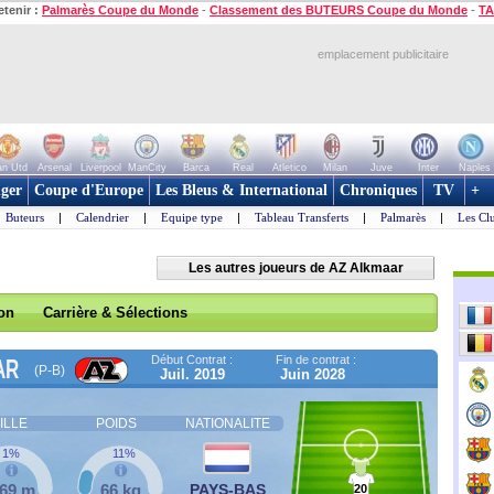
etenir :
Palmarès Coupe du Monde
-
Classement des BUTEURS Coupe du Monde
-
TA
emplacement publicitaire
n Utd
Arsenal
Liverpool
ManCity
Barca
Real
Atletico
Milan
Juve
Inter
Naples
ger
Coupe d'Europe
Les Bleus & International
Chroniques
TV
+
Buteurs
|
Calendrier
|
Equipe type
|
Tableau Transferts
|
Palmarès
|
Les Cl
Les autres joueurs de AZ Alkmaar
son
Carrière & Sélections
Début Contrat :
Fin de contrat :
AR
(P-B)
Juil. 2019
Juin 2028
ILLE
POIDS
NATIONALITE
1%
11%
,69 m
66 kg
PAYS-BAS
20