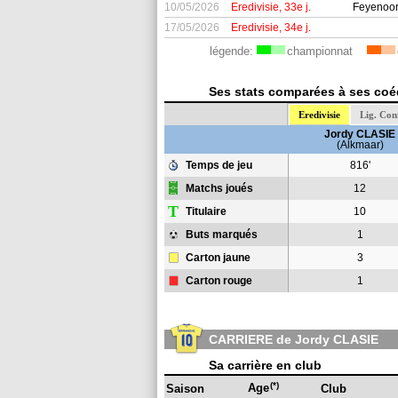
10/05/2026
Eredivisie, 33e j.
Feyenoor
17/05/2026
Eredivisie, 34e j.
légende:
championnat
Ses stats comparées à ses coéq
Eredivisie
Lig. Con
Jordy CLASIE
(Alkmaar)
Temps de jeu
816'
Matchs joués
12
T
Titulaire
10
Buts marqués
1
Carton jaune
3
Carton rouge
1
CARRIERE de Jordy CLASIE
Sa carrière en club
(*)
Age
Saison
Club