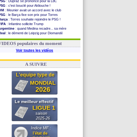
PSG
: Dupraz se prononce pour la LdC
PSG
: c'est bouclé pour Akliouche !
OM
: Meunier avait un accord avec le club
PSG
: le Barça fixe son prix pour Torres
Barça
: Torres souhaite rejoindre le PSG !
FIFA
: Infantino sollicite Trump
Argentine
: quand Medina recadre... sa mère
Real
: le démenti de Leipzig pour Diomandé
OM
: Paixão attire un 2e club anglais
FIFA
: le conseiller d'Infantino démissionne !
VIDEOS populaires du moment
Voir toutes les vidéos
A SUIVRE
L'equipe type de
MONDIAL
2026
Le meilleur effectif
LIGUE 1
saison
2025-26
Indice MF :
l'état de