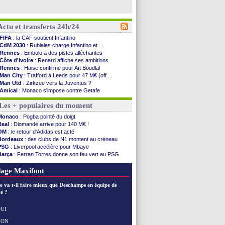
Actu et transferts 24h/24
FIFA
: la CAF soutient Infantino
CdM 2030
: Rubiales charge Infantino et ...
Rennes
: Embolo a des pistes alléchantes
Côte d'Ivoire
: Renard affiche ses ambitions
Rennes
: Haise confirme pour Aït Boudlal
Man City
: Trafford à Leeds pour 47 M€ (off...
Man Utd
: Zirkzee vers la Juventus ?
Amical
: Monaco s'impose contre Getafe
Nantes
: Der Zakarian et sa relation avec Kita
Les + populaires du moment
OM
: le club prêt à libérer Kondogbia ?
Monaco
: le message touchant d'Akliouche
Monaco
: Pogba pointé du doigt
FIFA
: Tebas en remet une couche
Real
: Diomandé arrive pour 140 M€ !
FIFA
: l'UEFA maintient la pression
OM
: le retour d'Adidas est acté
PSG
: Tebas encense Luis Enrique
Bordeaux
: des clubs de N1 montent au créneau
Real
: Vinicius jusqu'en 2032 (officiel)
PSG
: Liverpool accélère pour Mbaye
Lyon
: Mangala va rejoindre Getafe
Barça
: Ferran Torres donne son feu vert au PSG
OM
: une offre refusée pour Aguerd
PSG
: Luis Enrique satisfait malgré tout
Real
: c'est confirmé pour Vinicius
Man City
: Rodri préfère le Barça au Real !
age Maxifoot
Troyes
: Junior Diaz jusqu'en 2030 (officiel)
PSG
: Akliouche a signé (officiel)
e va t-il faire mieux que Deschamps en équipe de
OM
: une offre pour Bulka
e ?
PSG
: contrat signé pour Akliouche
Ouganda
: Owori battu à mort à Kampala
UI
Arsenal
: Arteta veut créer une dynastie
NON
Voir les brèves précédentes