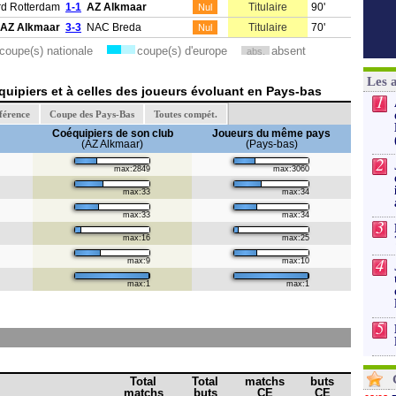
d Rotterdam
1-1
AZ Alkmaar
Titulaire
90'
Nul
AZ Alkmaar
3-3
NAC Breda
Titulaire
70'
Nul
coupe(s) nationale
coupe(s) d'europe
absent
abs.
Les 
uipiers et à celles des joueurs évoluant en Pays-bas
1
férence
Coupe des Pays-Bas
Toutes compét.
Coéquipiers de son club
Joueurs du même pays
(AZ Alkmaar)
(Pays-bas)
2
max:2849
max:3060
max:33
max:34
max:33
max:34
3
max:16
max:25
4
max:9
max:10
max:1
max:1
5
Total
Total
matchs
buts
matchs
buts
CE
CE