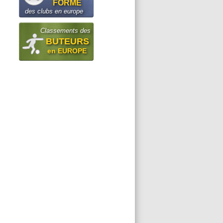
FORME
des clubs en europe
Classements des
BUTEURS
en EUROPE