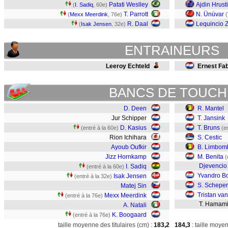
Patati Weslley
Ajdin Hrust
(
I. Sadiq
, 60e)
T. Parrott
N. Ünüvar
(
Mexx Meerdink
, 76e)
(
R. Daal
Lequincio Z
(
Isak Jensen
, 32e)
ENTRAINEURS
Leeroy Echteld
Ernest Fa
BANCS DE TOUCH
D. Deen
R. Mantel
Jur Schipper
T. Jansink
D. Kasius
T. Bruns
(entré à la 60e)
(e
Rion Ichihara
S. Cestic
Ayoub Oufkir
B. Limbom
Jizz Hornkamp
M. Benita
(
Djevencio
I. Sadiq
(entré à la 60e)
Yvandro B
Isak Jensen
(entré à la 32e)
S. Schepe
Matej Sin
Tristan van
Mexx Meerdink
(entré à la 76e)
T. Hamami
A. Natali
K. Boogaard
(entré à la 76e)
taille moyenne des titulaires (cm) :
183,2
184,3
: taille moye