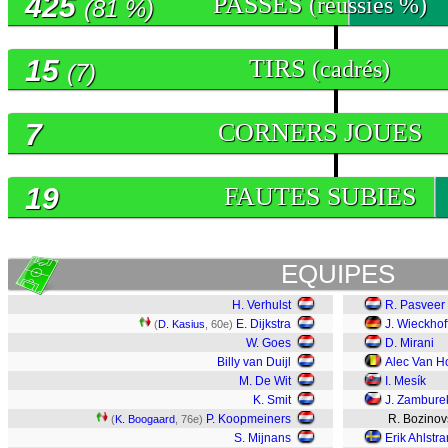
425
PASSES
(réussies %)
(81 %)
15
TIRS
(cadrés)
(7)
7
CORNERS JOUES
19
FAUTES SUBIES
EQUIPES
H. Verhulst
R. Pasveer
E. Dijkstra
J. Wieckhof
(
D. Kasius
, 60e)
W. Goes
D. Mirani
Billy van Duijl
Alec Van H
M. De Wit
I. Mesík
K. Smit
J. Zambure
P. Koopmeiners
R. Bozinov
(
K. Boogaard
, 76e)
S. Mijnans
Erik Ahlstr