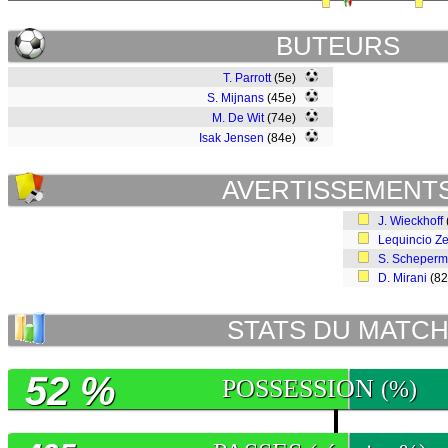
BUTEURS
T. Parrott
(5e)
S. Mijnans
(45e)
M. De Wit
(74e)
Isak Jensen
(84e)
AVERTISSEMENT
J. Wieckhoff
Lequincio Ze
S. Scheper
D. Mirani
(8
STATS DU MATC
52 %
POSSESSION
(%)