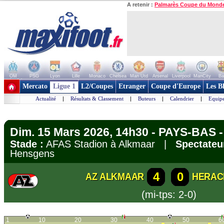
A retenir :
Palmarès Coupe du Mond
OM
PSG
Lyon
Lille
Monaco
Chelsea
Man Utd
Arsenal
Liverpool
ManCity
Ba
+ de clubs
Mercato
Ligue 1
L2/Coupes
Etranger
Coupe d'Europe
Les B
Actualité
|
Résultats & Classement
|
Buteurs
|
Calendrier
|
Equipe
Dim. 15 Mars 2026, 14h30 - PAYS-BAS - 
Stade :
AFAS Stadion à Alkmaar |
Spectateu
Hensgens
4
0
AZ ALKMAAR
HERAC
(mi-tps: 2-0)
1
10
20
30
40
50
6