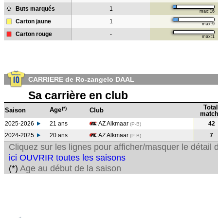
Buts marqués
1
max:16
Carton jaune
1
max:9
Carton rouge
-
max:1
CARRIERE de Ro-zangelo DAAL
Sa carrière en club
Total
(*)
Age
Saison
Club
match
2025-2026
21 ans
AZ Alkmaar
42
(P-B)
2024-2025
20 ans
AZ Alkmaar
7
(P-B
)
Cliquez sur les lignes pour afficher/masquer le détai
ici OUVRIR toutes les saisons
(*)
Age au début de la saison