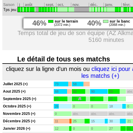
Saison
j
août
sept.
oct.
nov.
déc.
janv.
févr.
Tps jeu:
46%
sur le terrain
40%
sur le banc
(2372 min.)
(2068 min.)
Temps total de jeu de son équipe (AZ Alkma
5160 minutes
Le détail de tous ses matchs
cliquez sur la ligne d'un mois ou
cliquez ici pour 
les matchs (+)
Juillet 2025 (+)
73
58
Aout 2025 (+)
68
68
90
58
abs
Septembre 2025 (+)
69
70
67
46
Octobre 2025 (+)
26
0
0
18
0
Novembre 2025 (+)
0
abs.
abs.
abs.
abs
Décembre 2025 (+)
11
25
15
30
21
Janvier 2026 (+)
12
0
0
27
81