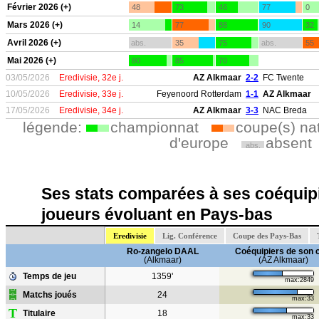
Février 2026 (+)
48
73
46
77
0
Mars 2026 (+)
14
77
88
90
32
Avril 2026 (+)
abs.
35
75
abs.
55
Mai 2026 (+)
80
85
70
03/05/2026
Eredivisie, 32e j.
AZ Alkmaar
2-2
FC Twente
10/05/2026
Eredivisie, 33e j.
Feyenoord Rotterdam
1-1
AZ Alkmaar
17/05/2026
Eredivisie, 34e j.
AZ Alkmaar
3-3
NAC Breda
légende:
championnat
coupe(s) na
d'europe
absent
abs.
Ses stats comparées à ses coéquipi
joueurs évoluant en Pays-bas
Eredivisie
Lig. Conférence
Coupe des Pays-Bas
Ro-zangelo DAAL
Coéquipiers de son 
(Alkmaar)
(AZ Alkmaar)
Temps de jeu
1359'
max:2849
Matchs joués
24
max:33
T
Titulaire
18
max:33