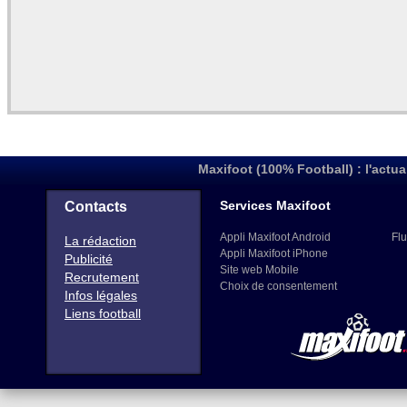
Maxifoot (100% Football) : l'actua
Services Maxifoot
Contacts
Appli Maxifoot Android
Flu
La rédaction
Appli Maxifoot iPhone
Publicité
Site web Mobile
Recrutement
Choix de consentement
Infos légales
Liens football