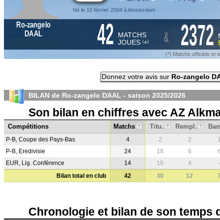
Né le 10 février 2004 à Amsterdam
42
2372
Ro-zangelo
&
DAAL
MATCHS
JOUES
*
(
)
(*) Matchs officiels e
Donnez votre avis sur
Ro-zangelo D
BILAN de Ro-zangelo DAAL - saison
2025/2026
Son bilan en chiffres avec AZ Alkm
Compétitions
Matchs
Titu.
Rempl.
Ban
?
?
?
P-B, Coupe des Pays-Bas
4
2
2
P-B, Eredivisie
24
18
6
EUR, Lig. Conférence
14
10
4
-
Bilan total en club
42
30
12
Chronologie et bilan de son temps 