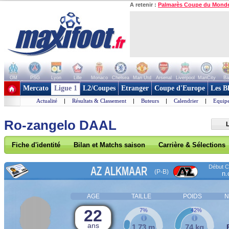
A retenir :
Palmarès Coupe du Mond
OM
PSG
Lyon
Lille
Monaco
Chelsea
Man Utd
Arsenal
Liverpool
ManCity
Ba
+ de clubs
Mercato
Ligue 1
L2/Coupes
Etranger
Coupe d'Europe
Les B
Actualité
|
Résultats & Classement
|
Buteurs
|
Calendrier
|
Equipe
Ro-zangelo DAAL
L
Fiche d'identité
Bilan et Matchs saison
Carrière & Sélections
Début Co
AZ ALKMAAR
(P-B)
n.
AGE
TAILLE
POIDS
N
22
7%
42%
ans
1,73 m
74 kg