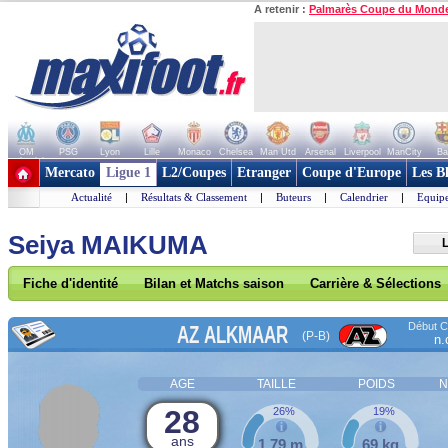
A retenir :
Palmarès Coupe du Mond
OM
PSG
Lyon
Lille
Monaco
Chelsea
Man Utd
Arsenal
Liverpool
ManCity
Ba
+ de clubs
Mercato
Ligue 1
L2/Coupes
Etranger
Coupe d'Europe
Les B
Actualité
|
Résultats & Classement
|
Buteurs
|
Calendrier
|
Equipe
Seiya MAIKUMA
L
Fiche d'identité
Bilan et Matchs saison
Carrière & Sélections
Début Co
AZ ALKMAAR
(P-B)
n.
AGE
TAILLE
POIDS
N
28
26%
19%
ans
1,79 m
69 kg