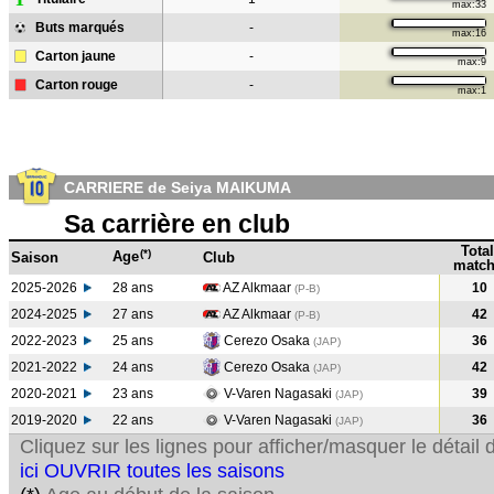
max:33
Buts marqués
-
max:16
Carton jaune
-
max:9
Carton rouge
-
max:1
CARRIERE de Seiya MAIKUMA
Sa carrière en club
Total
(*)
Age
Saison
Club
match
2025-2026
28 ans
AZ Alkmaar
10
(P-B)
2024-2025
27 ans
AZ Alkmaar
42
(P-B
)
2022-2023
25 ans
Cerezo Osaka
36
(JAP
)
2021-2022
24 ans
Cerezo Osaka
42
(JAP
)
2020-2021
23 ans
V-Varen Nagasaki
39
(JAP
)
2019-2020
22 ans
V-Varen Nagasaki
36
(JAP
)
Cliquez sur les lignes pour afficher/masquer le détai
ici OUVRIR toutes les saisons