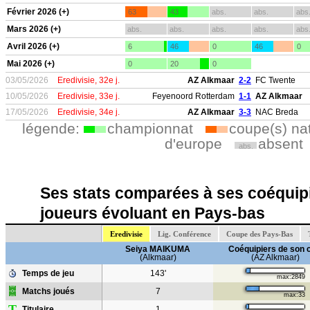
Février 2026 (+)
63
43
abs.
abs.
abs
Mars 2026 (+)
abs.
abs.
abs.
abs.
abs
Avril 2026 (+)
6
46
0
46
0
Mai 2026 (+)
0
20
0
03/05/2026
Eredivisie, 32e j.
AZ Alkmaar
2-2
FC Twente
10/05/2026
Eredivisie, 33e j.
Feyenoord Rotterdam
1-1
AZ Alkmaar
17/05/2026
Eredivisie, 34e j.
AZ Alkmaar
3-3
NAC Breda
légende:
championnat
coupe(s) na
d'europe
absent
abs.
Ses stats comparées à ses coéquipi
joueurs évoluant en Pays-bas
Eredivisie
Lig. Conférence
Coupe des Pays-Bas
Seiya MAIKUMA
Coéquipiers de son 
(Alkmaar)
(AZ Alkmaar)
Temps de jeu
143'
max:2849
Matchs joués
7
max:33
T
Titulaire
1