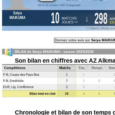
Né le 16 octobre 1997 à Nagasaki
10
298
Seiya
&
MAIKUMA
MATCHS
MI
JOUES
E
*
(
)
(*) Matchs officiels e
Donnez votre avis sur
Seiya MAIKU
BILAN de Seiya MAIKUMA - saison
2025/2026
Son bilan en chiffres avec AZ Alkm
Compétitions
Matchs
Titu.
Rempl.
Ban
?
?
?
P-B, Coupe des Pays-Bas
1
1
-
P-B, Eredivisie
7
1
6
EUR, Lig. Conférence
2
2
-
-
Bilan total en club
10
4
6
Chronologie et bilan de son temps 