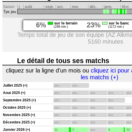
Saison
j
août
sept.
oct.
nov.
déc.
janv.
févr.
Tps jeu:
6%
sur le terrain
23%
sur le banc
(298 min.)
(1172 min.)
Temps total de jeu de son équipe (AZ Alkma
5160 minutes
Le détail de tous ses matchs
cliquez sur la ligne d'un mois ou
cliquez ici pour 
les matchs (+)
Juillet 2025 (+)
abs.
abs.
Aout 2025 (+)
abs.
abs.
abs.
abs.
abs
Septembre 2025 (+)
abs.
abs.
abs.
abs.
Octobre 2025 (+)
abs.
abs.
abs.
abs.
abs
Novembre 2025 (+)
abs.
abs.
abs.
abs.
abs
Décembre 2025 (+)
abs.
abs.
abs.
abs.
abs
Janvier 2026 (+)
11
0
abs.
6
32