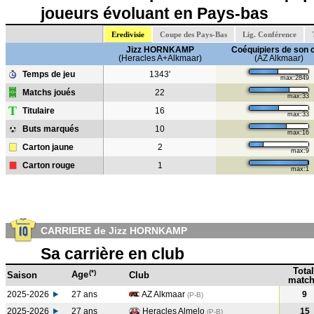
joueurs évoluant en Pays-bas
Eredivisie
Coupe des Pays-Bas
Lig. Conférence
Jizz HORNKAMP
Coéquipiers de son 
(Heracles A+Alkmaar)
(AZ Alkmaar)
Temps de jeu
1343'
max:2849
Matchs joués
22
max:33
T
Titulaire
16
max:33
Buts marqués
10
max:16
Carton jaune
2
max:9
Carton rouge
1
max:1
CARRIERE de Jizz HORNKAMP
Sa carrière en club
Total
(*)
Age
Saison
Club
match
2025-2026
27 ans
AZ Alkmaar
9
(P-B)
2025-2026
27 ans
Heracles Almelo
15
(P-B)