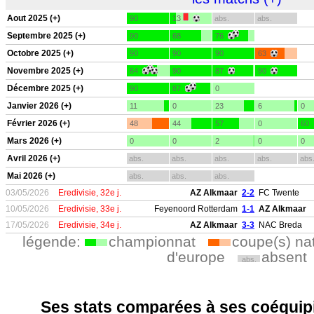
Aout 2025 (+)
90
13
abs.
abs.
Septembre 2025 (+)
90
68
76
Octobre 2025 (+)
90
90
90
63
Novembre 2025 (+)
64
90
87
90
Décembre 2025 (+)
90
87
0
Janvier 2026 (+)
11
0
23
6
0
Février 2026 (+)
48
44
57
0
60
Mars 2026 (+)
0
0
2
0
0
Avril 2026 (+)
abs.
abs.
abs.
abs.
abs
Mai 2026 (+)
abs.
abs.
abs.
03/05/2026
Eredivisie, 32e j.
AZ Alkmaar
2-2
FC Twente
10/05/2026
Eredivisie, 33e j.
Feyenoord Rotterdam
1-1
AZ Alkmaar
17/05/2026
Eredivisie, 34e j.
AZ Alkmaar
3-3
NAC Breda
légende:
championnat
coupe(s) na
d'europe
absent
abs.
Ses stats comparées à ses coéquipi