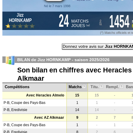
Né le 7 mars 1998
24
1454
Jizz
&
HORNKAMP
MATCHS
JOUES
*
(
)
(*) Matchs officiels e
Donnez votre avis sur
Jizz HORNKA
BILAN de Jizz HORNKAMP - saison
2025/2026
Son bilan en chiffres avec Heracles
Alkmaar
Compétitions
Matchs
Titu.
Rempl.
Ban
?
?
?
Avec Heracles Almelo
15
15
-
P-B, Coupe des Pays-Bas
1
1
-
P-B, Eredivisie
14
14
-
-
Avec AZ Alkmaar
9
2
7
P-B, Coupe des Pays-Bas
1
-
1
P-B, Eredivisie
8
2
6