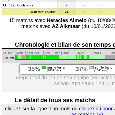
EUR, Lig. Conférence
-
-
-
Bilan total en club
24
17
7
15 matchs avec
Heracles Almelo
(du 10/08/2
matchs avec
AZ Alkmaar
(du 10/01/2026
Chronologie et bilan de son temps 
Saison
août
sept.
oct.
nov.
déc.
janv.
févr.
mars
av
Tps jeu:
35%
sur le terrain
37%
sur le banc
(1454 min.)
(1546 min.)
Temps total de jeu de son équipe (Heracles 
saison 2025/2026 : 4170 
Le détail de tous ses matchs
cliquez sur la ligne d'un mois ou
cliquez ici pour 
les matchs (+)