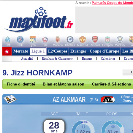
A retenir :
Palmarès Coupe du Mond
OM
PSG
Lyon
Lille
Monaco
Chelsea
Man Utd
Arsenal
Liverpool
ManCity
Ba
+ de clubs
Mercato
Ligue 1
L2/Coupes
Etranger
Coupe d'Europe
Les B
Actualité
|
Résultats & Classement
|
Buteurs
|
Calendrier
|
Equipe
9. Jizz HORNKAMP
L
Fiche d'identité
Bilan et Matchs saison
Carrière & Sélections
Début Co
AZ ALKMAAR
(P-B)
Janv.
AGE
TAILLE
POIDS
N
28
40%
79%
ans
1,82 m
81 kg