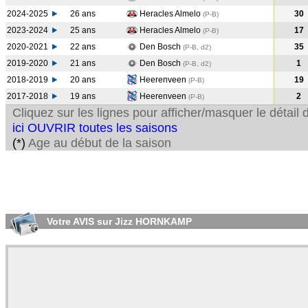
2024-2025
26 ans
Heracles Almelo
30
(P-B
)
2023-2024
25 ans
Heracles Almelo
17
(P-B
)
2020-2021
22 ans
Den Bosch
35
(P-B, d2)
2019-2020
21 ans
Den Bosch
1
(P-B, d2)
2018-2019
20 ans
Heerenveen
19
(P-B
)
2017-2018
19 ans
Heerenveen
2
(P-B
)
Cliquez sur les lignes pour afficher/masquer le détai
ici OUVRIR toutes les saisons
(*)
Age au début de la saison
Votre AVIS sur Jizz HORNKAMP