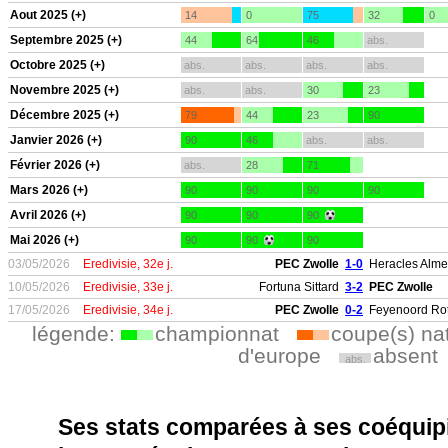
Aout 2025 (+)
14
0
75
32
0
Septembre 2025 (+)
44
64
46
abs.
Octobre 2025 (+)
abs.
abs.
abs.
abs.
Novembre 2025 (+)
abs.
abs.
30
23
Décembre 2025 (+)
79
44
23
90
Janvier 2026 (+)
90
46
abs.
abs.
Février 2026 (+)
abs.
28
71
Mars 2026 (+)
90
90
90
90
Avril 2026 (+)
90
90
90
Mai 2026 (+)
90
90
90
03/05/2026
Eredivisie, 32e j.
PEC Zwolle
1-0
Heracles Alme
10/05/2026
Eredivisie, 33e j.
Fortuna Sittard
3-2
PEC Zwolle
17/05/2026
Eredivisie, 34e j.
PEC Zwolle
0-2
Feyenoord Ro
légende:
championnat
coupe(s) na
d'europe
absent
abs.
Ses stats comparées à ses coéquipi