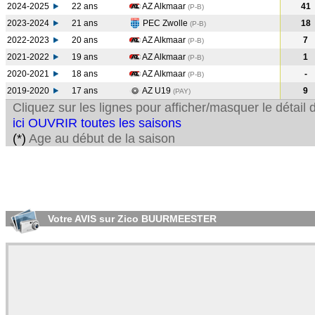
2024-2025
22 ans
AZ Alkmaar
41
(P-B
)
2023-2024
21 ans
PEC Zwolle
18
(P-B
)
2022-2023
20 ans
AZ Alkmaar
7
(P-B
)
2021-2022
19 ans
AZ Alkmaar
1
(P-B
)
2020-2021
18 ans
AZ Alkmaar
-
(P-B
)
2019-2020
17 ans
AZ U19
9
(PAY
)
Cliquez sur les lignes pour afficher/masquer le détai
ici OUVRIR toutes les saisons
(*)
Age au début de la saison
Votre AVIS sur Zico BUURMEESTER