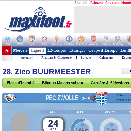
A retenir :
Palmarès Coupe du Mond
OM
PSG
Lyon
Lille
Monaco
Chelsea
Man Utd
Arsenal
Liverpool
ManCity
Ba
+ de clubs
Mercato
Ligue 1
L2/Coupes
Etranger
Coupe d'Europe
Les B
Actualité
|
Résultats & Classement
|
Buteurs
|
Calendrier
|
Equipe
28. Zico BUURMEESTER
Fiche d'identité
Bilan et Matchs saison
Carrière & Sélections
PEC ZWOLLE
Début cont
(P-B)
prêté par
AGE
TAILLE
POIDS
N
24
50%
ans
1,84 m
? kg