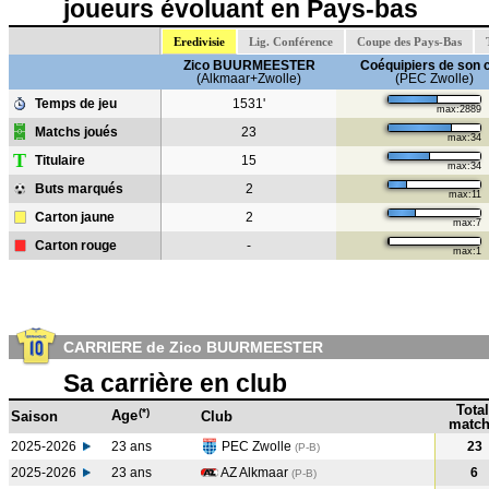
joueurs évoluant en Pays-bas
Eredivisie
Lig. Conférence
Coupe des Pays-Bas
Zico BUURMEESTER
Coéquipiers de son 
(Alkmaar+Zwolle)
(PEC Zwolle)
Temps de jeu
1531'
max:2889
Matchs joués
23
max:34
T
Titulaire
15
max:34
Buts marqués
2
max:11
Carton jaune
2
max:7
Carton rouge
-
max:1
CARRIERE de Zico BUURMEESTER
Sa carrière en club
Total
(*)
Age
Saison
Club
match
2025-2026
23 ans
PEC Zwolle
23
(P-B)
2025-2026
23 ans
AZ Alkmaar
6
(P-B)