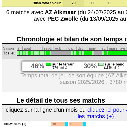
Bilan total en club
29
17
12
6 matchs avec
AZ Alkmaar
(du 24/07/2025 au 
avec
PEC Zwolle
(du 13/09/2025 au
Chronologie et bilan de son temps 
Saison
j
août
sept.
oct.
nov.
déc.
janv.
févr.
mars
avri
Tps jeu:
46%
sur le terrain
30%
sur le banc
(1744 min.)
(1136 min.)
Temps total de jeu de son équipe (AZ Alk
saison 2025/2026 : 3780 
Le détail de tous ses matchs
cliquez sur la ligne d'un mois ou
cliquez ici pour 
les matchs (+)
Juillet 2025 (+)
18
15