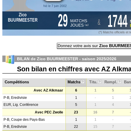
Né le 7 juin 2002
29
1744
Zico
&
BUURMEESTER
MATCHS
JOUES
*
(
)
(*) Matchs officiels e
Donnez votre avis sur
Zico BUURMEE
BILAN de Zico BUURMEESTER - saison
2025/2026
Son bilan en chiffres avec AZ Alkm
Compétitions
Matchs
Titu.
Rempl.
Ban
?
?
?
Avec AZ Alkmaar
6
1
5
P-B, Eredivisie
1
-
1
EUR, Lig. Conférence
5
1
4
Avec PEC Zwolle
23
16
7
-
P-B, Coupe des Pays-Bas
1
1
-
-
P-B, Eredivisie
22
15
7
-