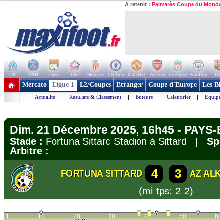
A retenir :
Palmarès Coupe du Mond
OM
PSG
Lyon
Lille
Monaco
Chelsea
Man Utd
Arsenal
Liverpool
ManCity
Ba
+ de clubs
Mercato
Ligue 1
L2/Coupes
Etranger
Coupe d'Europe
Les B
Actualité
|
Résultats & Classement
|
Buteurs
|
Calendrier
|
Equipe
Dim. 21 Décembre 2025, 16h45 - PAYS-B
Stade :
Fortuna Sittard Stadion à Sittard |
Sp
Arbitre :
4
3
FORTUNA SITTARD
AZ AL
(mi-tps: 2-2)
1
10
20
30
40
50
6