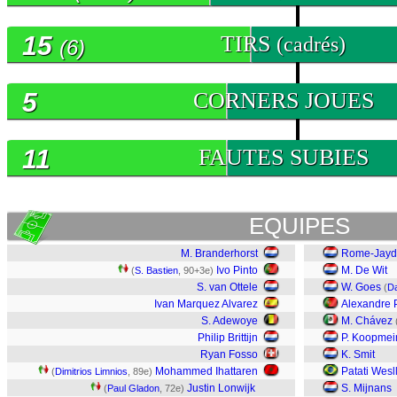
15
TIRS
(cadrés)
(6)
5
CORNERS JOUES
11
FAUTES SUBIES
EQUIPES
M. Branderhorst
Rome-Jayd
Ivo Pinto
M. De Wit
(
S. Bastien
, 90+3e)
S. van Ottele
W. Goes
(
D
Ivan Marquez Alvarez
Alexandre 
S. Adewoye
M. Chávez
Philip Brittijn
P. Koopmei
Ryan Fosso
K. Smit
Mohammed Ihattaren
Patati Wesl
(
Dimitrios Limnios
, 89e)
Justin Lonwijk
S. Mijnans
(
Paul Gladon
, 72e)