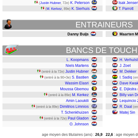
K. Peterson
Isak Jense
(
Justin Hubner
, 72e)
K. Sierhuis
T. Parrott
(
M. Kerkez
, 89e)
ENTRAINEURS
Danny Buijs
Maarten M
BANCS DE TOUCH
L. Koopmans
H. Verhulst
Niels Martens
J. Zoet
Justin Hubner
M. Dekker
(entré à la 72e)
S. Bastien
I. Sadiq
(entré à la 90+3e)
(en
Wassim Elasri
Dave Kwa
Moussa Gbemou
E. Dijkstra
M. Kerkez
Billy van Du
(entré à la 89e)
Amin Laoukili
Lequincio 
Dimitrios Limnios
R. Daal
(entré à la 89e)
(en
T. Schenkhuizen
Matej Sin
Paul Gladon
(entré à la 72e)
O. Johnson
age moyen des titulaires (ans) :
26,9
22,6
: age moyen de