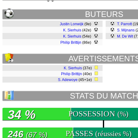
BUTEURS
Justin Lonwijk
(9e)
T. Parrott
(1
K. Sierhuis
(42e)
S. Mijnans
(
K. Sierhuis
(54e)
M. De Wit
(7
Philip Brittijn
(86e)
AVERTISSEMENT
K. Sierhuis
(37e)
Philip Brittijn
(40e)
S. Adewoye
(45+1e)
STATS DU MATC
34 %
POSSESSION
(%)
246
PASSES
(réussies %)
(67 %)