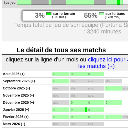
Tps jeu:
3%
sur le terrain
55%
sur le banc
(102 min.)
(1788 min.)
Temps total de jeu de son équipe (Fortuna S
: 3240 minutes
Le détail de tous ses matchs
cliquez sur la ligne d'un mois ou
cliquez ici pour 
les matchs (+)
Aout 2025 (+)
0
0
0
Septembre 2025 (+)
0
abs.
abs.
abs.
Octobre 2025 (+)
abs.
abs.
abs.
0
abs
Novembre 2025 (+)
abs.
abs.
abs.
Décembre 2025 (+)
abs.
0
0
0
Janvier 2026 (+)
0
9
0
Février 2026 (+)
0
0
0
0
abs
Mars 2026 (+)
abs.
abs.
abs.