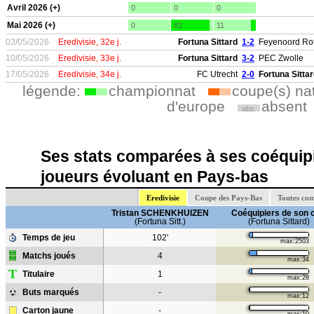
Avril 2026 (+)
0
0
0
Mai 2026 (+)
0
82
11
03/05/2026
Eredivisie, 32e j.
Fortuna Sittard
1-2
Feyenoord Ro
10/05/2026
Eredivisie, 33e j.
Fortuna Sittard
3-2
PEC Zwolle
17/05/2026
Eredivisie, 34e j.
FC Utrecht
2-0
Fortuna Sitta
légende:
championnat
coupe(s) na
d'europe
absent
abs.
Ses stats comparées à ses coéquipi
joueurs évoluant en Pays-bas
Eredivisie
Coupe des Pays-Bas
Toutes com
Tristan SCHENKHUIZEN
Coéquipiers de son 
(Fortuna Sitt.)
(Fortuna Sittard)
Temps de jeu
102'
max:2503
Matchs joués
4
max:34
T
Titulaire
1
max:28
Buts marqués
-
max:12
Carton jaune
-