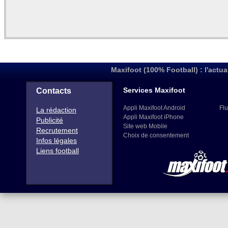
Maxifoot (100% Football) : l'actua
Services Maxifoot
Contacts
Appli Maxifoot Android
Flu
La rédaction
Appli Maxifoot iPhone
Publicité
Site web Mobile
Recrutement
Choix de consentement
Infos légales
Liens football