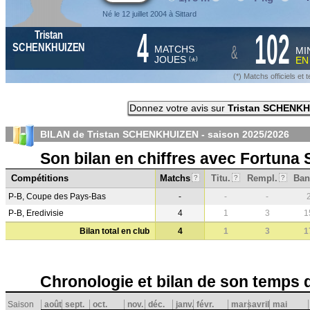
Né le 12 juillet 2004 à Sittard
4
102
Tristan
&
SCHENKHUIZEN
MATCHS
MI
JOUES
E
*
(
)
(*) Matchs officiels e
Donnez votre avis sur
Tristan SCHENK
BILAN de Tristan SCHENKHUIZEN - saison
2025/2026
Son bilan en chiffres avec Fortuna S
Compétitions
Matchs
Titu.
Rempl.
Ban
?
?
?
P-B, Coupe des Pays-Bas
-
-
-
P-B, Eredivisie
4
1
3
1
Bilan total en club
4
1
3
1
Chronologie et bilan de son temps 
Saison
août
sept.
oct.
nov.
déc.
janv.
févr.
mars
avril
mai