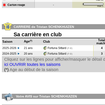
max:10
Carton rouge
-
max:1
CARRIERE de Tristan SCHENKHUIZEN
Sa carrière en club
Total
(*)
Age
Saison
Club
match
2025-2026
21 ans
Fortuna Sittard
4
(P-B)
2024-2025
20 ans
Fortuna Sittard
3
(P-B
)
Cliquez sur les lignes pour afficher/masquer le détai
ici OUVRIR toutes les saisons
(*)
Age au début de la saison
Votre AVIS sur Tristan SCHENKHUIZEN