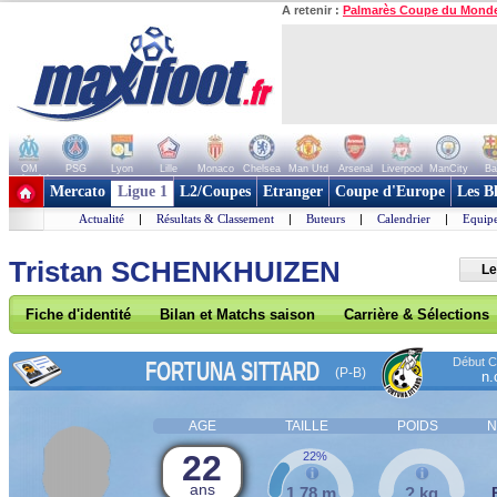
A retenir :
Palmarès Coupe du Mond
OM
PSG
Lyon
Lille
Monaco
Chelsea
Man Utd
Arsenal
Liverpool
ManCity
Ba
+ de clubs
Mercato
Ligue 1
L2/Coupes
Etranger
Coupe d'Europe
Les B
Actualité
|
Résultats & Classement
|
Buteurs
|
Calendrier
|
Equipe
Tristan SCHENKHUIZEN
Le
Fiche d'identité
Bilan et Matchs saison
Carrière & Sélections
Début Co
FORTUNA SITTARD
(P-B)
n.
AGE
TAILLE
POIDS
N
22
22%
ans
1,78 m
? kg