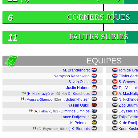
6
CORNERS JOUES
11
FAUTES SUBIES
EQUIPES
M. Branderhorst
Tom de Gra
Neraysho Kasanwirjo
Olivier Aer
S. van Ottele
S. Graves
Justin Hubner
Tijs Velthui
D. Bisschops
A. MacNult
(
H. Korkmazyürek
, 90+4e)
T. Schenkhuizen
N. Fichting
(
Moussa Gbemou
, 82e)
Yassin Oukili
Zico Buurm
Dimitrios Limnios
Odysseus 
(
A. Halilovic
, 82e)
Lance Duijvestijn
Thijs Oosti
K. Peterson
K. de Rooij
K. Sierhuis
Koen Kost
(G. Buyukhan, 90+4e)