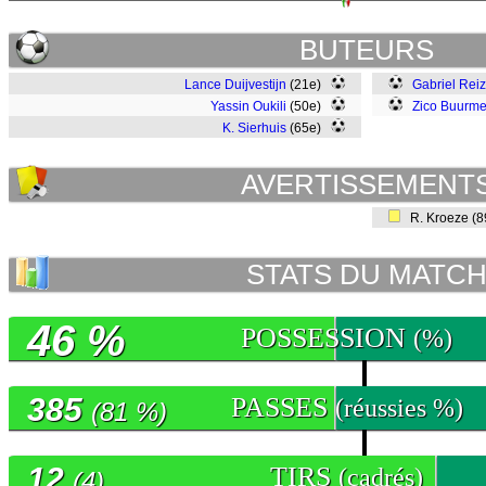
BUTEURS
Lance Duijvestijn
(21e)
Gabriel Reiz
Yassin Oukili
(50e)
Zico Buurme
K. Sierhuis
(65e)
AVERTISSEMENT
R. Kroeze (
STATS DU MATC
46 %
POSSESSION
(%)
385
PASSES
(réussies %)
(81 %)
12
TIRS
(cadrés)
(4)