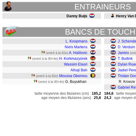
ENTRAINEURS
Danny Buijs
Henry Van 
BANCS DE TOUCH
L. Koopmans
J. Schende
Niels Martens
D. Verduin
A. Halilovic
Jamiro
(entré à la 82e)
(ent
H. Korkmazyürek
T. Buitink
(entré à la 90+4e)
Wassim Elasri
Dylan Ruw
Alhaji Bah
Jadiel Per
Moussa Gbemou
Tristan Goo
(entré à la 82e)
G. Buyukhan
R. Kroeze
(entré à la 90+4e)
Gabriel Re
taille moyenne des titulaires (cm) :
185,2
184,6
: taille moye
age moyen des titulaires (ans) :
25,6
24,3
: age moyen de