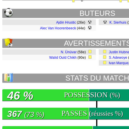
BUTEURS
Ajdin Hrustic
(26e)
K. Sierhuis
(
Alec Van Hoorenbeeck
(44e)
AVERTISSEMENT
N. Ünüvar
(58e)
Justin Hubn
Walid Ould Chikh
(90e)
S. Adewoye
Ivan Marque
STATS DU MATC
46 %
POSSESSION
(%)
367
PASSES
(réussies %)
(73 %)