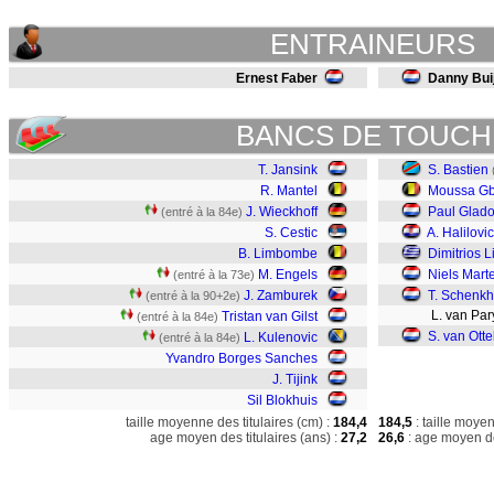
ENTRAINEURS
Ernest Faber
Danny Bui
BANCS DE TOUCH
T. Jansink
S. Bastien
R. Mantel
Moussa G
J. Wieckhoff
Paul Glad
(entré à la 84e)
S. Cestic
A. Halilovic
B. Limbombe
Dimitrios 
M. Engels
Niels Mart
(entré à la 73e)
J. Zamburek
T. Schenkh
(entré à la 90+2e)
L. van Par
Tristan van Gilst
(entré à la 84e)
S. van Otte
L. Kulenovic
(entré à la 84e)
Yvandro Borges Sanches
J. Tijink
Sil Blokhuis
taille moyenne des titulaires (cm) :
184,4
184,5
: taille moye
age moyen des titulaires (ans) :
27,2
26,6
: age moyen de