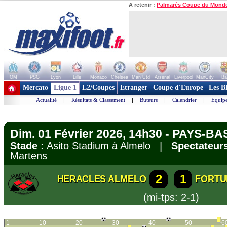
A retenir :
Palmarès Coupe du Mond
OM
PSG
Lyon
Lille
Monaco
Chelsea
Man Utd
Arsenal
Liverpool
ManCity
Ba
+ de clubs
Mercato
Ligue 1
L2/Coupes
Etranger
Coupe d'Europe
Les B
Actualité
|
Résultats & Classement
|
Buteurs
|
Calendrier
|
Equipe
Dim. 01 Février 2026, 14h30 - PAYS-BAS
Stade :
Asito Stadium à Almelo |
Spectateurs
Martens
2
1
HERACLES ALMELO
FORTU
(mi-tps: 2-1)
1
10
20
30
40
50
6