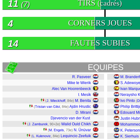
11
TIRS
(cadrés)
(7)
4
CORNERS JOUES
14
FAUTES SUBIES
EQUIPES
R. Pasveer
M. Brander
Mike te Wierik
S. Adewoy
Alec Van Hoorenbeeck
Ivan Marqu
I. Mesík
Neraysho K
M. Benita
Ivo Pinto
(
J. Wieckhoff
, 84e)
(
D
Ajdin Hrustic
Philip Britti
(
Tristan van Gilst
, 84e)
D. Mirani
Edouard Mi
Djevencio van der Kust
Justin Hub
Walid Ould Chikh
(
J. Zamburek
, 90+2e)
Mohammed 
N. Ünüvar
(
M. Engels
, 73e)
K. Peterson
Lequincio Zeefuik
(
L. Kulenovic
, 84e)
K. Sierhuis