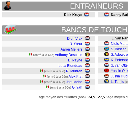
ENTRAINEURS
Rick Kruys
Danny Bui
BANCS DE TOUCH
L. van Par
Dion Vlak
Niels Mart
R. Steur
S. Bastien
Aaron Meijers
S. Adewoy
Anthony Descotte
(entré à la 61e)
K. Peterso
D. Payne
S. van Otte
Luca Blondeau
Yassin Ouki
R. Mühren
(entré à la 60e)
Justin Hub
Alex Plat
(entré à la 29e)
L. Tunjic
Joel Ideho
(e
(entré à la 46e)
G. Yah
(entré à la 60e)
age moyen des titulaires (ans) :
24,5
27,5
: age moyen de