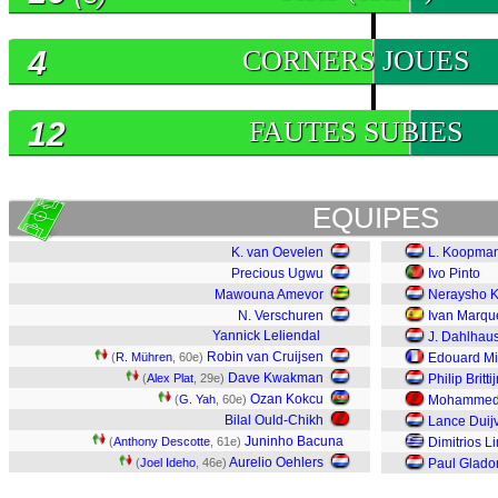
4
CORNERS JOUES
12
FAUTES SUBIES
EQUIPES
K. van Oevelen
L. Koopma
Precious Ugwu
Ivo Pinto
Mawouna Amevor
Neraysho K
N. Verschuren
Ivan Marqu
Yannick Leliendal
J. Dahlhau
Robin van Cruijsen
(
R. Mühren
, 60e)
Edouard Mi
Dave Kwakman
(
Alex Plat
, 29e)
Philip Britti
Ozan Kokcu
(
G. Yah
, 60e)
Mohammed 
Bilal Ould-Chikh
Lance Duijv
Juninho Bacuna
(
Anthony Descotte
, 61e)
Dimitrios L
Aurelio Oehlers
(
Joel Ideho
, 46e)
Paul Glado