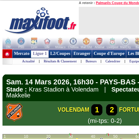
A retenir :
Palmarès Coupe du Mond
OM
PSG
Lyon
Lille
Monaco
Chelsea
Man Utd
Arsenal
Liverpool
ManCity
Ba
+ de clubs
Mercato
Ligue 1
L2/Coupes
Etranger
Coupe d'Europe
Les B
Actualité
|
Résultats & Classement
|
Buteurs
|
Calendrier
|
Equipe
Sam. 14 Mars 2026, 16h30 - PAYS-BAS -
Stade :
Kras Stadion à Volendam |
Spectateu
Makkelie
1
2
VOLENDAM
FORTU
(mi-tps: 0-2)
1
10
20
30
40
50
6