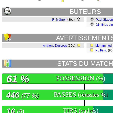
BUTEURS
R. Mühren
(80e)
Paul Gladon
Dimitrios Li
AVERTISSEMENT
Anthony Descotte
(66e)
Mohammed I
Ivo Pinto
(90
STATS DU MATC
61 %
POSSESSION
(%)
446
PASSES
(réussies %)
(77 %)
16
TIRS
(cadrés)
(5)