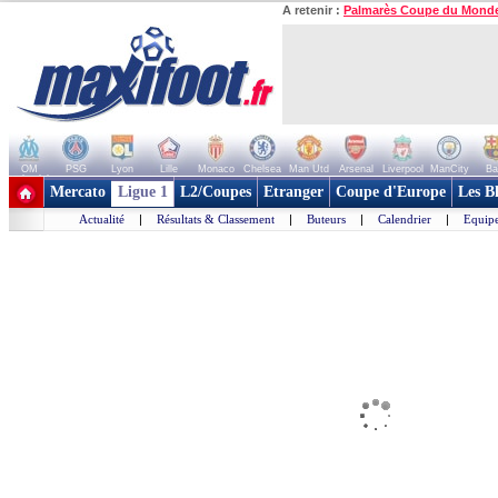
A retenir :
Palmarès Coupe du Mond
OM
PSG
Lyon
Lille
Monaco
Chelsea
Man Utd
Arsenal
Liverpool
ManCity
Ba
+ de clubs
Mercato
Ligue 1
L2/Coupes
Etranger
Coupe d'Europe
Les B
Actualité
|
Résultats & Classement
|
Buteurs
|
Calendrier
|
Equipe