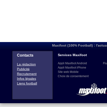
Maxifoot (100% Football) : l'actua
Services Maxifoot
Contacts
Appli Maxifoot Android
Flu
La rédaction
Appli Maxifoot iPhone
Publicité
Site web Mobile
Recrutement
Choix de consentement
Infos légales
Liens football