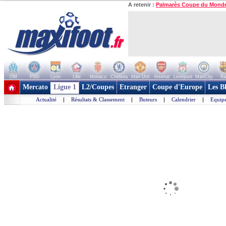
A retenir :
Palmarès Coupe du Mond
OM
PSG
Lyon
Lille
Monaco
Chelsea
Man Utd
Arsenal
Liverpool
ManCity
Ba
+ de clubs
Mercato
Ligue 1
L2/Coupes
Etranger
Coupe d'Europe
Les B
Actualité
|
Résultats & Classement
|
Buteurs
|
Calendrier
|
Equipe