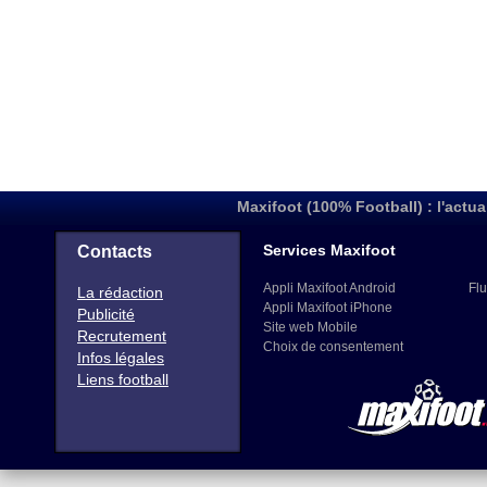
Maxifoot (100% Football) : l'actua
Services Maxifoot
Contacts
Appli Maxifoot Android
Flu
La rédaction
Appli Maxifoot iPhone
Publicité
Site web Mobile
Recrutement
Choix de consentement
Infos légales
Liens football