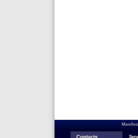
Maxifoo
Serv
Contacts