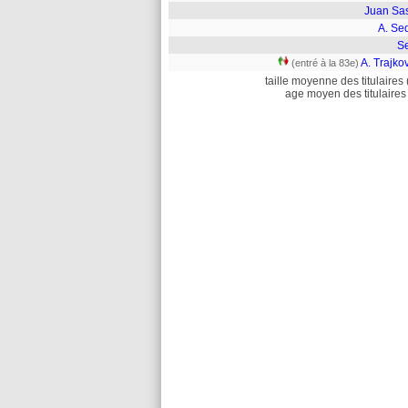
Juan Sas
A. Se
S
A. Trajko
(entré à la 83e)
taille moyenne des titulaires 
age moyen des titulaires 