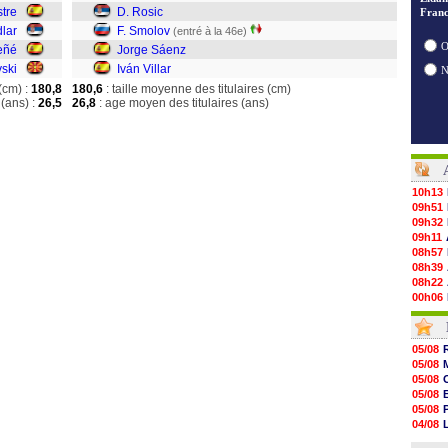
tre
D. Rosic
Franc
dlar
F. Smolov
(entré à la 46e)
O
eñé
Jorge Sáenz
vski
Iván Villar
(cm) :
180,8
180,6
: taille moyenne des titulaires (cm)
(ans) :
26,5
26,8
: age moyen des titulaires (ans)
10h13
09h51
09h32
09h11
08h57
08h39
08h22
00h06
05/08
05/08
05/08
05/08
05/08
05/08
05/08
05/08
05/08
05/08
05/08
05/08
05/08
04/08
05/08
04/08
05/08