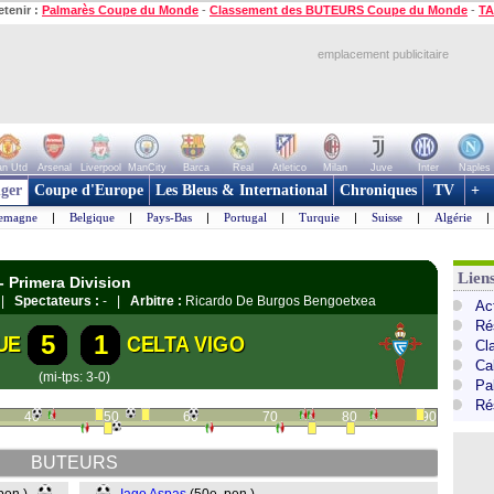
etenir :
Palmarès Coupe du Monde
-
Classement des BUTEURS Coupe du Monde
-
TA
emplacement publicitaire
n Utd
Arsenal
Liverpool
ManCity
Barca
Real
Atletico
Milan
Juve
Inter
Naples
ger
Coupe d'Europe
Les Bleus & International
Chroniques
TV
+
lemagne
|
Belgique
|
Pays-Bas
|
Portugal
|
Turquie
|
Suisse
|
Algérie
|
Lien
- Primera Division
a |
Spectateurs :
- |
Arbitre :
Ricardo De Burgos Bengoetxea
Ac
Ré
5
1
UE
CELTA VIGO
Cl
Cal
(mi-tps: 3-0)
Pa
Ré
40
50
60
70
80
90
BUTEURS