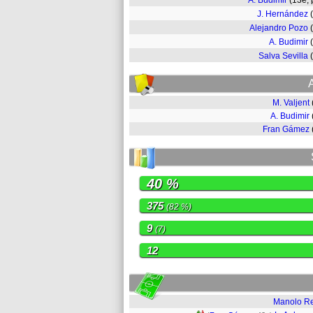
A. Budimir
(13e,
J. Hernández
Alejandro Pozo
A. Budimir
Salva Sevilla
M. Valjent
A. Budimir
Fran Gámez
40 %
375
(82 %)
9
(7)
12
Manolo R