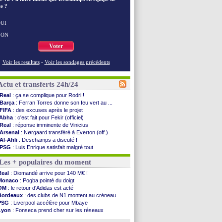
e ?
UI
NON
Voter
Voir les resultats
-
Voir les sondages précédents
Actu et transferts 24h/24
Real
: ça se complique pour Rodri !
Barça
: Ferran Torres donne son feu vert au ...
FIFA
: des excuses après le projet
Abha
: c'est fait pour Fekir (officiel)
Real
: réponse imminente de Vinicius
Arsenal
: Nørgaard transféré à Everton (off.)
Al-Ahli
: Deschamps a discuté !
PSG
: Luis Enrique satisfait malgré tout
Monaco
: Pogba pointé du doigt
Les + populaires du moment
Rennes
: Zabiri n'est pas fan de la L1
Rennes
: une offre de Fulham pour Aït Boudlal
Real
: Diomandé arrive pour 140 M€ !
VIDEO
: Thomasson et Cresswell réconciliés
Monaco
: Pogba pointé du doigt
Dunkerque
: Nzonzi avait des pistes en L1
OM
: le retour d'Adidas est acté
Lyon
: Mangala sur le départ
Bordeaux
: des clubs de N1 montent au créneau
Amical
: Arsenal s'incline face au Real Betis
PSG
: Liverpool accélère pour Mbaye
Amical
: lourde défaite pour le PSG
Lyon
: Fonseca prend cher sur les réseaux
Man City
: Maresca flou pour Reijnders
Trabzonspor
: une annonce pour Salah !
LdC
: Fenerbahçe prend une belle option