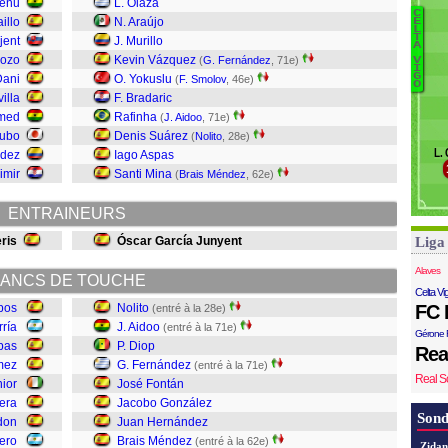
yenu
L. Olaza
A
C
illo
N. Araújo
E
L
L
T
jent
J. Murillo
J
No
A
Se
Pozo
Kevin Vázquez
(
G. Fernández
, 71e)
V
A
I
G
Se
Dani
O. Yokuslu
(
F. Smolov
, 46e)
Di
O
T
illa
F. Bradaric
G
med
Rafinha
(
J. Aidoo
, 71e)
J
Kubo
Denis Suárez
(
Nolito
, 28e)
L.
ndez
Iago Aspas
B
imir
Santi Mina
(
Brais Méndez
, 62e)
Ro
S
ENTRAINEURS
J
ris
Óscar García Junyent
Liga
Iv
Alaves
ANCS DE TOUCHE
Celta Vi
pos
Nolito
FC 
(entré à la 28e)
rría
J. Aidoo
(entré à la 71e)
Gérone 
bas
P. Diop
Rea
mez
G. Fernández
(entré à la 71e)
Real S
nior
José Fontán
era
Jacobo González
Sond
don
Juan Hernández
ero
Brais Méndez
(entré à la 62e)
Zidan