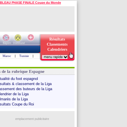
BLEAU PHASE FINALE Coupe du Monde
Résultats
Bayern
Dortmund
Classements
Calendriers
Maroc
|
Tunisie
|
s de la rubrique Espagne
tualité du foot espagnol
sultats & classement de la Liga
assement des buteurs de la Liga
endrier de la Liga
lmarès de la Liga
sultats Coupe du Roi
emplacement publicitaire