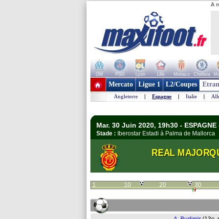
A r
OM
PSG
Lyon
Lille
Monaco
Chelsea
Ma
+ de clubs
Mercato
Ligue 1
L2/Coupes
Etran
Angleterre
|
Espagne
|
Italie
|
Al
Mar. 30 Juin 2020, 19h30 - ESPAGNE 
Stade :
Iberostar Estadi à Palma de Mallorc
REAL MAJORQ
1
10
20
30