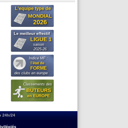
L'equipe type de
MONDIAL
2026
Le meilleur effectif
LIGUE 1
saison
2025-26
Indice MF :
l'état de
FORME
des clubs en europe
Classements des
BUTEURS
en EUROPE
o 24h/24
ivilégiés