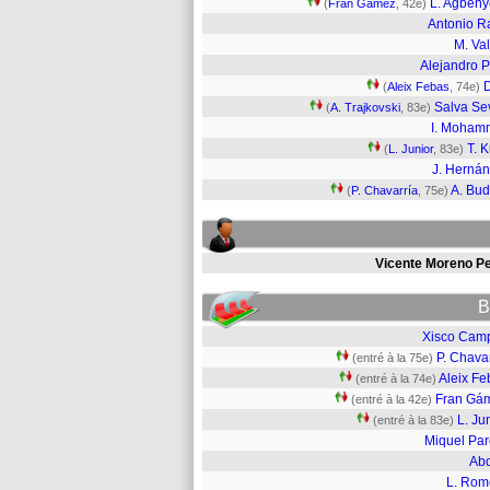
L. Agben
(
Fran Gámez
, 42e)
Antonio Ra
M. Val
Alejandro 
(
Aleix Febas
, 74e)
Salva Sev
(
A. Trajkovski
, 83e)
I. Moham
T. 
(
L. Junior
, 83e)
J. Herná
A. Bud
(
P. Chavarría
, 75e)
Vicente Moreno Pe
B
Xisco Cam
P. Chava
(entré à la 75e)
Aleix Fe
(entré à la 74e)
Fran Gá
(entré à la 42e)
L. Ju
(entré à la 83e)
Miquel Par
Ab
L. Rom