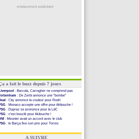
EdF
: Infantino complimente Mbappé
Al-Diriyah
: Mbemba arrive libre (officiel)
emplacement publicitaire
Atletico
: le plan d'Alvarez à son retour
Amical
: premier succès pour Brest
VIDEO
: le joli but de Greenwood avec le Fener !
CdM 2030
: une promesse d'Infantino au Maroc ...
PSG
: la compo pour le premier match amical
Voir les brèves précédentes
Ça a fait le buzz depuis 7 jours
Liverpool
: Barcola, Carragher ne comprend pas
Tottenham
: De Zerbi annonce une "bombe"
Real
: City annonce la couleur pour Rodri
PSG
: Monaco accepte une offre pour Akliouche !
PSG
: Dupraz se prononce pour la LdC
PSG
: c'est bouclé pour Akliouche !
OM
: Meunier avait un accord avec le club
PSG
: le Barça fixe son prix pour Torres
Barça
: Torres souhaite rejoindre le PSG !
FIFA
: Infantino sollicite Trump
A SUIVRE