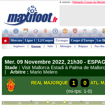
A retenir :
Palmarès Coupe du Mond
OM
PSG
Lyon
Lille
Monaco
Chelsea
Man Utd
Arsenal
Liverpool
ManCity
Ba
+ de clubs
Mercato
Ligue 1
L2/Coupes
Etranger
Coupe d'Europe
Les B
Angleterre
|
Espagne
|
Italie
|
Allemagne
|
Belgique
|
Pays-Bas
Mer. 09 Novembre 2022, 21h30 - ESPAG
Stade :
Visit Mallorca Estadi à Palma de Mall
|
Arbitre :
Mario Melero
1
0
REAL MAJORQUE
ATL. 
(mi-tps: 1-0)
1
10
20
30
40
50
6