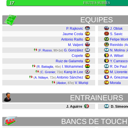
17
FAUTES SUBIES
EQUIPES
P. Rajkovic
J. Oblak
Jaume Costa
S. Savic
Antonio Raillo
Felipe Mont
M. Valjent
Reinildo
(
R
G. González
N. Molina
(
F. Russo
, 90+1e)
(
Copete
A. Witsel
Ruiz de Galarreta
Y. Carrasco
I. Mohammed
R. De Paul
(
R. Battaglia
, 46e)
Kang-In Lee
M. Llorente
(
C. Grenier
, 72e)
Antonio Sánchez
A. Griezma
(
A. Ndiaye
, 72e)
V. Muriqi
Morata
(
Abdon
, 87e)
ENTRAINEURS
J. Aguirre
D. Simeon
BANCS DE TOUCH