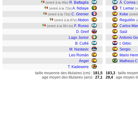
R. Battaglia
Á. Correa
(entré à la 46e)
(
A. Ndiaye
T. Lemar
(entré à la 72e)
(e
C. Grenier
Koke
(entré à la 72e)
(entré
Abdon
Reguilón
(entré à la 87e)
(
F. Russo
Carlos Mar
(entré à la 90+1e)
D. Greif
Saúl
Lago Junior
Antonio G
B. Cufré
I. Grbic
M. Nastasic
Sergio
Leo Román
Mario Her
Ángel
Matheus 
T. Kadewere
taille moyenne des titulaires (cm) :
181,5
183,3
: taille moye
age moyen des titulaires (ans) :
27,1
29,4
: age moyen de