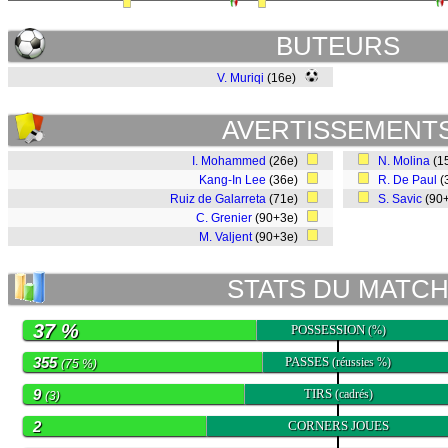
BUTEURS
V. Muriqi
(16e)
AVERTISSEMENT
I. Mohammed
(26e)
N. Molina
(1
Kang-In Lee
(36e)
R. De Paul
(
Ruiz de Galarreta
(71e)
S. Savic
(90
C. Grenier
(90+3e)
M. Valjent
(90+3e)
STATS DU MATC
37 %
POSSESSION
(%)
355
PASSES
(réussies %)
(75 %)
9
TIRS
(cadrés)
(3)
2
CORNERS JOUES