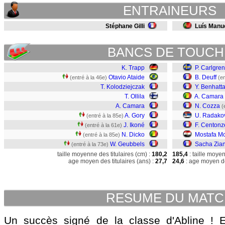
ENTRAINEURS
Stéphane Gilli
Luís Manue
BANCS DE TOUCH
K. Trapp
P. Carlgren
Otavio Ataide
B. Deuff
(entré à la 46e)
(en
T. Kolodziejczak
Y. Benhatt
T. Ollila
A. Camara
A. Camara
N. Cozza
(
A. Gory
U. Radako
(entré à la 85e)
J. Ikoné
F. Centonz
(entré à la 61e)
N. Dicko
Mostafa 
(entré à la 85e)
W. Geubbels
Sacha Zian
(entré à la 73e)
taille moyenne des titulaires (cm) :
180,2
185,4
: taille moye
age moyen des titulaires (ans) :
27,7
24,6
: age moyen de
RESUME DU MAT
Un succès signé de la classe d'Abline ! 