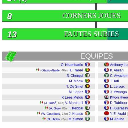
8
CORNERS JOUES
13
FAUTES SUBIES
EQUIPES
O. Nkambadio
Anthony L
H. Traoré
K. Amian
(
Otavio Ataide
, 46e)
S. Chergui
C. Awazie
M. Mbow
T. Tati
T. De Smet
L. Leroux
M. Lopez
J. Mwanga
P. Lees Melou
Kwon Hyeo
V. Marchetti
D. Tabibou
(
J. Ikoné
, 61e)
I. Kebbal
H. Guirassy
(
A. Gory
, 85e)
J. Krasso
Y. El-Arabi
(
W. Geubbels
, 73e)
(
M. Simon
M. Abline
(
N. Dicko
, 85e)