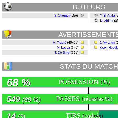
BUTEURS
S. Chergui
(15e)
Y. El-Arabi
(
M. Abline
(3
AVERTISSEMENT
H. Traoré
(45+1e)
J. Mwanga
(
M. Lopez
(64e)
Kwon Hyeok
T. De Smet
(69e)
STATS DU MATC
68 %
POSSESSION
(%)
549
PASSES
(réussies %)
(89 %)
14
TIRS
(cadrés)
(3)