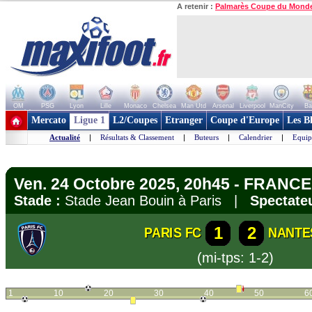
A retenir :
Palmarès Coupe du Mond
OM
PSG
Lyon
Lille
Monaco
Chelsea
Man Utd
Arsenal
Liverpool
ManCity
Ba
+ de clubs
Mercato
Ligue 1
L2/Coupes
Etranger
Coupe d'Europe
Les B
Actualité
|
Résultats & Classement
|
Buteurs
|
Calendrier
|
Equip
Ven. 24 Octobre 2025, 20h45 - FRANCE 
Stade :
Stade Jean Bouin à Paris |
Spectateu
1
2
PARIS FC
NANTE
(mi-tps: 1-2)
1
10
20
30
40
50
6