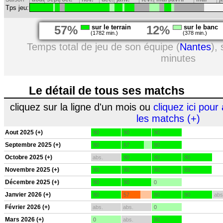
Tps jeu:
57%
sur le terrain
12%
sur le banc
(1782 min.)
(378 min.)
Temps total de jeu de son équipe (
Nantes
),
minutes
Le détail de tous ses matchs
cliquez sur la ligne d'un mois ou
cliquez ici pour 
les matchs (+)
Aout 2025 (+)
90
90
90
Septembre 2025 (+)
90
67
90
Octobre 2025 (+)
abs.
90
90
90
Novembre 2025 (+)
90
90
90
89
Décembre 2025 (+)
90
90
0
Janvier 2026 (+)
90
57
90
90
abs
Février 2026 (+)
abs.
abs.
0
Mars 2026 (+)
0
abs.
90