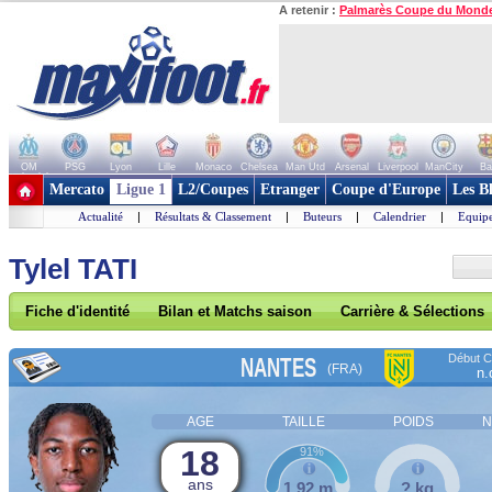
A retenir :
Palmarès Coupe du Mond
OM
PSG
Lyon
Lille
Monaco
Chelsea
Man Utd
Arsenal
Liverpool
ManCity
Ba
+ de clubs
Mercato
Ligue 1
L2/Coupes
Etranger
Coupe d'Europe
Les B
Actualité
|
Résultats & Classement
|
Buteurs
|
Calendrier
|
Equipe
Tylel TATI
Fiche d'identité
Bilan et Matchs saison
Carrière & Sélections
Début Co
NANTES
(FRA)
n.
AGE
TAILLE
POIDS
N
18
91%
ans
1,92 m
? kg