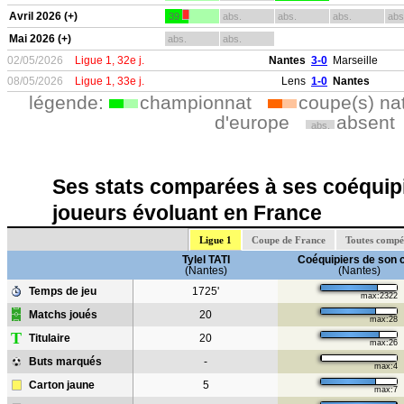
Avril 2026 (+)
39
abs.
abs.
abs.
abs
Mai 2026 (+)
abs.
abs.
02/05/2026
Ligue 1, 32e j.
Nantes
3-0
Marseille
08/05/2026
Ligue 1, 33e j.
Lens
1-0
Nantes
légende:
championnat
coupe(s) na
d'europe
absent
abs.
Ses stats comparées à ses coéquipi
joueurs évoluant en France
Ligue 1
Coupe de France
Toutes compé
Tylel TATI
Coéquipiers de son 
(Nantes)
(Nantes)
Temps de jeu
1725'
max:2322
Matchs joués
20
max:28
T
Titulaire
20
max:26
Buts marqués
-
max:4
Carton jaune
5
max:7