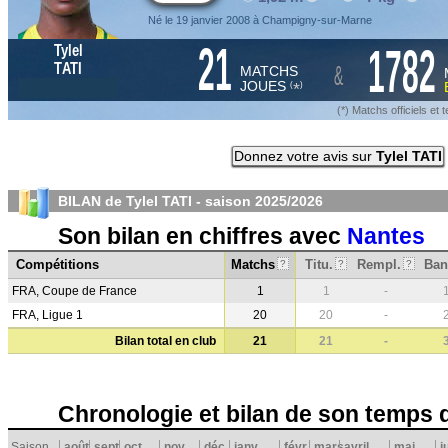
Né le 19 janvier 2008 à Champigny-sur-Marne
21
1782
Tylel
&
TATI
MATCHS
JOUES
*
(
)
(*) Matchs officiels e
Donnez votre avis sur
Tylel TATI
BILAN de Tylel TATI - saison
2025/2026
Son bilan en chiffres avec
Nantes
Compétitions
Matchs
Titu.
Rempl.
Ban
?
?
?
FRA, Coupe de France
1
1
-
FRA, Ligue 1
20
20
-
Bilan total en club
21
21
-
Chronologie et bilan de son temps 
Saison
août
sept.
oct.
nov.
déc.
janv.
févr.
mars
avril
mai
j