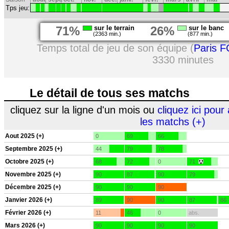
Tps jeu:
71%
sur le terrain
26%
sur le banc
(2363 min.)
(877 min.)
Temps total de jeu de son équipe (
Paris F
3330 minutes
Le détail de tous ses matchs
cliquez sur la ligne d'un mois ou
cliquez ici pour 
les matchs (+)
Aout 2025 (+)
0
69
66
Septembre 2025 (+)
44
79
78
Octobre 2025 (+)
68
72
0
71
Novembre 2025 (+)
90
87
90
79
Décembre 2025 (+)
90
90
90
Janvier 2026 (+)
89
90
90
87
86
Février 2026 (+)
11
46
0
abs.
Mars 2026 (+)
90
90
90
90