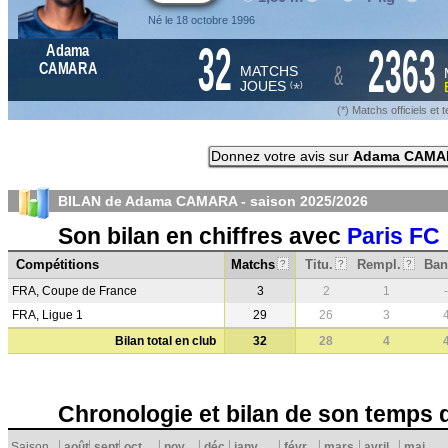
Né le 18 octobre 1996
32
2363
Adama
&
CAMARA
MATCHS
JOUES
*
(
)
(*) Matchs officiels e
Donnez votre avis sur
Adama CAMA
BILAN de Adama CAMARA - saison
2025/2026
Son bilan en chiffres avec
Paris FC
Compétitions
Matchs
Titu.
Rempl.
Ban
?
?
?
FRA, Coupe de France
3
2
1
-
FRA, Ligue 1
29
26
3
Bilan total en club
32
28
4
Chronologie et bilan de son temps 
Saison
août
sept.
oct.
nov.
déc.
janv.
févr.
mars
avril
mai