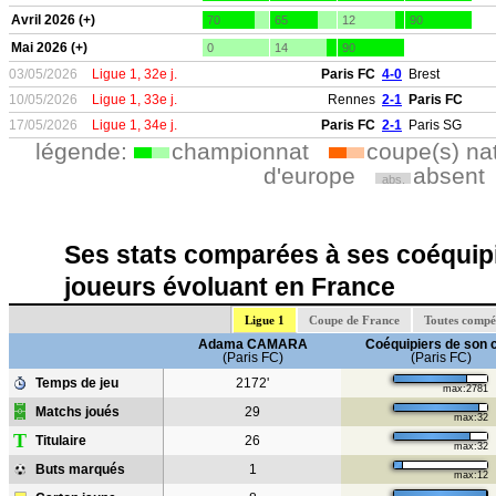
Avril 2026 (+)
70
65
12
90
Mai 2026 (+)
0
14
90
03/05/2026
Ligue 1, 32e j.
Paris FC
4-0
Brest
10/05/2026
Ligue 1, 33e j.
Rennes
2-1
Paris FC
17/05/2026
Ligue 1, 34e j.
Paris FC
2-1
Paris SG
légende:
championnat
coupe(s) na
d'europe
absent
abs.
Ses stats comparées à ses coéquipi
joueurs évoluant en France
Ligue 1
Coupe de France
Toutes compé
Adama CAMARA
Coéquipiers de son 
(Paris FC)
(Paris FC)
Temps de jeu
2172'
max:2781
Matchs joués
29
max:32
T
Titulaire
26
max:32
Buts marqués
1
max:12