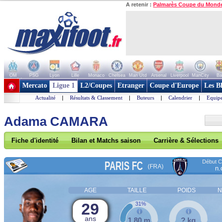
A retenir :
Palmarès Coupe du Mond
OM
PSG
Lyon
Lille
Monaco
Chelsea
Man Utd
Arsenal
Liverpool
ManCity
Ba
+ de clubs
Mercato
Ligue 1
L2/Coupes
Etranger
Coupe d'Europe
Les B
Actualité
|
Résultats & Classement
|
Buteurs
|
Calendrier
|
Equipe
Adama CAMARA
Fiche d'identité
Bilan et Matchs saison
Carrière & Sélections
Début Co
PARIS FC
(FRA)
n.
AGE
TAILLE
POIDS
N
29
31%
ans
1,80 m
? kg