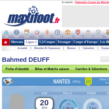
A retenir :
Palmarès Coupe du Mond
OM
PSG
Lyon
Lille
Monaco
Chelsea
Man Utd
Arsenal
Liverpool
ManCity
Ba
+ de clubs
Mercato
Ligue 1
L2/Coupes
Etranger
Coupe d'Europe
Les B
Actualité
|
Résultats & Classement
|
Buteurs
|
Calendrier
|
Equipe
Bahmed DEUFF
Fiche d'identité
Bilan et Matchs saison
Carrière & Sélections
Début Co
NANTES
(FRA)
n.
AGE
TAILLE
POIDS
N
20
95%
ans
1,94 m
? kg