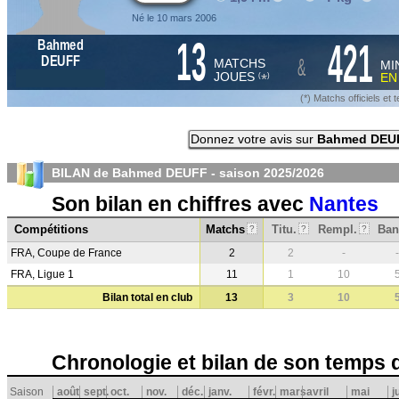
Né le 10 mars 2006
13
421
Bahmed
&
DEUFF
MATCHS
MI
JOUES
E
*
(
)
(*) Matchs officiels e
Donnez votre avis sur
Bahmed DEU
BILAN de Bahmed DEUFF - saison
2025/2026
Son bilan en chiffres avec
Nantes
Compétitions
Matchs
Titu.
Rempl.
Ban
?
?
?
FRA, Coupe de France
2
2
-
-
FRA, Ligue 1
11
1
10
Bilan total en club
13
3
10
Chronologie et bilan de son temps 
Saison
août
sept.
oct.
nov.
déc.
janv.
févr.
mars
avril
mai
j