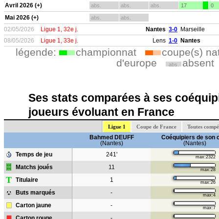
Avril 2026 (+)
abs.
abs.
abs.
17
0
Mai 2026 (+)
abs.
abs.
02/05/2026
Ligue 1, 32e j.
Nantes
3-0
Marseille
08/05/2026
Ligue 1, 33e j.
Lens
1-0
Nantes
légende:
championnat
coupe(s) na
d'europe
absent
abs.
Ses stats comparées à ses coéquipi
joueurs évoluant en France
Ligue 1
Coupe de France
Toutes compé
Bahmed DEUFF
Coéquipiers de son 
(Nantes)
(Nantes)
Temps de jeu
241'
max:2322
Matchs joués
11
max:28
T
Titulaire
1
max:26
Buts marqués
-
max:4
Carton jaune
-
max:7
Carton rouge
-