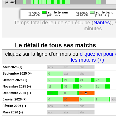
Tps jeu:
13%
sur le terrain
38%
sur le banc
(421 min.)
(1199 min.)
Temps total de jeu de son équipe (
Nantes
),
minutes
Le détail de tous ses matchs
cliquez sur la ligne d'un mois ou
cliquez ici pour 
les matchs (+)
Aout 2025 (+)
abs.
abs.
abs.
Septembre 2025 (+)
0
abs.
abs.
Octobre 2025 (+)
5
21
21
27
Novembre 2025 (+)
11
31
0
31
Décembre 2025 (+)
60
8
90
Janvier 2026 (+)
0
90
0
9
abs
Février 2026 (+)
abs.
abs.
abs.
Mars 2026 (+)
abs.
abs.
abs.