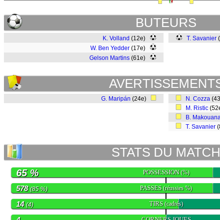
BUTEURS
K. Volland
(12e)
T. Savanier
(
W. Ben Yedder
(17e)
Gelson Martins
(61e)
AVERTISSEMENT
G. Maripán
(24e)
N. Cozza
(4
M. Ristic
(52
B. Makouan
T. Savanier
(
STATS DU MATC
65 %
POSSESSION
(%)
578
PASSES
(réussies %)
(85 %)
14
TIRS
(cadrés)
(4)
4
CORNERS JOUES