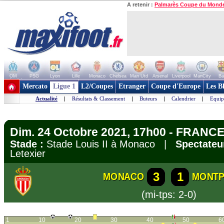
A retenir :
Palmarès Coupe du Mond
OM
PSG
Lyon
Lille
Monaco
Chelsea
Man Utd
Arsenal
Liverpool
ManCity
Ba
+ de clubs
Mercato
Ligue 1
L2/Coupes
Etranger
Coupe d'Europe
Les B
Actualité
|
Résultats & Classement
|
Buteurs
|
Calendrier
|
Equip
Dim. 24 Octobre 2021, 17h00 - FRANCE 
Stade :
Stade Louis II à Monaco |
Spectateu
Letexier
3
1
MONACO
MONTP
(mi-tps: 2-0)
1
10
20
30
40
50
6