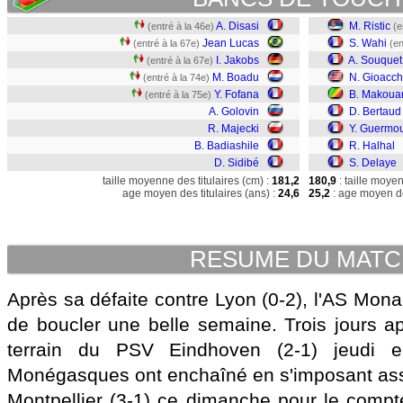
A. Disasi
M. Ristic
(entré à la 46e)
(e
Jean Lucas
S. Wahi
(entré à la 67e)
(en
I. Jakobs
A. Souquet
(entré à la 67e)
M. Boadu
N. Gioacch
(entré à la 74e)
Y. Fofana
B. Makoua
(entré à la 75e)
A. Golovin
D. Bertaud
R. Majecki
Y. Guermo
B. Badiashile
R. Halhal
D. Sidibé
S. Delaye
taille moyenne des titulaires (cm) :
181,2
180,9
: taille moye
age moyen des titulaires (ans) :
24,6
25,2
: age moyen de
RESUME DU MAT
Après sa défaite contre Lyon (0-2), l'AS Monac
de boucler une belle semaine. Trois jours apr
terrain du PSV Eindhoven (2-1) jeudi e
Monégasques ont enchaîné en s'imposant ass
Montpellier (3-1) ce dimanche pour le compt