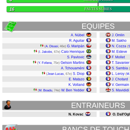
16
FAUTES SUBIES
EQUIPES
A. Nübel
J. Omlin
R. Aguilar
M. Sakho
G. Maripán
N. Cozza
(
A. Disasi
, 46e)
(
S
Caio Henrique
M. Esteve
(
I. Jakobs
, 67e)
S. Pavlovic
F. Mollet
Gelson Martins
T. Savanier
(
Y. Fofana
, 75e)
A. Tchouaméni
S. Sambia
(
S. Diop
L. Leroy
(
Jean Lucas
, 67e)
(
M.
E. Matazo
J. Chotard
K. Volland
V. Germain
W. Ben Yedder
S. Mavididi
(
M. Boadu
, 74e)
ENTRAINEURS
N. Kovac
O. Dall'Ogl
BANCS DE TOUCH