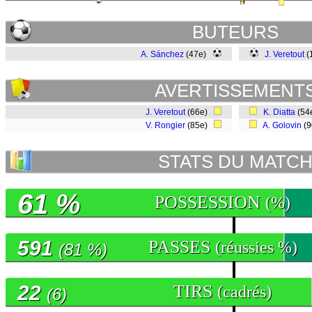
BUTEURS
A. Sánchez
(47e)
J. Veretout
(
AVERTISSEMENT
J. Veretout
(66e)
K. Diatta
(54
V. Rongier
(85e)
A. Golovin
(9
STATS DU MATC
61 %
POSSESSION
(%)
591
PASSES
(réussies %)
(81 %)
22
TIRS
(cadrés)
(6)