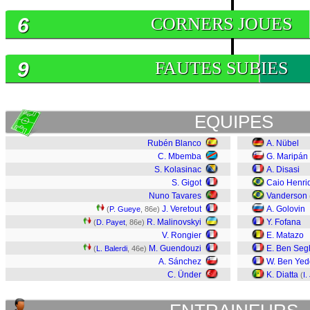
6
CORNERS JOUES
9
FAUTES SUBIES
EQUIPES
Rubén Blanco
A. Nübel
C. Mbemba
G. Maripán
S. Kolasinac
A. Disasi
S. Gigot
Caio Henri
Nuno Tavares
Vanderson
J. Veretout
A. Golovin
(
P. Gueye
, 86e)
R. Malinovskyi
Y. Fofana
(
D. Payet
, 86e)
V. Rongier
E. Matazo
M. Guendouzi
E. Ben Seg
(
L. Balerdi
, 46e)
A. Sánchez
W. Ben Yed
C. Ünder
K. Diatta
(
I.