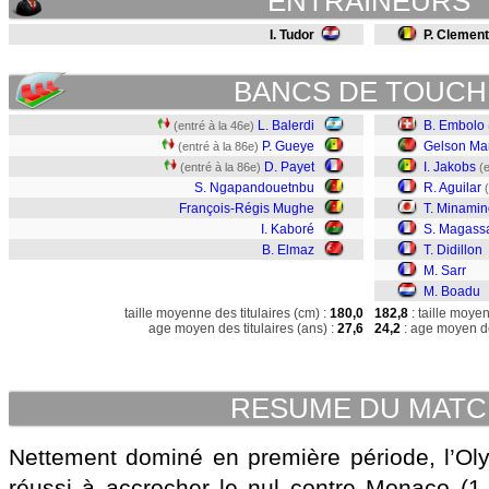
ENTRAINEURS
I. Tudor
P. Clement
BANCS DE TOUCH
L. Balerdi
B. Embolo
(entré à la 46e)
P. Gueye
Gelson Mar
(entré à la 86e)
D. Payet
I. Jakobs
(entré à la 86e)
(
S. Ngapandouetnbu
R. Aguilar
François-Régis Mughe
T. Minamin
I. Kaboré
S. Magass
B. Elmaz
T. Didillon
M. Sarr
M. Boadu
taille moyenne des titulaires (cm) :
180,0
182,8
: taille moye
age moyen des titulaires (ans) :
27,6
24,2
: age moyen de
RESUME DU MAT
Nettement dominé en première période, l’Ol
réussi à accrocher le nul contre Monaco (1-