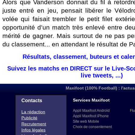
Alors que Vanderson donnait du fil à retordr
juste entré en jeu, pensait libérer le Vélod
volée qui faisait trembler le petit filet extér
opportunité d’un match très enlevé entre deu
mérité de gagner. Mais surtout de ne pas per
du classement... en attendant le résultat de P
Résultats, classement, buteurs et cale
Suivez les matchs en DIRECT sur le Live-Sc
live tweets, ...)
Maxifoot (100% Football) : l'actua
Services Maxifoot
Contacts
Appli Maxifoot Android
Flu
La rédaction
Appli Maxifoot iPhone
Publicité
Site web Mobile
Recrutement
Choix de consentement
Infos légales