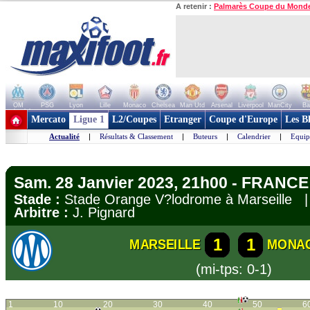
A retenir :
Palmarès Coupe du Mond
OM
PSG
Lyon
Lille
Monaco
Chelsea
Man Utd
Arsenal
Liverpool
ManCity
Ba
+ de clubs
Mercato
Ligue 1
L2/Coupes
Etranger
Coupe d'Europe
Les B
Actualité
|
Résultats & Classement
|
Buteurs
|
Calendrier
|
Equip
Sam. 28 Janvier 2023, 21h00 - FRANCE 
Stade :
Stade Orange V?lodrome à Marseille
Arbitre :
J. Pignard
1
1
MARSEILLE
MONA
(mi-tps: 0-1)
1
10
20
30
40
50
6