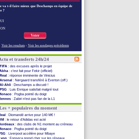
e va t-il faire mieux que Deschamps en équipe de
e ?
UI
NON
Voter
Voir les resultats
-
Voir les sondages précédents
Actu et transferts 24h/24
FIFA
: des excuses après le projet
Abha
: c'est fait pour Fekir (officiel)
Real
: réponse imminente de Vinicius
Arsenal
: Nørgaard transféré à Everton (off.)
Al-Ahli
: Deschamps a discuté !
PSG
: Luis Enrique satisfait malgré tout
Monaco
: Pogba pointé du doigt
Rennes
: Zabiri n'est pas fan de la L1
Rennes
: une offre de Fulham pour Aït Boudlal
Les + populaires du moment
VIDEO
: Thomasson et Cresswell réconciliés
Dunkerque
: Nzonzi avait des pistes en L1
Real
: Diomandé arrive pour 140 M€ !
Lyon
: Mangala sur le départ
OM
: le retour d'Adidas est acté
Amical
: Arsenal s'incline face au Real Betis
Bordeaux
: des clubs de N1 montent au créneau
Amical
: lourde défaite pour le PSG
Monaco
: Pogba pointé du doigt
Man City
: Maresca flou pour Reijnders
PSG
: Liverpool accélère pour Mbaye
LdC
: Fenerbahçe prend une belle option
Lyon
: Fonseca prend cher sur les réseaux