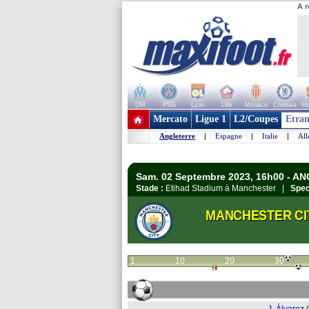
A r
OM
PSG
Lyon
Lille
Monaco
Chelsea
Ma
+ de clubs
Mercato
Ligue 1
L2/Coupes
Etran
Angleterre
|
Espagne
|
Italie
|
Al
Sam. 02 Septembre 2023, 16h00 - A
Stade :
Etihad Stadium à Manchester |
Spec
MANCHESTER CI
1
10
20
30