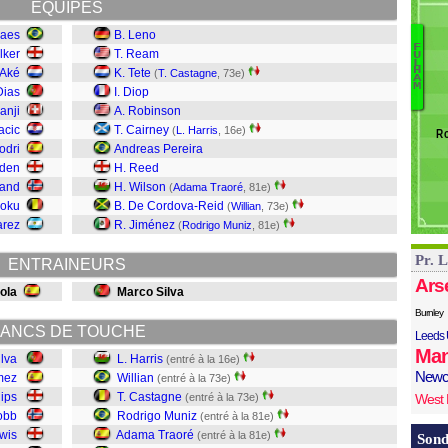
EQUIPES
Ph
G
raes
B. Leno
F
Si
lker
T. Ream
U
B
L
H
 Aké
K. Tete
(
T. Castagne
, 73e)
A
R
M
Dias
I. Diop
F
anji
A. Robinson
C
acic
T. Cairney
(
L. Harris
, 16e)
Ro
Tr
odri
Andreas Pereira
R
oden
H. Reed
C
land
H. Wilson
(
Adama Traoré
, 81e)
Wi
Doku
B. De Cordova-Reid
(
Willian
, 73e)
Ha
arez
R. Jiménez
(
Rodrigo Muniz
, 81e)
Pr. 
ENTRAINEURS
Ars
ola
Marco Silva
Burnley
ANCS DE TOUCHE
Leeds 
Man
lva
L. Harris
(entré à la 16e)
Newc
mez
Willian
(entré à la 73e)
lips
T. Castagne
(entré à la 73e)
West
obb
Rodrigo Muniz
(entré à la 81e)
wis
Adama Traoré
(entré à la 81e)
Sond