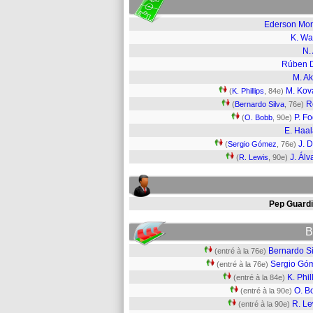
Ederson Mo
K. Wa
N.
Rúben 
M. Ak
M. Kov
(
K. Phillips
, 84e)
R
(
Bernardo Silva
, 76e)
P. F
(
O. Bobb
, 90e)
E. Haa
J. 
(
Sergio Gómez
, 76e)
J. Álv
(
R. Lewis
, 90e)
Pep Guardi
B
Bernardo Si
(entré à la 76e)
Sergio Gó
(entré à la 76e)
K. Phil
(entré à la 84e)
O. B
(entré à la 90e)
R. Le
(entré à la 90e)