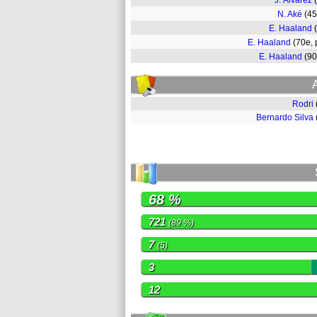
J. Álvarez
N. Aké
(4
E. Haaland
E. Haaland
(70e,
E. Haaland
(9
Rodri
Bernardo Silva
68 %
721
(89 %)
7
(5)
3
12