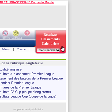
BLEAU PHASE FINALE Coupe du Monde
Résultats
Bayern
Dortmund
Classements
Calendriers
Maroc
|
Tunisie
|
s de la rubrique Angleterre
tualité anglaise
sultats & classement Premier League
assement des buteurs de la Premier League
lendrier Premier League
lmarès de la Premier League
sultats FA Cup (coupe d'Angleterre)
sultats League Cup (coupe de la Ligue)
emplacement publicitaire