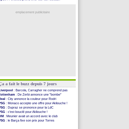
Al-Diriyah
: Mbemba arrive libre (officiel)
Trabzonspor
: une annonce pour Salah !
Atletico
: le plan d'Alvarez à son retour
EdF
: Infantino complimente Mbappé
Amical
: premier succès pour Brest
emplacement publicitaire
VIDEO
: le joli but de Greenwood avec le Fener !
CdM 2030
: une promesse d'Infantino au Maroc ...
PSG
: la compo pour le premier match amical
Newcastle
: Jaissle est le nouveau coach (off.)
Real
: une nouvelle offre pour Vinicius
Voir les brèves précédentes
Ça a fait le buzz depuis 7 jours
Liverpool
: Barcola, Carragher ne comprend pas
Tottenham
: De Zerbi annonce une "bombe"
Real
: City annonce la couleur pour Rodri
PSG
: Monaco accepte une offre pour Akliouche !
PSG
: Dupraz se prononce pour la LdC
PSG
: c'est bouclé pour Akliouche !
OM
: Meunier avait un accord avec le club
PSG
: le Barça fixe son prix pour Torres
Barça
: Torres souhaite rejoindre le PSG !