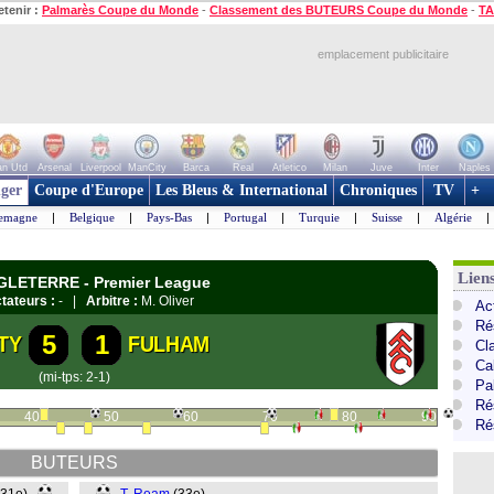
etenir :
Palmarès Coupe du Monde
-
Classement des BUTEURS Coupe du Monde
-
TA
emplacement publicitaire
n Utd
Arsenal
Liverpool
ManCity
Barca
Real
Atletico
Milan
Juve
Inter
Naples
ger
Coupe d'Europe
Les Bleus & International
Chroniques
TV
+
lemagne
|
Belgique
|
Pays-Bas
|
Portugal
|
Turquie
|
Suisse
|
Algérie
|
Lien
NGLETERRE - Premier League
tateurs :
- |
Arbitre :
M. Oliver
Ac
Ré
5
1
TY
FULHAM
Cl
Ca
(mi-tps: 2-1)
Pa
Ré
40
50
60
70
80
90
Ré
BUTEURS