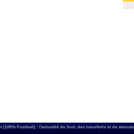
03/08
t (100% Football) : l'actualité du foot, des transferts et du mercat