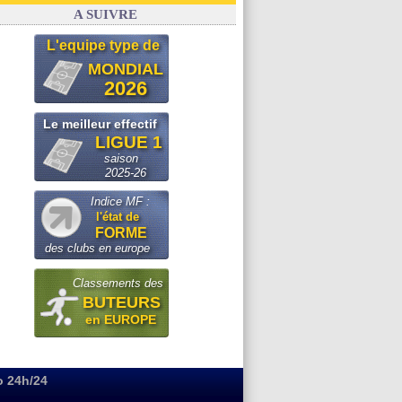
FIFA
: Infantino sollicite Trump
A SUIVRE
L'equipe type de
MONDIAL
2026
Le meilleur effectif
LIGUE 1
saison
2025-26
Indice MF :
l'état de
FORME
des clubs en europe
Classements des
BUTEURS
en EUROPE
o 24h/24