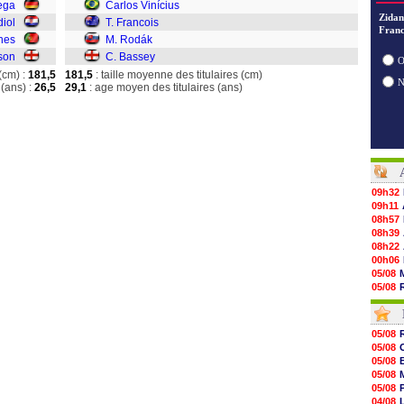
ega
Carlos Vinícius
Zidan
diol
T. Francois
Franc
nes
M. Rodák
son
C. Bassey
O
(cm) :
181,5
181,5
: taille moyenne des titulaires (cm)
(ans) :
26,5
29,1
: age moyen des titulaires (ans)
09h32
09h11
08h57
08h39
08h22
00h06
05/08
05/08
05/08
05/08
05/08
05/08
05/08
05/08
05/08
05/08
05/08
05/08
05/08
05/08
05/08
04/08