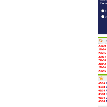
Franc
O
23h09
22h50
22h35
22h18
22h00
21h42
21h10
20h46
20h30
20h01
19h18
05/08
19h09
06/08
18h48
06/08
18h37
06/08
18h29
06/08
17h58
06/08
17h46
06/08
17h32