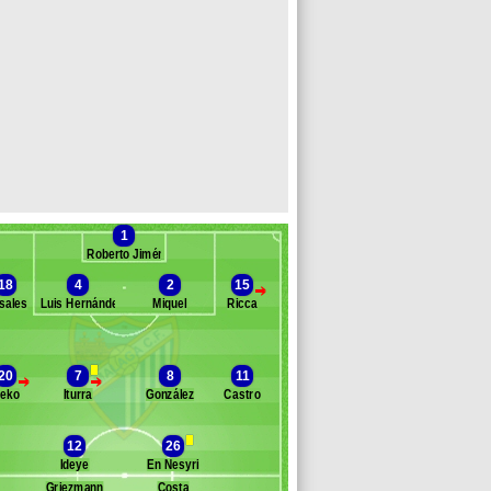
1
Roberto Jiménez
18
4
2
15
>
sales
Luis Hernández
Miquel
Ricca
Banc des remplaçants
Malaga
20
7
8
11
>
>
eko
Iturra
González
Castro
lan
ieto
estienne
12
26
acen
Ideye
En Nesyri
iego González
Griezmann
Costa