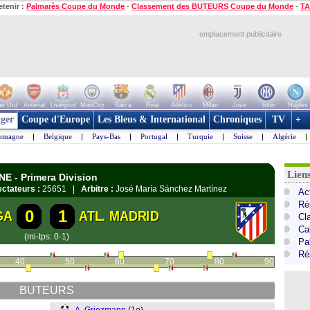
etenir :
Palmarès Coupe du Monde
-
Classement des BUTEURS Coupe du Monde
-
TA
emplacement publicitaire
n Utd
Arsenal
Liverpool
ManCity
Barca
Real
Atletico
Milan
Juve
Inter
Naples
ger
Coupe d'Europe
Les Bleus & International
Chroniques
TV
+
lemagne
|
Belgique
|
Pays-Bas
|
Portugal
|
Turquie
|
Suisse
|
Algérie
|
Lien
NE - Primera Division
ctateurs :
25651 |
Arbitre :
José María Sánchez Martínez
Ac
Ré
0
1
GA
ATL. MADRID
Cl
Cal
(mi-tps: 0-1)
Pa
Ré
40
50
60
70
80
90
BUTEURS