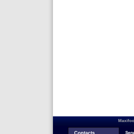
Maxifoo
Serv
Contacts