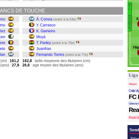
S
A
T
B
L
ANCS DE TOUCHE
.
To
M
K
eno
Á. Correa
A
(entré à la 53e)
J
D
R
amu
Y. Carrasco
Pa
I
D
lez
K. Gameiro
M
cen
Moyá
G
nne
T. Partey
(entré à la 70e)
Fili
Co
eto
Juanfran
lan
Fernando Torres
(entré à la 77e)
(cm) :
181,2
182,8
: taille moyenne des titulaires (cm)
(ans) :
27,9
26,6
: age moyen des titulaires (ans)
Liga
Alaves
Celta Vi
FC 
Gérone 
Rea
Real S
Sond
Zidan