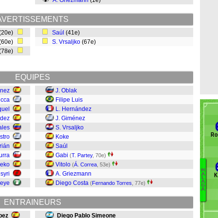
A. Griezmann
(1e)
AVERTISSEMENTS
(20e)
Saúl
(41e)
(60e)
S. Vrsaljko
(67e)
(78e)
EQUIPES
énez
J. Oblak
icca
Filipe Luis
quel
L. Hernández
ndez
J. Giménez
ales
S. Vrsaljko
Ro
stro
Koke
rián
Saúl
turra
Gabi
(
T. Partey
, 70e)
eko
Vitolo
(
Á. Correa
, 53e)
M
syri
A. Griezmann
K
A
Ro
L
A
deye
Diego Costa
(
Fernando Torres
, 77e)
G
Pr
A
L
ENTRAINEURS
L
D
pez
Diego Pablo Simeone