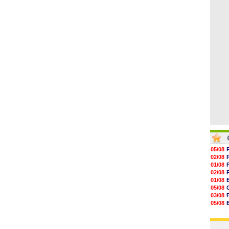
06/08
17h16
16h59
16h37
16h33
16h27
16h22
05/08
02/08
01/08
02/08
01/08
05/08
03/08
05/08
03/08
03/08