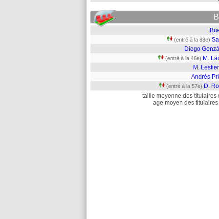
B
Bu
S
(entré à la 83e)
Diego Gonzá
M. La
(entré à la 46e)
M. Lestie
Andrés Pri
D. Ro
(entré à la 57e)
taille moyenne des titulaires 
age moyen des titulaires 