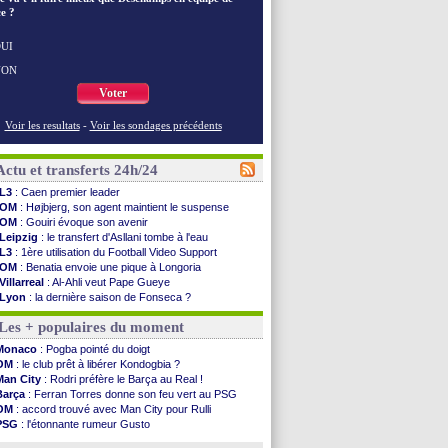
e ?
UI
NON
Voter
Voir les resultats
-
Voir les sondages précédents
Actu et transferts 24h/24
L3
: Caen premier leader
OM
: Højbjerg, son agent maintient le suspense
OM
: Gouiri évoque son avenir
Leipzig
: le transfert d'Asllani tombe à l'eau
L3
: 1ère utilisation du Football Video Support
OM
: Benatia envoie une pique à Longoria
Villarreal
: Al-Ahli veut Pape Gueye
Lyon
: la dernière saison de Fonseca ?
OM
: un nouveau prétendant pour Højbjerg
Les + populaires du moment
Brest
: un gardien norvégien en approche ?
OM
: McCourt a versé 120 M€ en 2026
Monaco
: Pogba pointé du doigt
PSG
: 4 retours dans le groupe face à Man Utd ...
OM
: le club prêt à libérer Kondogbia ?
Nice
: Kevin Carlos va partir en Italie
Man City
: Rodri préfère le Barça au Real !
L1
: prison avec sursis requis contre un arbitre
Barça
: Ferran Torres donne son feu vert au PSG
Leganés
: c'est signé pour Luca Zidane (off.)
OM
: accord trouvé avec Man City pour Rulli
Atletico
: Ruggeri en route pour Aston Villa
PSG
: l'étonnante rumeur Gusto
Monaco
: Filipe Luis soutient Biereth
OM
: une offre pour Bulka
Lyon
: Mangala prêté à Getafe (officiel)