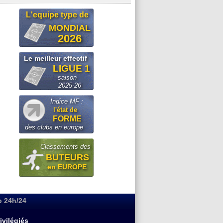
L'equipe type de
MONDIAL
2026
Le meilleur effectif
LIGUE 1
saison
2025-26
Indice MF :
l'état de
FORME
des clubs en europe
Classements des
BUTEURS
en EUROPE
o 24h/24
ivilégiés