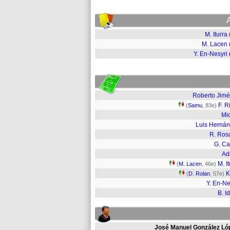
M. Iturra
M. Lacen
Y. En-Nesyri
Roberto Jim
F. R
(
Samu
, 83e)
Mi
Luis Herná
R. Ros
G. Ca
Ad
M. I
(
M. Lacen
, 46e)
K
(
D. Rolan
, 57e)
Y. En-Ne
B. I
José Manuel González Ló