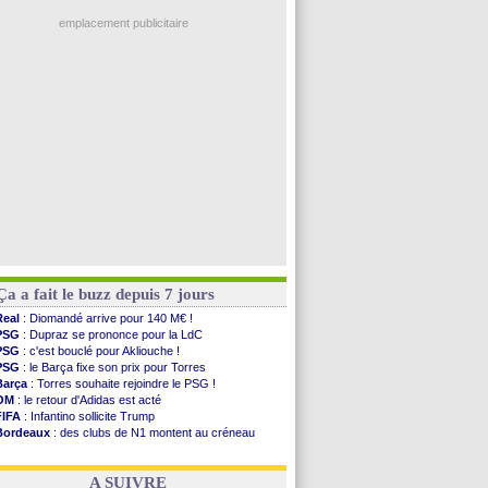
Ouganda
: Owori battu à mort à Kampala
PSG
: Nsoki va signer en Croatie
emplacement publicitaire
Arsenal
: Naples vise Gabriel Jesus
Real
: Mastantuono prêté à la Fiorentina (off.)
Man City
: accord avec le Barça pour Rodri ?
Rennes
: Haise a prolongé (officiel)
Palace
: Tomiyasu a convaincu (officiel)
Voir les brèves précédentes
Ça a fait le buzz depuis 7 jours
Real
: Diomandé arrive pour 140 M€ !
PSG
: Dupraz se prononce pour la LdC
PSG
: c'est bouclé pour Akliouche !
PSG
: le Barça fixe son prix pour Torres
Barça
: Torres souhaite rejoindre le PSG !
OM
: le retour d'Adidas est acté
FIFA
: Infantino sollicite Trump
Bordeaux
: des clubs de N1 montent au créneau
Argentine
: quand Medina recadre... sa mère
Real
: le démenti de Leipzig pour Diomandé
A SUIVRE