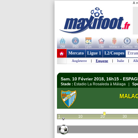
A r
OM
PSG
Lyon
Lille
Monaco
Chelsea
Ma
+ de clubs
Mercato
Ligue 1
L2/Coupes
Etran
Angleterre
|
Espagne
|
Italie
|
Al
Sam. 10 Février 2018, 16h15 - ESPAG
Stade :
Estadio La Rosaleda à Málaga |
Spe
MALA
1
10
20
30