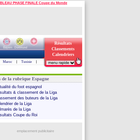
BLEAU PHASE FINALE Coupe du Monde
Résultats
Bayern
Dortmund
Classements
Calendriers
Maroc
|
Tunisie
|
s de la rubrique Espagne
tualité du foot espagnol
sultats & classement de la Liga
assement des buteurs de la Liga
endrier de la Liga
lmarès de la Liga
sultats Coupe du Roi
emplacement publicitaire