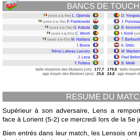
BANCS DE TOUCH
L. Openda
D. Yongwa
(entré à la 44e)
P. Frankowski
J. Poncea
(entré à la 78e)
G. Kakuta
B. Innocen
(entré à la 79e)
C. Wooh
I. Koné
(entré à la 87e)
(ent
M. Haïdara
T. Bartouc
(entré à la 87e)
I. Boura
A. Grbic
Rémy Labeau Lascary
M. Wacker
J. Leca
Paul Bello
Y. Fofana
B. Meité
taille moyenne des titulaires (cm) :
177,7
179,9
: taille moye
age moyen des titulaires (ans) :
25,6
24,8
: age moyen de
RESUME DU MAT
Supérieur à son adversaire, Lens a remport
face à Lorient (5-2) ce mercredi lors de la 5e 
Bien entrés dans leur match, les Lensois ont p