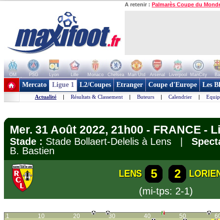
A retenir :
Palmarès Coupe du Mond
OM
PSG
Lyon
Lille
Monaco
Chelsea
Man Utd
Arsenal
Liverpool
ManCity
Ba
+ de clubs
Mercato
Ligue 1
L2/Coupes
Etranger
Coupe d'Europe
Les B
Actualité
|
Résultats & Classement
|
Buteurs
|
Calendrier
|
Equip
Mer. 31 Août 2022, 21h00 - FRANCE - L
Stade :
Stade Bollaert-Delelis à Lens |
Spect
B. Bastien
5
2
LENS
LORIE
(mi-tps: 2-1)
1
10
20
30
40
50
6