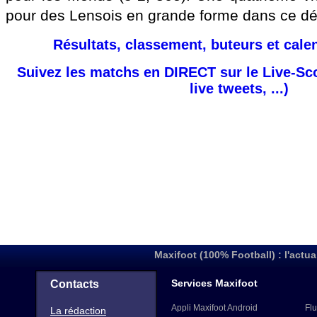
pour des Lensois en grande forme dans ce dé
Résultats, classement, buteurs et cale
Suivez les matchs en DIRECT sur le Live-Sc
live tweets, ...)
Maxifoot (100% Football) : l'actua
Services Maxifoot
Contacts
Appli Maxifoot Android
Flu
La rédaction