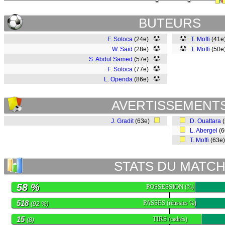
BUTEURS
F. Sotoca
(24e)
T. Moffi
(41
W. Saïd
(28e)
T. Moffi
(50
S. Abdul Samed
(57e)
F. Sotoca
(77e)
L. Openda
(86e)
AVERTISSEMENT
J. Gradit
(63e)
D. Ouattara
(
L. Abergel
(
T. Moffi
(63e
STATS DU MATC
58 %
POSSESSION
(%)
518
PASSES
(réussies %)
(92 %)
15
TIRS
(cadrés)
(8)