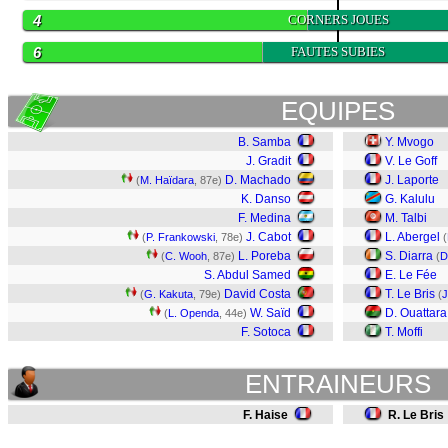
4
CORNERS JOUES
6
FAUTES SUBIES
EQUIPES
B. Samba
Y. Mvogo
J. Gradit
V. Le Goff
D. Machado
J. Laporte
(
M. Haïdara
, 87e)
K. Danso
G. Kalulu
F. Medina
M. Talbi
J. Cabot
L. Abergel
(
P. Frankowski
, 78e)
(
L. Poreba
S. Diarra
(
C. Wooh
, 87e)
(
D
S. Abdul Samed
E. Le Fée
David Costa
T. Le Bris
(
G. Kakuta
, 79e)
(
J
W. Saïd
D. Ouattara
(
L. Openda
, 44e)
F. Sotoca
T. Moffi
ENTRAINEURS
F. Haise
R. Le Bris