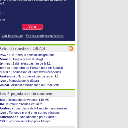
e ?
UI
NON
Voter
Voir les resultats
-
Voir les sondages précédents
Actu et transferts 24h/24
PSG
: Luis Enrique satisfait malgré tout
Monaco
: Pogba pointé du doigt
Rennes
: Zabiri n'est pas fan de la L1
Rennes
: une offre de Fulham pour Aït Boudlal
VIDEO
: Thomasson et Cresswell réconciliés
Dunkerque
: Nzonzi avait des pistes en L1
Lyon
: Mangala sur le départ
Amical
: Arsenal s'incline face au Real Betis
Amical
: lourde défaite pour le PSG
Les + populaires du moment
Man City
: Maresca flou pour Reijnders
LdC
: Fenerbahçe prend une belle option
Real
: Diomandé arrive pour 140 M€ !
Al-Diriyah
: Mbemba arrive libre (officiel)
OM
: le retour d'Adidas est acté
Atletico
: le plan d'Alvarez à son retour
Bordeaux
: des clubs de N1 montent au créneau
Amical
: premier succès pour Brest
Lyon
: Fonseca prend cher sur les réseaux
VIDEO
: le joli but de Greenwood avec le Fener !
Trabzonspor
: une annonce pour Salah !
CdM 2030
: une promesse d'Infantino au Maroc ...
PSG
: Liverpool accélère pour Mbaye
PSG
: la compo pour le premier match amical
EdF
: Infantino complimente Mbappé
Newcastle
: Jaissle est le nouveau coach (off.)