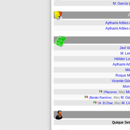
M. García
Aythami Artiles
Aythami Artiles
Javi V
M. L
Hélder L
Aythami Art
Mí
Roque M
Vicente G
Mon
M
(
Placeres
, 80e)
M. Ga
(
Benito Ramírez
, 89e)
M. Li
(
N. El Zhar
, 85e)
Quique Set