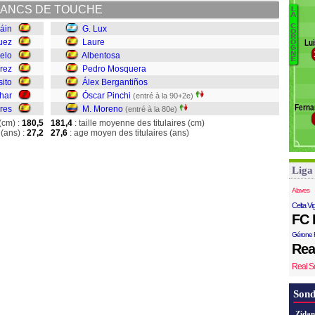
P
ANCS DE TOUCHE
L
A
C
áin
G. Lux
Lu
O
R
uez
Laure
Lui
O
La
G
N
elo
Albentosa
A
E
rez
Pedro Mosquera
M
sito
Álex Bergantiños
Zhar
Óscar Pinchi
(entré à la 90+2e)
Ó
Ferna
res
M. Moreno
M
(entré à la 80e)
(cm) :
180,5
181,4
: taille moyenne des titulaires (cm)
(ans) :
27,2
27,6
: age moyen des titulaires (ans)
Liga
Alaves
Celta Vi
FC 
Gérone 
Rea
Real S
Sond
Zidan