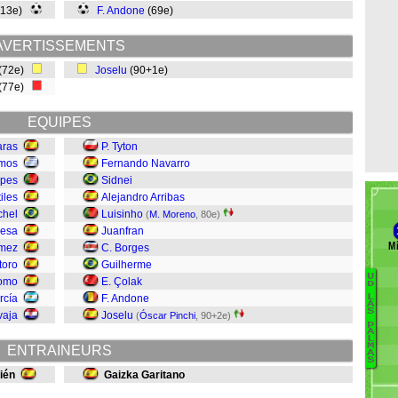
(13e)
F. Andone
(69e)
AVERTISSEMENTS
(72e)
Joselu
(90+1e)
(77e)
EQUIPES
aras
P. Tyton
emos
Fernando Navarro
opes
Sidnei
iles
Alejandro Arribas
chel
Luisinho
(
M. Moreno
, 80e)
esa
Juanfran
Mí
ómez
C. Borges
toro
Guilherme
U
omo
E. Çolak
B
D
rcía
F. Andone
L
Li
A
S
vaja
Joselu
(
Óscar Pinchi
, 90+2e)
P
A
É
L
M
ENTRAINEURS
B
A
S
E
ién
Gaizka Garitano
El