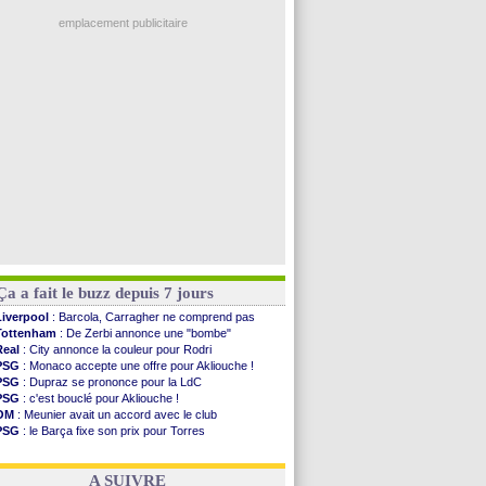
Nice
: 3 joueurs écartés du groupe pro
Real
: une nouvelle offre pour Vinicius
emplacement publicitaire
Amical
: l'OM domine Al-Shahaniya
Monaco
: Cabral a prolongé (officiel)
Atletico
: Molina va signer à la Roma
Real
: Diomandé arrive pour 140 M€ !
Arsenal
: Havertz en veut encore plus
Voir les brèves précédentes
Ça a fait le buzz depuis 7 jours
Liverpool
: Barcola, Carragher ne comprend pas
Tottenham
: De Zerbi annonce une "bombe"
Real
: City annonce la couleur pour Rodri
PSG
: Monaco accepte une offre pour Akliouche !
PSG
: Dupraz se prononce pour la LdC
PSG
: c'est bouclé pour Akliouche !
OM
: Meunier avait un accord avec le club
PSG
: le Barça fixe son prix pour Torres
OM
: accord de principe entre Rulli et Man City
Barça
: Torres souhaite rejoindre le PSG !
A SUIVRE