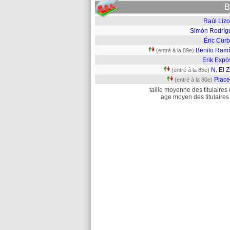
B
Raúl Lizo
Simón Rodríg
Éric Curb
Benito Ramí
(entré à la 89e)
Erik Expó
N. El 
(entré à la 85e)
Place
(entré à la 80e)
taille moyenne des titulaires 
age moyen des titulaires 