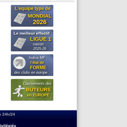
L'equipe type de
MONDIAL
2026
Le meilleur effectif
LIGUE 1
saison
2025-26
Indice MF :
l'état de
FORME
des clubs en europe
Classements des
BUTEURS
en EUROPE
o 24h/24
ivilégiés