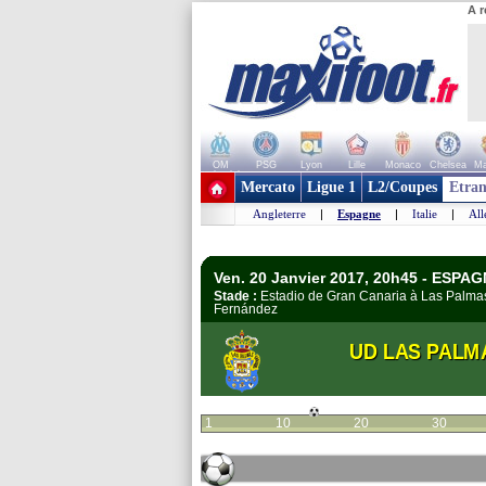
A r
OM
PSG
Lyon
Lille
Monaco
Chelsea
Ma
+ de clubs
Mercato
Ligue 1
L2/Coupes
Etran
Angleterre
|
Espagne
|
Italie
|
Al
Ven. 20 Janvier 2017, 20h45 - ESPAG
Stade :
Estadio de Gran Canaria à Las Palm
Fernández
UD LAS PALM
1
10
20
30