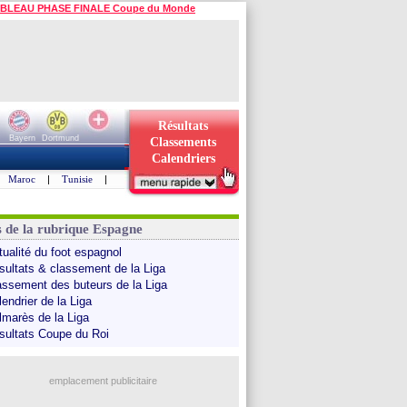
BLEAU PHASE FINALE Coupe du Monde
Résultats
Bayern
Dortmund
Classements
Calendriers
Maroc
|
Tunisie
|
s de la rubrique Espagne
tualité du foot espagnol
sultats & classement de la Liga
assement des buteurs de la Liga
endrier de la Liga
lmarès de la Liga
sultats Coupe du Roi
emplacement publicitaire