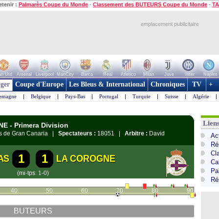
etenir :
Palmarès Coupe du Monde
-
Classement des BUTEURS Coupe du Monde
-
TA
emplacement publicitaire
n Utd
Arsenal
Liverpool
ManCity
Barca
Real
Atletico
Milan
Juve
Inter
Naples
ger
Coupe d'Europe
Les Bleus & International
Chroniques
TV
+
lemagne
|
Belgique
|
Pays-Bas
|
Portugal
|
Turquie
|
Suisse
|
Algérie
|
Lien
NE - Primera Division
as de Gran Canaria |
Spectateurs :
18051 |
Arbitre :
David
Ac
Ré
Cl
1
1
AS
LA COROGNE
Cal
Pa
(mi-tps: 1-0)
Ré
40
50
60
70
80
90
BUTEURS