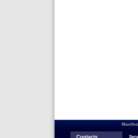
Maxifoo
Serv
Contacts