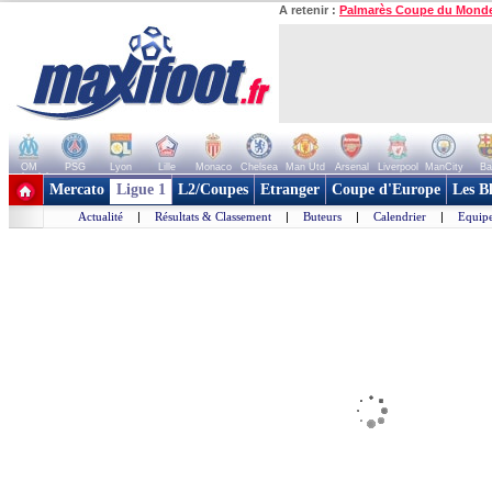
A retenir :
Palmarès Coupe du Mond
OM
PSG
Lyon
Lille
Monaco
Chelsea
Man Utd
Arsenal
Liverpool
ManCity
Ba
+ de clubs
Mercato
Ligue 1
L2/Coupes
Etranger
Coupe d'Europe
Les B
Actualité
|
Résultats & Classement
|
Buteurs
|
Calendrier
|
Equipe