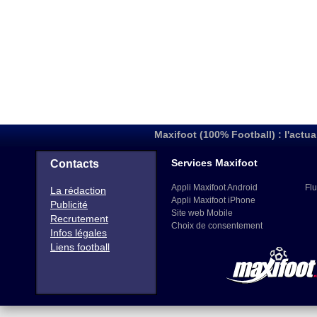
Maxifoot (100% Football) : l'actua
Services Maxifoot
Contacts
Appli Maxifoot Android
Flu
La rédaction
Appli Maxifoot iPhone
Publicité
Site web Mobile
Recrutement
Choix de consentement
Infos légales
Liens football