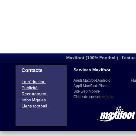
Maxifoot (100% Football) : l'actua
Services Maxifoot
Contacts
Appli Maxifoot Android
Flu
La rédaction
Appli Maxifoot iPhone
Publicité
Site web Mobile
Recrutement
Choix de consentement
Infos légales
Liens football