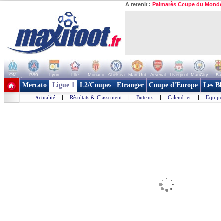
A retenir :
Palmarès Coupe du Mond
OM
PSG
Lyon
Lille
Monaco
Chelsea
Man Utd
Arsenal
Liverpool
ManCity
Ba
+ de clubs
Mercato
Ligue 1
L2/Coupes
Etranger
Coupe d'Europe
Les B
Actualité
|
Résultats & Classement
|
Buteurs
|
Calendrier
|
Equipe