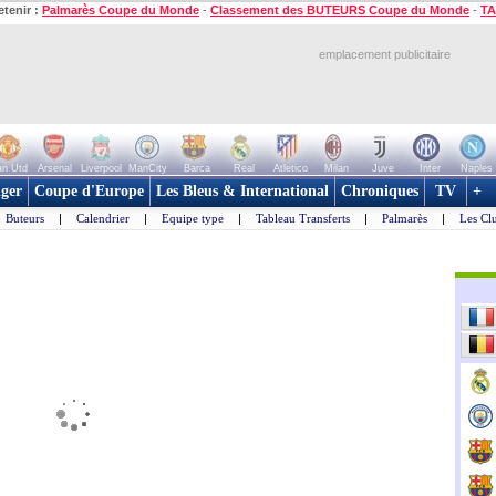
etenir :
Palmarès Coupe du Monde
-
Classement des BUTEURS Coupe du Monde
-
TA
emplacement publicitaire
n Utd
Arsenal
Liverpool
ManCity
Barca
Real
Atletico
Milan
Juve
Inter
Naples
ger
Coupe d'Europe
Les Bleus & International
Chroniques
TV
+
Buteurs
|
Calendrier
|
Equipe type
|
Tableau Transferts
|
Palmarès
|
Les Cl