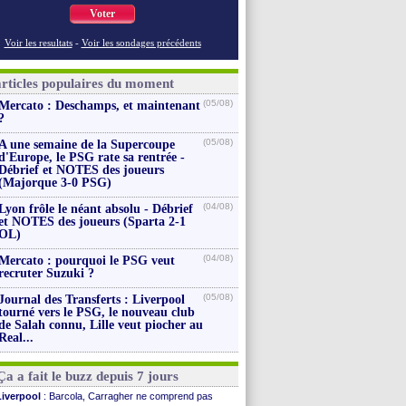
Voter
Voir les resultats
-
Voir les sondages précédents
articles populaires du moment
(05/08)
Mercato : Deschamps, et maintenant
?
(05/08)
A une semaine de la Supercoupe
d'Europe, le PSG rate sa rentrée -
Débrief et NOTES des joueurs
(Majorque 3-0 PSG)
(04/08)
Lyon frôle le néant absolu - Débrief
et NOTES des joueurs (Sparta 2-1
OL)
(04/08)
Mercato : pourquoi le PSG veut
recruter Suzuki ?
(05/08)
Journal des Transferts : Liverpool
tourné vers le PSG, le nouveau club
de Salah connu, Lille veut piocher au
Real...
Ça a fait le buzz depuis 7 jours
Liverpool
: Barcola, Carragher ne comprend pas