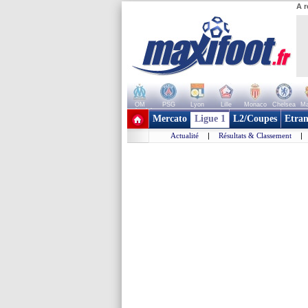
A r
OM
PSG
Lyon
Lille
Monaco
Chelsea
Ma
+ de clubs
Mercato
Ligue 1
L2/Coupes
Etran
Actualité
|
Résultats & Classement
|