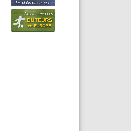
des clubs en europe
Classements des
BUTEURS
en EUROPE