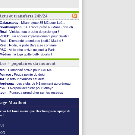
Actu et transferts 24h/24
Galatasaray
: Milan rejette 35 M€ pour Leã...
Southampton
: D. Traoré prêté au Mans (officiel)
Real
: Vinicius tout proche de prolonger !
VIDEO
: un accueil impressionnant pour Salah !
Real
: Diomandé attendu ce jeudi à Madrid !
Real
: Rodri, la piste Barça se confirme
PSG
: Akliouche arrive ce jeudi à Paris !
Médias
: la Liga quitte beIN Sports !
PSG
: pas d'inquiétude pour Rafael Pol
Les + populaires du moment
Real
: ça se complique pour Rodri !
Barça
: Ferran Torres donne son feu vert au ...
Real
: Diomandé arrive pour 140 M€ !
FIFA
: des excuses après le projet
Monaco
: Pogba pointé du doigt
Abha
: c'est fait pour Fekir (officiel)
OM
: le retour d'Adidas est acté
Real
: réponse imminente de Vinicius
Bordeaux
: des clubs de N1 montent au créneau
Arsenal
: Nørgaard transféré à Everton (off.)
PSG
: Liverpool accélère pour Mbaye
Al-Ahli
: Deschamps a discuté !
Lyon
: Fonseca prend cher sur les réseaux
PSG
: Luis Enrique satisfait malgré tout
Trabzonspor
: une annonce pour Salah !
Monaco
: Pogba pointé du doigt
Real
: une nouvelle offre pour Vinicius
age Maxifoot
Rennes
: Zabiri n'est pas fan de la L1
Rennes
: une offre de Fulham pour Aït Boudlal
e va t-il faire mieux que Deschamps en équipe de
VIDEO
: Thomasson et Cresswell réconciliés
e ?
Dunkerque
: Nzonzi avait des pistes en L1
Lyon
: Mangala sur le départ
UI
Amical
: Arsenal s'incline face au Real Betis
NON
Voir les brèves précédentes