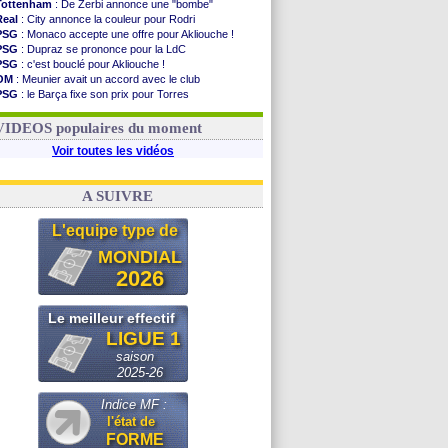
Tottenham
: De Zerbi annonce une "bombe"
Real
: City annonce la couleur pour Rodri
PSG
: Monaco accepte une offre pour Akliouche !
PSG
: Dupraz se prononce pour la LdC
PSG
: c'est bouclé pour Akliouche !
OM
: Meunier avait un accord avec le club
PSG
: le Barça fixe son prix pour Torres
Barça
: Torres souhaite rejoindre le PSG !
FIFA
: Infantino sollicite Trump
VIDEOS populaires du moment
Voir toutes les vidéos
A SUIVRE
L'equipe type de
MONDIAL
2026
Le meilleur effectif
LIGUE 1
saison
2025-26
Indice MF :
l'état de
FORME