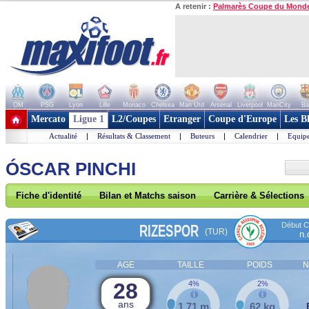
A retenir :
Palmarès Coupe du Mond
OM
PSG
Lyon
Lille
Monaco
Chelsea
Man Utd
Arsenal
Liverpool
ManCity
Ba
+ de clubs
Mercato
Ligue 1
L2/Coupes
Etranger
Coupe d'Europe
Les B
Actualité
|
Résultats & Classement
|
Buteurs
|
Calendrier
|
Equipe
ÓSCAR PINCHI
Fiche d'identité
Bilan et Matchs saison
Carrière & Sélections
Début Co
RIZESPOR
(TUR)
n.
AGE
TAILLE
POIDS
N
28
4%
2%
ans
1,71 m
62 kg