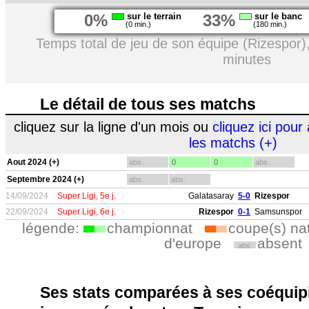
0%
sur le terrain
33%
sur le banc
(0 min.)
(180 min.)
Temps total de jeu de son équipe (Rizespor)
minutes
Le détail de tous ses matchs
cliquez sur la ligne d'un mois ou
cliquez ici pour 
les matchs (+)
Aout 2024 (+)
abs.
0
0
abs.
Septembre 2024 (+)
abs.
abs.
14/09/2024
Super Ligi, 5e j.
Galatasaray
5-0
Rizespor
22/09/2024
Super Ligi, 6e j.
Rizespor
0-1
Samsunspor
légende:
championnat
coupe(s) na
d'europe
absent
abs.
Ses stats comparées à ses coéquipi