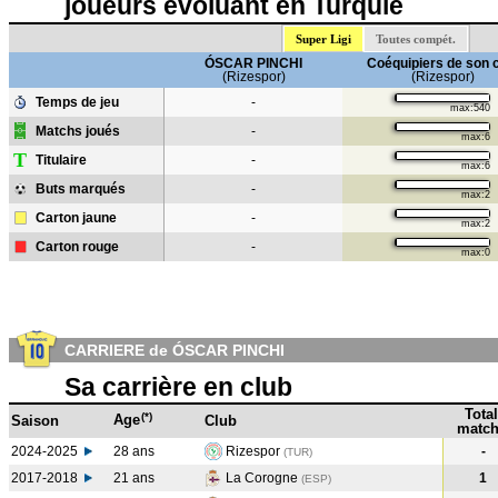
joueurs évoluant en Turquie
Super Ligi
Toutes compét.
ÓSCAR PINCHI
Coéquipiers de son 
(Rizespor)
(Rizespor)
Temps de jeu
-
max:540
Matchs joués
-
max:6
T
Titulaire
-
max:6
Buts marqués
-
max:2
Carton jaune
-
max:2
Carton rouge
-
max:0
CARRIERE de ÓSCAR PINCHI
Sa carrière en club
Total
(*)
Age
Saison
Club
match
2024-2025
28 ans
Rizespor
-
(TUR)
2017-2018
21 ans
La Corogne
1
(ESP
)