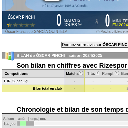
Né le 17 janvier 1996 à A Coruña
0
0
ÓSCAR PINCHI
&
MATCHS
MINUTE
JOUES
EN
2024
*
(
)
Óscar Francisco GARCÍA QUINTELA
(*) Matchs officiels e
Donnez votre avis sur
ÓSCAR PINC
BILAN de ÓSCAR PINCHI - saison
2024/2025
Son bilan en chiffres avec Rizespor
Compétitions
Matchs
Titu.
Rempl.
Ban
?
?
?
TUR, Super Ligi
-
-
-
Bilan total en club
-
-
-
Chronologie et bilan de son temps 
Saison
août
sept.
oct.
Tps jeu: