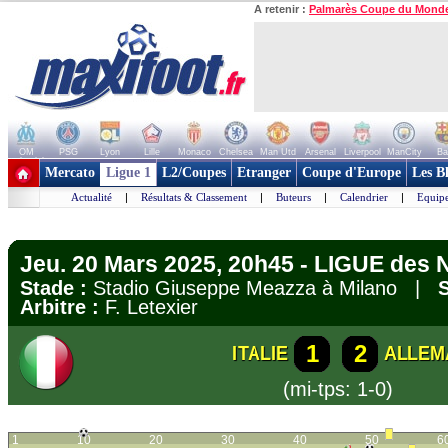
A retenir :
Palmarès Coupe du Mond
OM
PSG
Lyon
Lille
Monaco
Chelsea
Man Utd
Arsenal
Liverpool
ManCity
Ba
+ de clubs
Mercato
Ligue 1
L2/Coupes
Etranger
Coupe d'Europe
Les B
Actualité
|
Résultats & Classement
|
Buteurs
|
Calendrier
|
Equipe
Jeu. 20 Mars 2025, 20h45 - LIGUE des N
Stade :
Stadio Giuseppe Meazza à Milano |
S
Arbitre :
F. Letexier
1
2
ITALIE
ALLEM
(mi-tps: 1-0)
1
10
20
30
40
50
6