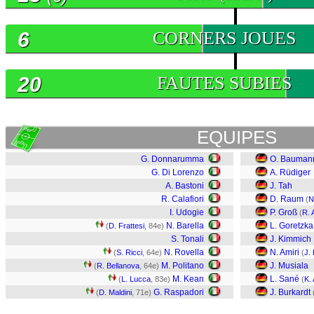
6
CORNERS JOUES
20
FAUTES SUBIES
EQUIPES
G. Donnarumma
O. Bauman
G. Di Lorenzo
A. Rüdiger
A. Bastoni
J. Tah
R. Calafiori
D. Raum
(
N
I. Udogie
P. Groß
(
R. 
N. Barella
L. Goretzka
(
D. Frattesi
, 84e)
S. Tonali
J. Kimmich
N. Rovella
N. Amiri
(
S. Ricci
, 64e)
(
J.
M. Politano
J. Musiala
(
R. Bellanova
, 64e)
M. Kean
L. Sané
(
L. Lucca
, 83e)
(
K.
G. Raspadori
J. Burkardt
(
D. Maldini
, 71e)