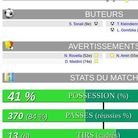
BUTEURS
S. Tonali
(9e)
T. Kleindiens
L. Goretzka
AVERTISSEMENT
N. Rovella
(52e)
N. Amiri
(55
D. Maldini
(74e)
STATS DU MATC
41 %
POSSESSION
(%)
370
PASSES
(réussies %)
(84 %)
13
TIRS
(cadrés)
(6)