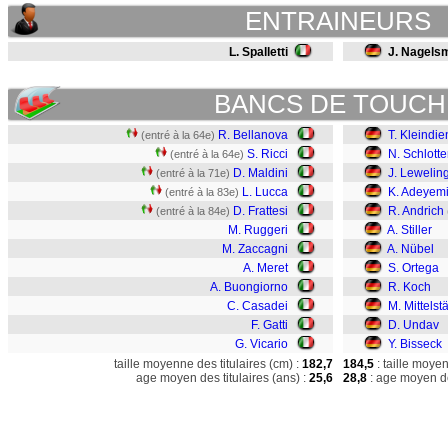
ENTRAINEURS
L. Spalletti
J. Nagels
BANCS DE TOUCH
R. Bellanova
T. Kleindie
(entré à la 64e)
S. Ricci
N. Schlott
(entré à la 64e)
D. Maldini
J. Lewelin
(entré à la 71e)
L. Lucca
K. Adeyem
(entré à la 83e)
D. Frattesi
R. Andrich
(entré à la 84e)
M. Ruggeri
A. Stiller
M. Zaccagni
A. Nübel
A. Meret
S. Ortega
A. Buongiorno
R. Koch
C. Casadei
M. Mittelst
F. Gatti
D. Undav
G. Vicario
Y. Bisseck
taille moyenne des titulaires (cm) :
182,7
184,5
: taille moye
age moyen des titulaires (ans) :
25,6
28,8
: age moyen de