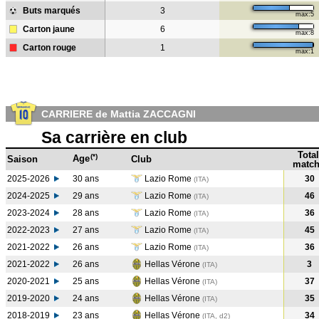
Buts marqués
3
max:5
Carton jaune
6
max:8
Carton rouge
1
max:1
CARRIERE de Mattia ZACCAGNI
Sa carrière en club
Total
(*)
Age
Saison
Club
match
2025-2026
30 ans
Lazio Rome
30
(ITA)
2024-2025
29 ans
Lazio Rome
46
(ITA
)
2023-2024
28 ans
Lazio Rome
36
(ITA
)
2022-2023
27 ans
Lazio Rome
45
(ITA
)
2021-2022
26 ans
Lazio Rome
36
(ITA
)
2021-2022
26 ans
Hellas Vérone
3
(ITA
)
2020-2021
25 ans
Hellas Vérone
37
(ITA
)
2019-2020
24 ans
Hellas Vérone
35
(ITA
)
2018-2019
23 ans
Hellas Vérone
34
(ITA, d2)