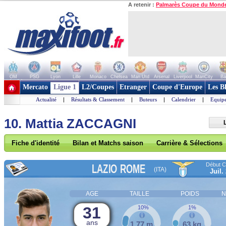
A retenir :
Palmarès Coupe du Mond
OM
PSG
Lyon
Lille
Monaco
Chelsea
Man Utd
Arsenal
Liverpool
ManCity
Ba
+ de clubs
Mercato
Ligue 1
L2/Coupes
Etranger
Coupe d'Europe
Les B
Actualité
|
Résultats & Classement
|
Buteurs
|
Calendrier
|
Equipe
10. Mattia ZACCAGNI
Fiche d'identité
Bilan et Matchs saison
Carrière & Sélections
Début Co
LAZIO ROME
(ITA)
Juil.
AGE
TAILLE
POIDS
N
31
10%
1%
ans
1,77 m
63 kg