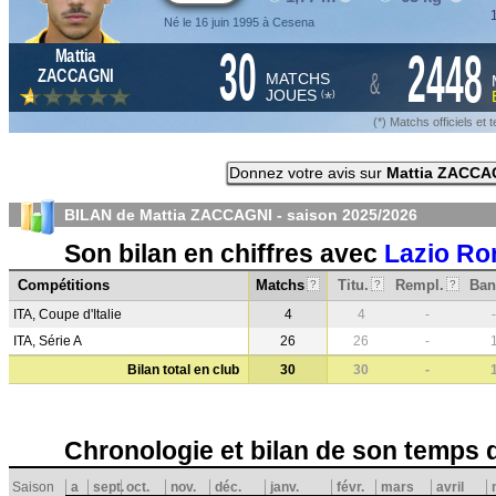
1
Né le 16 juin 1995 à Cesena
30
2448
Mattia
&
ZACCAGNI
MATCHS
JOUES
*
(
)
(*) Matchs officiels e
Donnez votre avis sur
Mattia ZACCA
BILAN de Mattia ZACCAGNI - saison
2025/2026
Son bilan en chiffres avec
Lazio R
Compétitions
Matchs
Titu.
Rempl.
Ban
?
?
?
ITA, Coupe d'Italie
4
4
-
-
ITA, Série A
26
26
-
Bilan total en club
30
30
-
Chronologie et bilan de son temps 
Saison
a
sept.
oct.
nov.
déc.
janv.
févr.
mars
avril