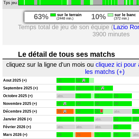
Tps jeu:
63%
sur le terrain
10%
sur le banc
(2448 min.)
(372 min.)
Temps total de jeu de son équipe (
Lazio R
3900 minutes
Le détail de tous ses matchs
cliquez sur la ligne d'un mois ou
cliquez ici pour 
les matchs (+)
Aout 2025 (+)
90
66
Septembre 2025 (+)
90
90
90
Octobre 2025 (+)
abs.
75
90
90
Novembre 2025 (+)
90
90
90
90
Décembre 2025 (+)
83
90
42
abs.
90
Janvier 2026 (+)
87
90
abs.
90
90
Février 2026 (+)
abs.
abs.
abs.
85
Mars 2026 (+)
80
76
79
83
abs