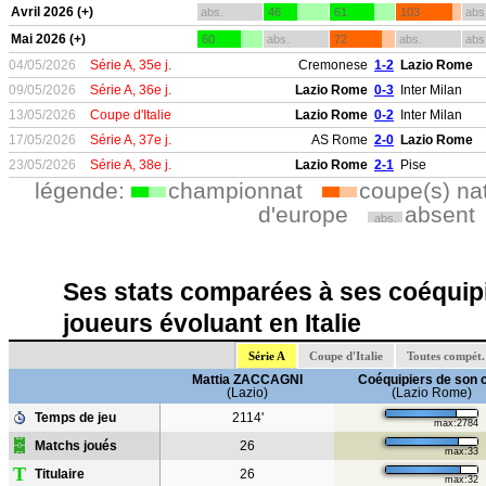
Avril 2026 (+)
abs.
46
61
103
abs
Mai 2026 (+)
60
abs.
72
abs.
abs
04/05/2026
Série A, 35e j.
Cremonese
1-2
Lazio Rome
09/05/2026
Série A, 36e j.
Lazio Rome
0-3
Inter Milan
13/05/2026
Coupe d'Italie
Lazio Rome
0-2
Inter Milan
17/05/2026
Série A, 37e j.
AS Rome
2-0
Lazio Rome
23/05/2026
Série A, 38e j.
Lazio Rome
2-1
Pise
légende:
championnat
coupe(s) na
d'europe
absent
abs.
Ses stats comparées à ses coéquipi
joueurs évoluant en Italie
Série A
Coupe d'Italie
Toutes compét.
Mattia ZACCAGNI
Coéquipiers de son 
(Lazio)
(Lazio Rome)
Temps de jeu
2114'
max:2784
Matchs joués
26
max:33
T
Titulaire
26
max:32