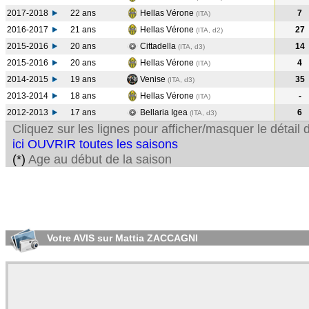
2017-2018
22 ans
Hellas Vérone
7
(ITA
)
2016-2017
21 ans
Hellas Vérone
27
(ITA, d2)
2015-2016
20 ans
Cittadella
14
(ITA, d3)
2015-2016
20 ans
Hellas Vérone
4
(ITA
)
2014-2015
19 ans
Venise
35
(ITA, d3)
2013-2014
18 ans
Hellas Vérone
-
(ITA
)
2012-2013
17 ans
Bellaria Igea
6
(ITA, d3)
Cliquez sur les lignes pour afficher/masquer le détai
ici OUVRIR toutes les saisons
(*)
Age au début de la saison
Votre AVIS sur Mattia ZACCAGNI