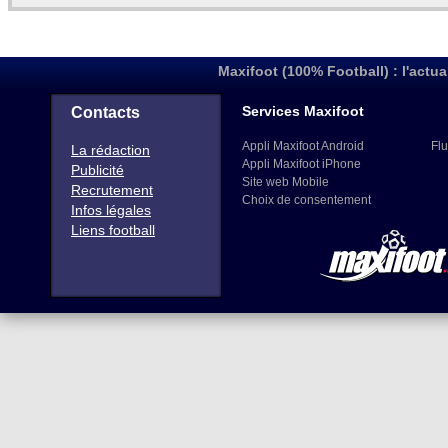
Maxifoot (100% Football) : l'actua
Services Maxifoot
Contacts
Appli Maxifoot Android
Flu
La rédaction
Appli Maxifoot iPhone
Publicité
Site web Mobile
Recrutement
Choix de consentement
Infos légales
Liens football