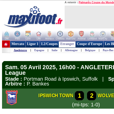
A retenir :
Palmarès Coupe du Mond
OM
PSG
Lyon
Lille
Monaco
Chelsea
Man Utd
Arsenal
Liverpool
ManCity
Ba
+ de clubs
Mercato
Ligue 1
L2/Coupes
Etranger
Coupe d'Europe
Les B
Angleterre
|
Espagne
|
Italie
|
Allemagne
|
Belgique
|
Pays-Bas
Sam. 05 Avril 2025, 16h00 - ANGLETER
League
Stade :
Portman Road à Ipswich, Suffolk |
Sp
Arbitre :
P. Bankes
1
2
IPSWICH TOWN
WOLV
(mi-tps: 1-0)