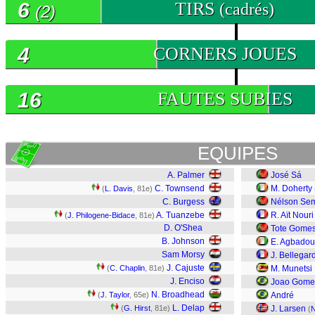
6
TIRS
(cadrés)
(2)
4
CORNERS JOUES
16
FAUTES SUBIES
EQUIPES
A. Palmer
José Sá
C. Townsend
M. Doherty
(
L. Davis
, 81e)
C. Burgess
Nélson Se
A. Tuanzebe
R. Aït Nouri
(
J. Philogene-Bidace
, 81e)
D. O'Shea
Tote Gome
B. Johnson
E. Agbadou
Sam Morsy
J. Bellegar
J. Cajuste
(
C. Chaplin
, 81e)
M. Munetsi
J. Enciso
Joao Gome
N. Broadhead
(
J. Taylor
, 65e)
André
L. Delap
(
G. Hirst
, 81e)
J. Larsen
(
N