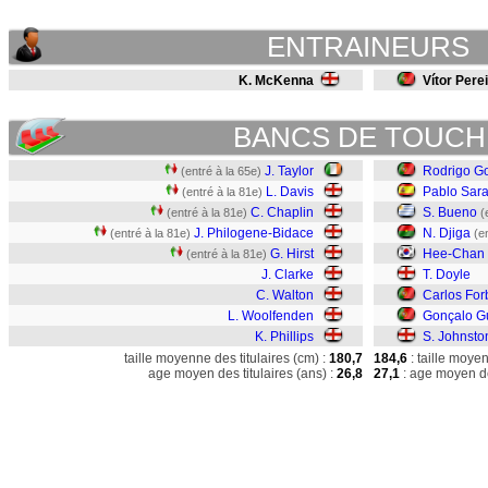
ENTRAINEURS
K. McKenna
Vítor Pere
BANCS DE TOUCH
J. Taylor
Rodrigo G
(entré à la 65e)
L. Davis
Pablo Sara
(entré à la 81e)
C. Chaplin
S. Bueno
(entré à la 81e)
(
J. Philogene-Bidace
N. Djiga
(entré à la 81e)
(e
G. Hirst
Hee-Chan
(entré à la 81e)
J. Clarke
T. Doyle
C. Walton
Carlos For
L. Woolfenden
Gonçalo G
K. Phillips
S. Johnsto
taille moyenne des titulaires (cm) :
180,7
184,6
: taille moye
age moyen des titulaires (ans) :
26,8
27,1
: age moyen de