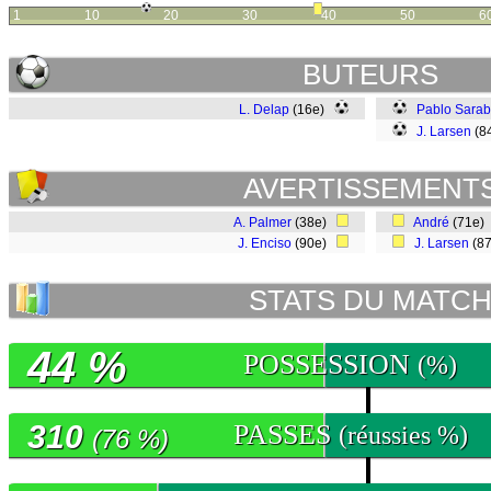
1
10
20
30
40
50
6
BUTEURS
L. Delap
(16e)
Pablo Sarab
J. Larsen
(8
AVERTISSEMENT
A. Palmer
(38e)
André
(71e)
J. Enciso
(90e)
J. Larsen
(8
STATS DU MATC
44 %
POSSESSION
(%)
310
PASSES
(réussies %)
(76 %)