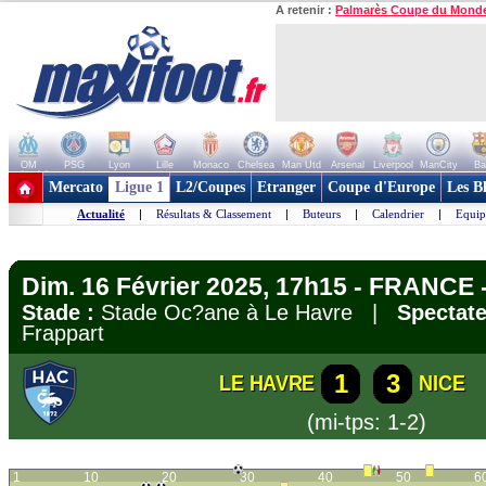
A retenir :
Palmarès Coupe du Mond
OM
PSG
Lyon
Lille
Monaco
Chelsea
Man Utd
Arsenal
Liverpool
ManCity
Ba
+ de clubs
Mercato
Ligue 1
L2/Coupes
Etranger
Coupe d'Europe
Les B
Actualité
|
Résultats & Classement
|
Buteurs
|
Calendrier
|
Equip
Dim. 16 Février 2025, 17h15 - FRANCE -
Stade :
Stade Oc?ane à Le Havre |
Spectate
Frappart
1
3
LE HAVRE
NICE
(mi-tps: 1-2)
1
10
20
30
40
50
6