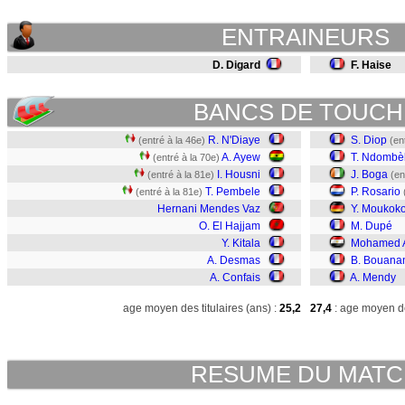
ENTRAINEURS
D. Digard
F. Haise
BANCS DE TOUCH
R. N'Diaye
S. Diop
(entré à la 46e)
(en
A. Ayew
T. Ndombè
(entré à la 70e)
I. Housni
J. Boga
(entré à la 81e)
(en
T. Pembele
P. Rosario
(entré à la 81e)
Hernani Mendes Vaz
Y. Moukok
O. El Hajjam
M. Dupé
Y. Kitala
Mohamed 
A. Desmas
B. Bouana
A. Confais
A. Mendy
age moyen des titulaires (ans) :
25,2
27,4
: age moyen de
RESUME DU MAT