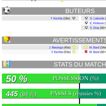
BUTEURS
Y. Kechta
(28e)
G. Laborde
E. Kinkoue
(
S. Diop
(90
AVERTISSEMENT
J. Mwanga
(45e)
M. Bard
(34
Y. Kechta
(53e)
M. Bard
(90
STATS DU MATC
50 %
POSSESSION
(%)
445
PASSES
(réussies %)
(84 %)