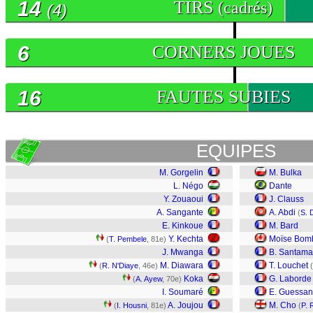
14
TIRS
(cadrés)
(4)
6
CORNERS JOUES
16
FAUTES SUBIES
EQUIPES
M. Gorgelin
M. Bulka
L. Négo
Dante
Y. Zouaoui
J. Clauss
A. Sangante
A. Abdi
(
S. 
E. Kinkoue
M. Bard
Y. Kechta
Moïse Bomb
(
T. Pembele
, 81e)
J. Mwanga
B. Santama
M. Diawara
T. Louchet
(
R. N'Diaye
, 46e)
(
Koka
G. Laborde
(
A. Ayew
, 70e)
I. Soumaré
E. Guessa
A. Joujou
M. Cho
(
I. Housni
, 81e)
(
P. 