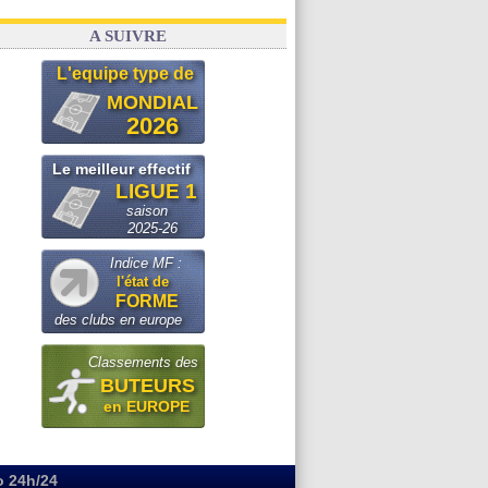
A SUIVRE
L'equipe type de
MONDIAL
2026
Le meilleur effectif
LIGUE 1
saison
2025-26
Indice MF :
l'état de
FORME
des clubs en europe
Classements des
BUTEURS
en EUROPE
o 24h/24