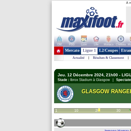
A r
OM
PSG
Lyon
Lille
Monaco
Chelsea
Ma
+ de clubs
Mercato
Ligue 1
L2/Coupes
Etran
Actualité
|
Résultats & Classement
|
Jeu. 12 Décembre 2024, 21h00 - LIG
Stade :
Ibrox Stadium à Glasgow |
Spectate
GLASGOW RANGE
1
10
20
30