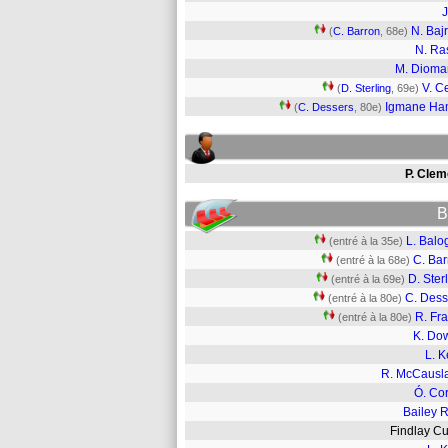
J
N. Baj
(
C. Barron
, 68e)
N. Ra
M. Diom
V. C
(
D. Sterling
, 69e)
Igmane Ha
(
C. Dessers
, 80e)
P. Clem
B
L. Balo
(entré à la 35e)
C. Bar
(entré à la 68e)
D. Ster
(entré à la 69e)
C. Dess
(entré à la 80e)
R. Fr
(entré à la 80e)
K. Dow
L. K
R. McCausl
Ó. Cor
Bailey 
Findlay C