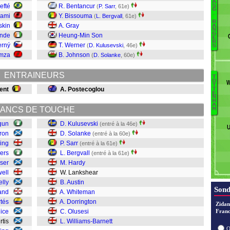
A
efté
R. Bentancur
S
(
P. Sarr
, 61e)
Ki
G
.
rami
Y. Bissouma
(
L. Bergvall
, 61e)
Cu
R
skin
A. Gray
A
B
N
G
ande
Heung-Min Son
Co
E
R
erný
T. Werner
(
D. Kulusevski
, 46e)
S
M
mza
B. Johnson
(
D. Solanke
, 60e)
Ke
Do
ENTRAINEURS
Fr
T
O
W
D
T
ent
A. Postecoglou
T
W
E
St
N
L
H
Ba
A
ANCS DE TOUCHE
M
D
B
W
gun
D. Kulusevski
(entré à la 46e)
U
Au
ron
D. Solanke
(entré à la 60e)
L
ling
P. Sarr
(entré à la 61e)
Ha
ers
L. Bergvall
(entré à la 61e)
Be
aser
M. Hardy
Sa
ell
W. Lankshear
S
elly
B. Austin
K
Sond
and
A. Whiteman
tés
A. Dorrington
Zidan
Rice
C. Olusesi
Franc
urtis
L. Williams-Barnett
O