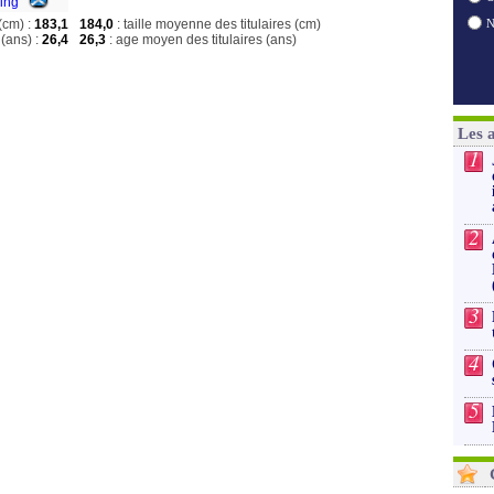
King
(cm) :
183,1
184,0
: taille moyenne des titulaires (cm)
(ans) :
26,4
26,3
: age moyen des titulaires (ans)
Les 
1
2
3
4
5