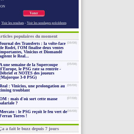
NON
Voter
Voir les resultats
-
Voir les sondages précédents
articles populaires du moment
(06/08)
Journal des Transferts : la volte-face
de Rodri, l'OM finalise deux ventes
importantes, Vinicius et Diomandé
agitent le Real...
(05/08)
A une semaine de la Supercoupe
d'Europe, le PSG rate sa rentrée -
Débrief et NOTES des joueurs
(Majorque 3-0 PSG)
(06/08)
Real : Vinicius, une prolongation au
timing troublant
(07/08)
OM : mais d'où sort cette masse
salariale ?
(06/08)
Mercato : le PSG reçoit le feu vert de
Ferran Torres !
Ça a fait le buzz depuis 7 jours