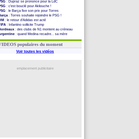
PSG
: Dupraz se prononce pour la LdC
PSG
: c'est bouclé pour Akliouche !
PSG
: le Barça fixe son prix pour Torres
Barça
: Torres souhaite rejoindre le PSG !
OM
: le retour d'Adidas est acté
FIFA
: Infantino sollicite Trump
Bordeaux
: des clubs de N1 montent au créneau
Argentine
: quand Medina recadre... sa mère
Real
: le démenti de Leipzig pour Diomandé
OM
: Paixão attire un 2e club anglais
VIDEOS populaires du moment
Voir toutes les vidéos
emplacement publicitaire