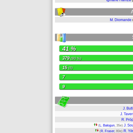
Igmane Hamza
M. Diomande
41 %
379
(80 %)
15
(6)
7
9
J. But
J. Taver
R. Prö
J. Sou
(
L. Balogun
, 35e)
R. Yi
(
R. Fraser
, 80e)