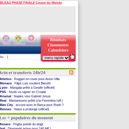
BLEAU PHASE FINALE Coupe du Monde
Résultats
Bayern
Dortmund
Classements
Calendriers
ubs
|
Actu et transferts 24h/24
Atletico
: Ruggeri en route pour Aston Villa
Monaco
: Filipe Luis soutient Biereth
Lyon
: Mangala prêté à Getafe (officiel)
PSG
: Nsoki va signer en Croatie
Arsenal
: Naples vise Gabriel Jesus
Real
: Mastantuono prêté à la Fiorentina (off.)
Man City
: accord avec le Barça pour Rodri ?
Rennes
: Haise a prolongé (officiel)
Palace
: Tomiyasu a convaincu (officiel)
Les + populaires du moment
OM
: B. Genesio - "ce n'est pas idéal"
TFC
: Sion Oppong signe pour 4 ans (officiel)
Monaco
: Pogba pointé du doigt
PSG
: Liverpool va proposer 115 M€ pour ...
Real
: Diomandé arrive pour 140 M€ !