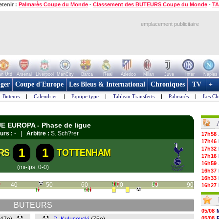
etenir :
Palmarès Coupe du Monde
-
Classement des BUTEURS Coupe du Monde
-
TA
emplacement publicitaire
n Utd
Arsenal
Liverpool
ManCity
Barca
Real
Atletico
Milan
Juve
Inter
Naples
ger
Coupe d'Europe
Les Bleus & International
Chroniques
TV
+
Buteurs
|
Calendrier
|
Equipe type
|
Tableau Transferts
|
Palmarès
|
Les Cl
UE EUROPA - Phase de ligue
urs :
- |
Arbitre :
S. Sch?rer
17h58
17h46
17h32
1
1
RS
TOTTENHAM
17h16
16h59
(mi-tps: 0-0)
16h37
16h33
40
50
60
70
80
90
16h27
16h22
16h07
BUTEURS
15h46
05/08
15h41
05/08