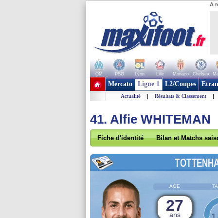
A r
OM
PSG
Lyon
Lille
Monaco
Chelsea
Ma
+ de clubs
Mercato
Ligue 1
L2/Coupes
Etran
Actualité
|
Résultats & Classement
|
41. Alfie WHITEMAN
Fiche d'identité
Bilan et Matchs sai
TOTTENH
AGE
TA
27
ans
1