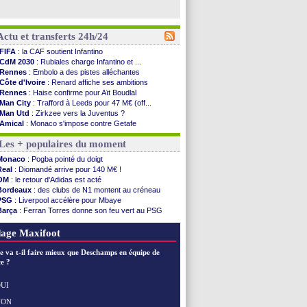
Actu et transferts 24h/24
FIFA
: la CAF soutient Infantino
CdM 2030
: Rubiales charge Infantino et ...
Rennes
: Embolo a des pistes alléchantes
Côte d'Ivoire
: Renard affiche ses ambitions
Rennes
: Haise confirme pour Aït Boudlal
Man City
: Trafford à Leeds pour 47 M€ (off...
Man Utd
: Zirkzee vers la Juventus ?
Amical
: Monaco s'impose contre Getafe
Nantes
: Der Zakarian et sa relation avec Kita
Les + populaires du moment
OM
: le club prêt à libérer Kondogbia ?
Monaco
: le message touchant d'Akliouche
Monaco
: Pogba pointé du doigt
FIFA
: Tebas en remet une couche
Real
: Diomandé arrive pour 140 M€ !
FIFA
: l'UEFA maintient la pression
OM
: le retour d'Adidas est acté
PSG
: Tebas encense Luis Enrique
Bordeaux
: des clubs de N1 montent au créneau
Real
: Vinicius jusqu'en 2032 (officiel)
PSG
: Liverpool accélère pour Mbaye
Lyon
: Mangala va rejoindre Getafe
Barça
: Ferran Torres donne son feu vert au PSG
OM
: une offre refusée pour Aguerd
PSG
: Luis Enrique satisfait malgré tout
Real
: c'est confirmé pour Vinicius
Man City
: Rodri préfère le Barça au Real !
age Maxifoot
Troyes
: Junior Diaz jusqu'en 2030 (officiel)
PSG
: Akliouche a signé (officiel)
e va t-il faire mieux que Deschamps en équipe de
OM
: une offre pour Bulka
e ?
PSG
: contrat signé pour Akliouche
Ouganda
: Owori battu à mort à Kampala
UI
Arsenal
: Arteta veut créer une dynastie
NON
Voir les brèves précédentes