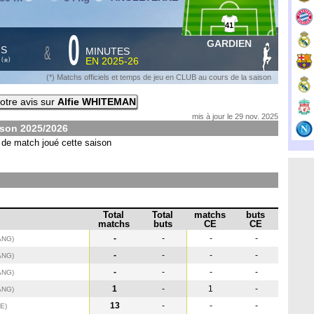
41
0
GARDIEN
&
HS
MINUTES
S
EN
2025-26
*
(
)
(*) Matchs officiels et temps de jeu en CLUB au cours de la saison
otre avis sur
Alfie WHITEMAN
mis à jour le 29 nov. 2025
ison
2025/2026
de match joué cette saison
Total
Total
matchs
buts
matchs
buts
CE
CE
-
-
-
-
ANG
)
-
-
-
-
ANG
)
-
-
-
-
ANG
)
1
-
1
-
ANG
)
13
-
-
-
UE
)