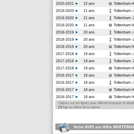
2020-2021
22 ans
Tottenham H
2019-2020
21 ans
Tottenham
(
2019-2020
21 ans
Tottenham 
2019-2020
21 ans
Tottenham H
2018-2019
20 ans
Tottenham
(
2018-2019
20 ans
Tottenham 
2018-2019
20 ans
Tottenham H
2017-2018
19 ans
Tottenham
(
2017-2018
19 ans
Tottenham 
2017-2018
19 ans
Tottenham H
2016-2017
18 ans
Tottenham H
2016-2017
18 ans
Tottenham
(
2016-2017
18 ans
Tottenham H
2016-2017
18 ans
Tottenham H
Cliquez sur les lignes pour afficher/masquer le déta
(*)
Age au début de la saison
Votre AVIS sur Alfie WHITEMA