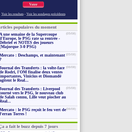
Voter
Voir les resultats
-
Voir les sondages précédents
articles populaires du moment
(05/08)
A une semaine de la Supercoupe
d'Europe, le PSG rate sa rentrée -
Débrief et NOTES des joueurs
(Majorque 3-0 PSG)
(05/08)
Mercato : Deschamps, et maintenant
?
(06/08)
Journal des Transferts : la volte-face
de Rodri, l'OM finalise deux ventes
importantes, Vinicius et Diomandé
agitent le Real...
(05/08)
Journal des Transferts : Liverpool
tourné vers le PSG, le nouveau club
de Salah connu, Lille veut piocher au
Real...
(06/08)
Mercato : le PSG reçoit le feu vert de
Ferran Torres !
Ça a fait le buzz depuis 7 jours