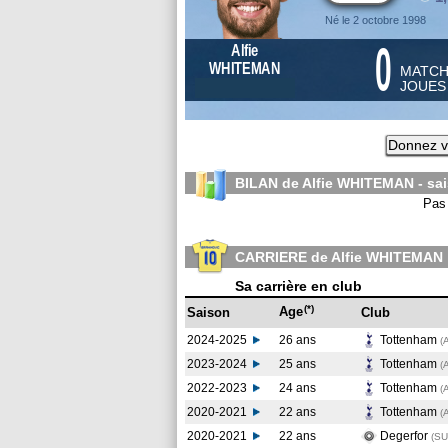
Né le 2 octobre 1998
0
Alfie
WHITEMAN
MATC
JOUE
Donnez v
BILAN de Alfie WHITEMAN - sa
Pas 
CARRIERE de Alfie WHITEMAN
Sa carrière en club
(*)
Age
Saison
Club
2024-2025
26 ans
Tottenham
(
2023-2024
25 ans
Tottenham
(
2022-2023
24 ans
Tottenham
(
2020-2021
22 ans
Tottenham
(
2020-2021
22 ans
Degerfor
(S