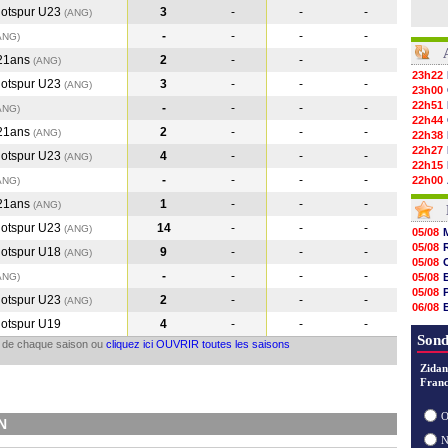
otspur U23
3
-
-
-
(ANG
)
-
-
-
-
ANG
)
-21ans
2
-
-
-
(ANG
)
23h22
otspur U23
3
-
-
-
(ANG
)
23h00
22h51
-
-
-
-
ANG
)
22h44
-21ans
2
-
-
-
(ANG
)
22h38
22h27
otspur U23
4
-
-
-
(ANG
)
22h15
-
-
-
-
22h00
ANG
)
21h48
-21ans
1
-
-
-
(ANG
)
21h39
21h26
otspur U23
14
-
-
-
(ANG
)
05/08
21h05
05/08
otspur U18
9
-
-
-
(ANG
)
20h47
05/08
20h30
-
-
-
-
ANG
)
05/08
20h18
05/08
otspur U23
2
-
-
-
20h04
(ANG
)
06/08
19h47
06/08
otspur U19
4
-
-
-
19h34
06/08
Sond
il de chaque saison ou
cliquez ici OUVRIR toutes les saisons
19h14
19h06
Zidan
18h50
Franc
18h30
18h20
O
17h58
N