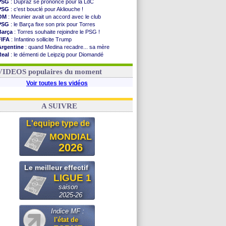
PSG
: Dupraz se prononce pour la LdC
PSG
: c'est bouclé pour Akliouche !
OM
: Meunier avait un accord avec le club
PSG
: le Barça fixe son prix pour Torres
Barça
: Torres souhaite rejoindre le PSG !
FIFA
: Infantino sollicite Trump
Argentine
: quand Medina recadre... sa mère
Real
: le démenti de Leipzig pour Diomandé
OM
: Paixão attire un 2e club anglais
FIFA
: le conseiller d'Infantino démissionne !
VIDEOS populaires du moment
Voir toutes les vidéos
A SUIVRE
L'equipe type de
MONDIAL
2026
Le meilleur effectif
LIGUE 1
saison
2025-26
Indice MF :
l'état de