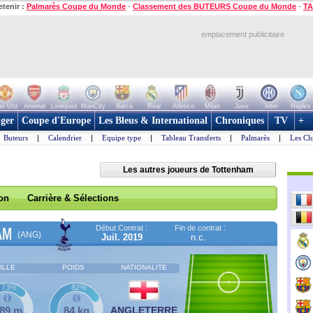
etenir :
Palmarès Coupe du Monde
-
Classement des BUTEURS Coupe du Monde
-
TA
emplacement publicitaire
n Utd
Arsenal
Liverpool
ManCity
Barca
Real
Atletico
Milan
Juve
Inter
Naples
ger
Coupe d'Europe
Les Bleus & International
Chroniques
TV
+
Buteurs
|
Calendrier
|
Equipe type
|
Tableau Transferts
|
Palmarès
|
Les Cl
Les autres joueurs de Tottenham
son
Carrière & Sélections
Début Contrat :
Fin de contrat :
AM
(ANG)
Juil. 2019
n.c.
ILLE
POIDS
NATIONALITE
73%
82%
,89 m
84 kg
ANGLETERRE